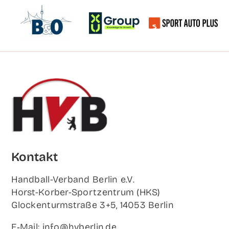
Kon­takt
Hand­ball-Ver­band Ber­lin e.V.
Horst-Korb­er-Sport­zen­trum (HKS)
Glo­cken­turm­stra­ße 3+5, 14053 Berlin
E‑Mail: info@hvberlin.de