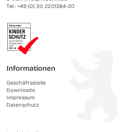
Tel.: +49 (0) 30 2201384–20
Infor­ma­tio­nen
Geschäfts­stel­le
Down­loads
Impres­sum
Daten­schutz