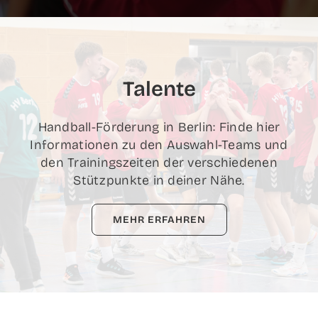
Talen­te
Hand­ball-För­de­rung in Ber­lin: Fin­de hier
Infor­ma­tio­nen zu den Aus­wahl-Teams und
den Trai­nings­zei­ten der ver­schie­de­nen
Stütz­punk­te in dei­ner Nähe.
MEHR ERFAH­REN