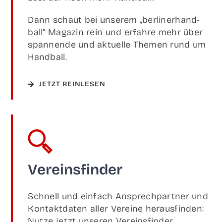
Dann schaut bei unse­rem „ber­li­ner­hand­
ball” Maga­zin rein und erfah­re mehr über
span­nen­de und aktu­el­le The­men rund um
Handball.
JETZT REIN­LE­SEN
Ver­eins­fin­der
Schnell und ein­fach Ansprech­part­ner und
Kon­takt­da­ten aller Ver­ei­ne her­aus­fin­den:
Nut­ze jetzt unse­ren Vereinsfinder.