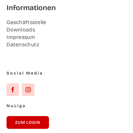
Infor­ma­tio­nen
Geschäfts­stel­le
Down­loads
Impres­sum
Daten­schutz
Social Media
NuLi­ga
ZUM LOG­IN