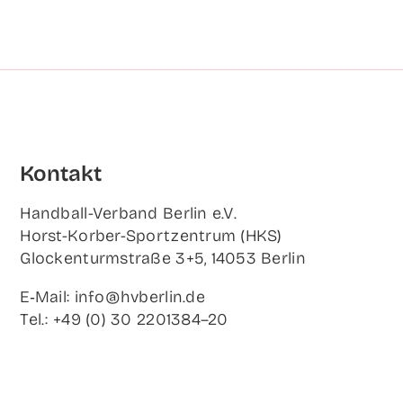
Kon­takt
Hand­ball-Ver­band Ber­lin e.V.
Horst-Korb­er-Sport­zen­trum (HKS)
Glo­cken­turm­stra­ße 3+5, 14053 Berlin
E‑Mail: info@hvberlin.de
Tel.: +49 (0) 30 2201384–20