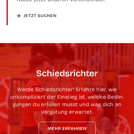
JETZT SUCHEN
Schieds­rich­ter
Wer­de Schieds­rich­ter! Erfah­re hier, wie
unkom­pli­ziert der Ein­stieg ist, wel­che Bedin­
gun­gen du erfül­len musst und was dich an
Ver­gü­tung erwartet.
MEHR ERFAH­REN