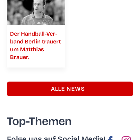
Der Han­­d­­­ball-Ver­­­­­
band Ber­lin trau­ert
um Mat­thi­as
Brauer.
ALLE NEWS
Top-The­men
Fol­ge uns auf Social Media!