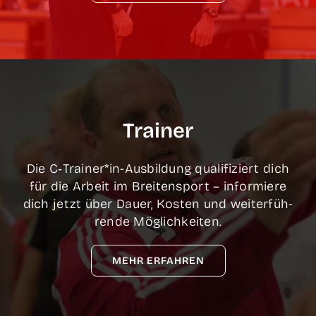
Trai­ner
Die C‑Trainer*in-Ausbildung qua­li­fi­ziert dich
für die Arbeit im Brei­ten­sport – infor­mie­re
dich jetzt über Dau­er, Kos­ten und wei­ter­füh­
ren­de Möglichkeiten.
MEHR ERFAH­REN