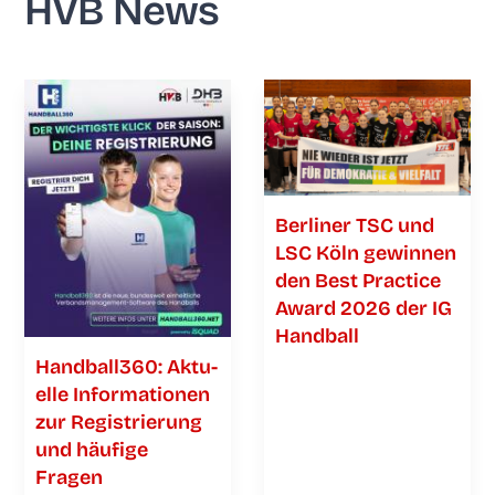
HVB News
Ber­li­ner TSC und
LSC Köln gewin­nen
den Best Prac­ti­ce
Award 2026 der IG
Handball
Handball360: Aktu­
el­le Infor­ma­tio­nen
zur Regis­trie­rung
und häu­fi­ge
Fragen