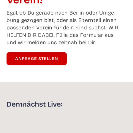
Egal, ob Du gera­de nach Ber­lin oder Umge­
bung gezo­gen bist, oder als Eltern­teil einen
pas­sen­den Ver­ein für dein Kind suchst: WIR
HELFEN DIR DABEI. Fül­le das For­mu­lar aus
und wir mel­den uns zeit­nah bei Dir.
ANFRA­GE STELLEN
Dem­nächst Live: