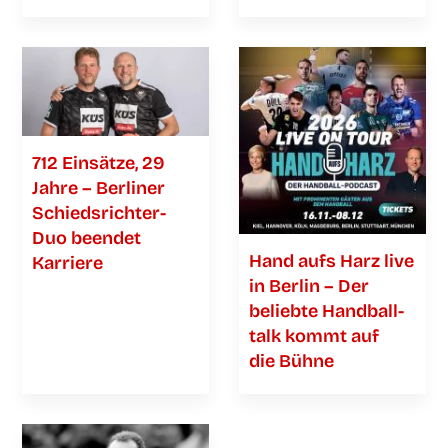
712 Ein­sät­ze, 29
Jah­re – Ber­li­ner
Schieds­­­rich­­­ter-
Duo been­det
Hand aufs Harz live
Karriere
in Ber­lin – Der
belieb­te Hand­ball­
talk kommt auf
die Bühne