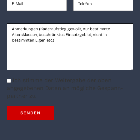
Ich stim­me der Wei­ter­ga­be der oben
ange­ge­be­nen Daten an mög­li­che Gespann­
part­ner zu.