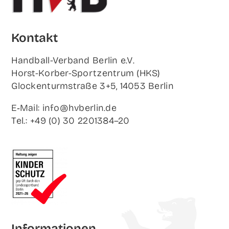
Kon­takt
Hand­ball-Ver­band Ber­lin e.V.
Horst-Korb­er-Sport­zen­trum (HKS)
Glo­cken­turm­stra­ße 3+5, 14053 Berlin
E‑Mail: info@hvberlin.de
Tel.: +49 (0) 30 2201384–20
Infor­ma­tio­nen