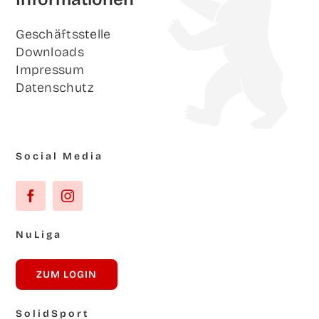
Geschäfts­stel­le
Down­loads
Impres­sum
Daten­schutz
Social Media
NuLi­ga
ZUM LOG­IN
Solid­Sport