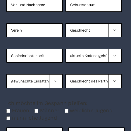




Ich möch­te im Gespann pfeifen:
Frau­en
Män­ner
weib­li­che Jugend
männ­li­che Jugend