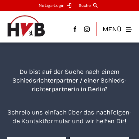
Zum
NuLi­­ga-Log­in
Suche
Inhalt
springen
MENÜ
Du bist auf der Suche nach einem
Schieds­rich­ter­part­ner / einer Schieds­
rich­ter­part­ne­rin in Berlin?
Schreib uns ein­fach über das nach­fol­gen­
de Kon­takt­for­mu­lar und wir hel­fen Dir!