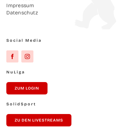
Impres­sum
Daten­schutz
Social Media
NuLi­ga
ZUM LOG­IN
Solid­Sport
ZU DEN LIVESTREAMS