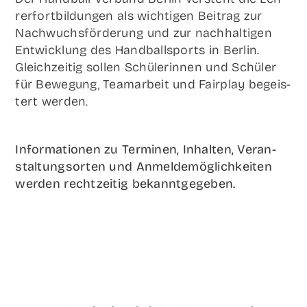
rer­fort­bil­dun­gen als wich­ti­gen Bei­trag zur
Nach­wuchs­för­de­rung und zur nach­hal­ti­gen
Ent­wick­lung des Hand­ball­sports in Ber­lin.
Gleich­zei­tig sol­len Schü­le­rin­nen und Schü­ler
für Bewe­gung, Team­ar­beit und Fair­play begeis­
tert werden.
Infor­ma­tio­nen zu Ter­mi­nen, Inhal­ten, Ver­an­
stal­tungs­or­ten und Anmel­de­mög­lich­kei­ten
wer­den recht­zei­tig bekanntgegeben.