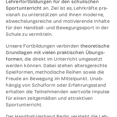
Leh­rer­fort­bil­dun­gen für den schu­li­schen
Sport­un­ter­richt
an. Ziel ist es, Lehr­kräf­te pra­
xis­nah zu unter­stüt­zen und ihnen moder­ne,
abwechs­lungs­rei­che und moti­vie­ren­de Inhal­te
für den Hand­ball- und Bewe­gungs­sport in der
Schu­le zu vermitteln.
Unse­re Fort­bil­dun­gen ver­bin­den
theo­re­ti­sche
Grund­la­gen mit vie­len prak­ti­schen Übungs­
for­men
, die direkt im Unter­richt umge­setzt
wer­den kön­nen. Dabei ste­hen alters­ge­rech­te
Spiel­for­men, metho­di­sche Rei­hen sowie die
Freu­de an Bewe­gung im Mit­tel­punkt. Unab­
hän­gig von Schul­form oder Erfah­rungs­stand
erhal­ten die Teil­neh­men­den wert­vol­le Impul­se
für einen zeit­ge­mä­ßen und attrak­ti­ven
Sportunterricht.
Der Hand­ball-Ver­band Ber­lin ver­steht die Leh­