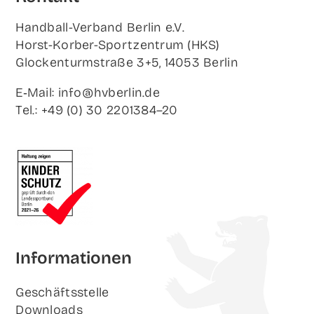
Hand­ball-Ver­band Ber­lin e.V.
Horst-Korb­er-Sport­zen­trum (HKS)
Glo­cken­turm­stra­ße 3+5, 14053 Berlin
E‑Mail: info@hvberlin.de
Tel.: +49 (0) 30 2201384–20
Infor­ma­tio­nen
Geschäfts­stel­le
Down­loads