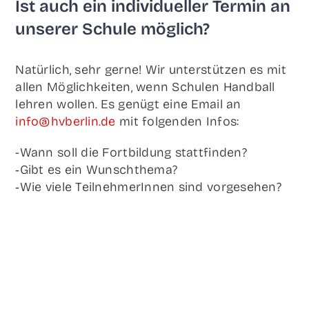
Ist auch ein indi­vi­du­el­ler Ter­min an
unse­rer Schu­le möglich?
Natür­lich, sehr ger­ne! Wir unter­stüt­zen es mit
allen Mög­lich­kei­ten, wenn Schu­len Hand­ball
leh­ren wol­len. Es genügt eine Email an
info@hvberlin.de
mit fol­gen­den Infos:
-Wann soll die Fort­bil­dung stattfinden?
‑Gibt es ein Wunschthema?
‑Wie vie­le Teil­neh­me­rIn­nen sind vorgesehen?