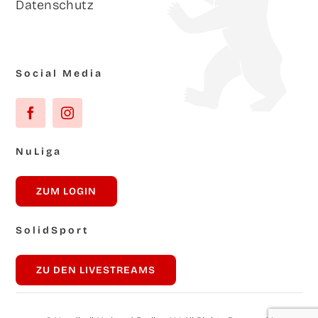
Daten­schutz
Social Media
NuLi­ga
ZUM LOG­IN
Solid­Sport
ZU DEN LIVESTREAMS