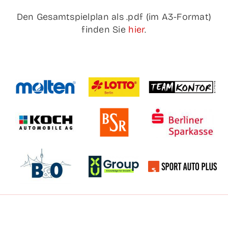
Den Gesamt­spiel­plan als .pdf (im A3-For­mat)
fin­den Sie
hier
.