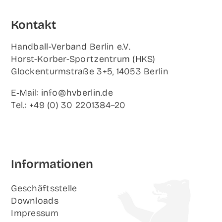
Kon­takt
Hand­ball-Ver­band Ber­lin e.V.
Horst-Korb­er-Sport­zen­trum (HKS)
Glo­cken­turm­stra­ße 3+5, 14053 Berlin
E‑Mail: info@hvberlin.de
Tel.: +49 (0) 30 2201384–20
Infor­ma­tio­nen
Geschäfts­stel­le
Down­loads
Impres­sum