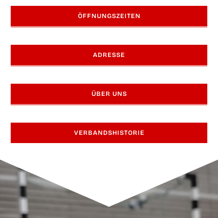
ÖFF­NUNGS­ZEI­TEN
ADRES­SE
ÜBER UNS
VER­BANDS­HIS­TO­RIE