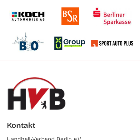
Kon­takt
Hand­ball-Ver­band Ber­lin e.V.