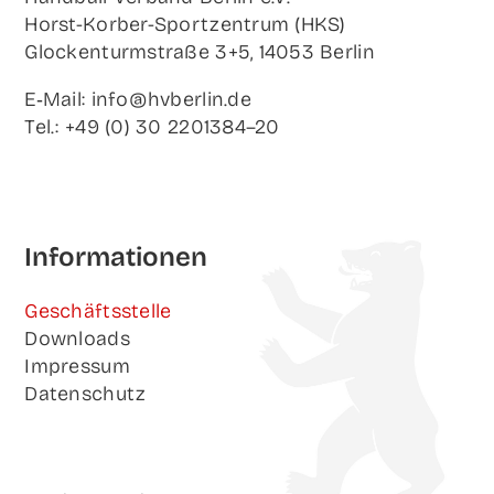
Horst-Korb­er-Sport­zen­trum (HKS)
Glo­cken­turm­stra­ße 3+5, 14053 Berlin
E‑Mail: info@hvberlin.de
Tel.: +49 (0) 30 2201384–20
Infor­ma­tio­nen
Geschäfts­stel­le
Down­loads
Impres­sum
Daten­schutz