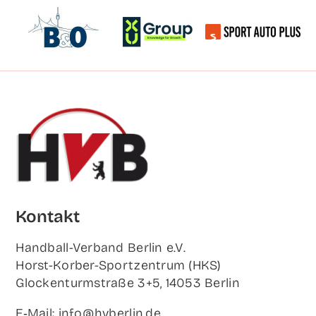
Kon­takt
Hand­ball-Ver­band Ber­lin e.V.
Horst-Korb­er-Sport­zen­trum (HKS)
Glo­cken­turm­stra­ße 3+5, 14053 Berlin
E‑Mail: info@hvberlin.de