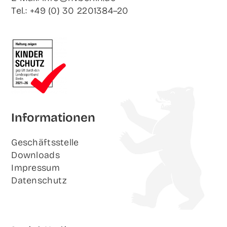
Tel.: +49 (0) 30 2201384–20
Infor­ma­tio­nen
Geschäfts­stel­le
Down­loads
Impres­sum
Daten­schutz