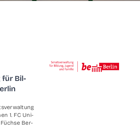
für Bil­
erlin
ts­ver­wal­tung
nen 1. FC Uni­
, Füch­se Ber­