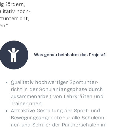
g för­dern,
li­ta­tiv hoch­
­un­ter­richt,
en.”
Was genau beinhal­tet das Projekt?
Qua­li­ta­tiv hoch­wer­ti­ger Sport­un­ter­
richt in der Schul­an­fangs­pha­se durch
Zusam­men­ar­beit von Lehr­kräf­ten und
TrainerInnen
Attrak­ti­ve Gestal­tung der Sport- und
Bewe­gungs­an­ge­bo­te für alle Schü­le­rin­
nen und Schü­ler der Part­ner­schu­len im