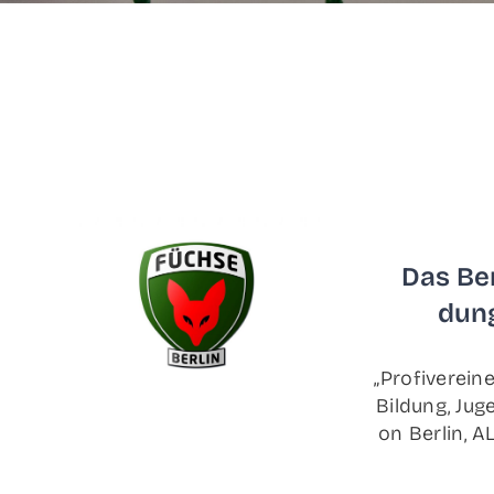
Das Ber­
dung
„Pro­fi­ver­ei
Bil­dung, Jug
on Ber­lin, A