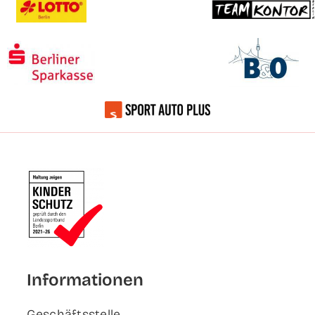
Infor­ma­tio­nen
Geschäfts­stel­le