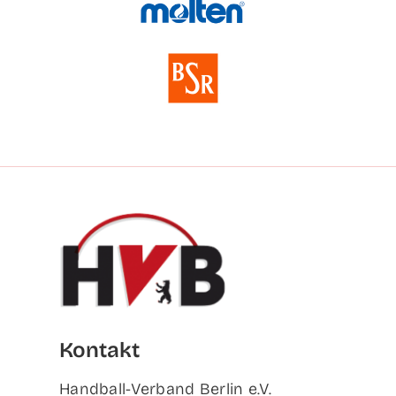
Kon­takt
Hand­ball-Ver­band Ber­lin e.V.