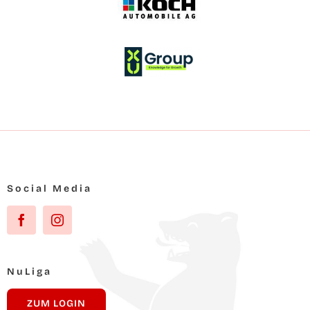
Social Media
NuLi­ga
ZUM LOG­IN