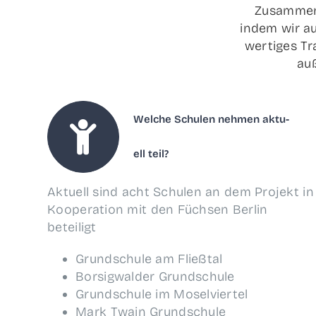
Zusam­men 
indem wir aus­
wer­ti­ges Tr
auß
Wel­che Schu­len neh­men aktu­
ell teil?
Aktu­ell sind acht Schu­len an dem Pro­jekt in
Koope­ra­ti­on mit den Füch­sen Ber­lin
beteiligt
Grund­schu­le am Fließtal
Borsig­wal­der Grundschule
Grund­schu­le im Moselviertel
Mark Twa­in Grundschule