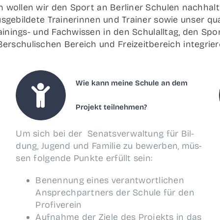
wol­len wir den Sport an Ber­li­ner Schu­len nach­hal­ti
ge­bil­de­te Trai­ne­rin­nen und Trai­ner sowie unser qua­
ai­nings- und Fach­wis­sen in den Schul­all­tag, den Sport
er­schu­li­schen Bereich und Frei­zeit­be­reich integrier
Wie kann mei­ne Schu­le an dem
Pro­jekt teilnehmen?
Um sich bei der Senats­ver­wal­tung für Bil­
dung, Jugend und Fami­lie zu bewer­ben, müs­
sen fol­gen­de Punk­te erfüllt sein:
Benen­nung eines ver­ant­wort­li­chen
Ansprech­part­ners der Schu­le für den
Profiverein
Auf­nah­me der Zie­le des Pro­jekts in das