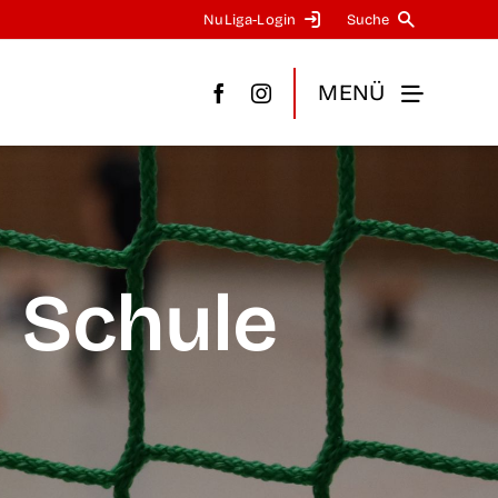
NuLi­­ga-Log­in
Suche
MENÜ
 Schule