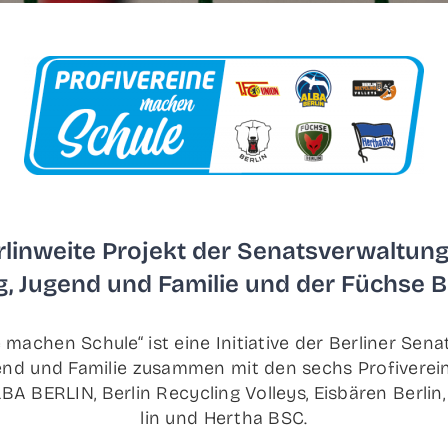
lin­wei­te Pro­jekt der
Senats­ver­wal­tung 
, Jugend und Fami­lie
und der Füch­se B
­ne machen Schu­le“ ist eine Initia­ti­ve der Ber­li­ner Sena
end und Fami­lie zusam­men mit den sechs Pro­fi­ver­ei­
LBA BERLIN, Ber­lin Recy­cling Vol­leys, Eis­bä­ren Ber­lin
lin und Her­tha BSC.