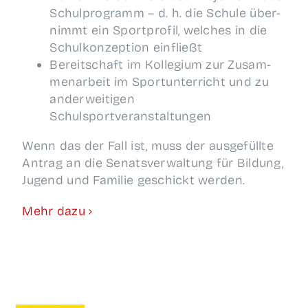
Schul­pro­gramm – d. h. die Schu­le über­
nimmt ein Sport­pro­fil, wel­ches in die
Schul­kon­zep­ti­on einfließt
Bereit­schaft im Kol­le­gi­um zur Zusam­
men­ar­beit im Sport­un­ter­richt und zu
ander­wei­ti­gen
Schulsportveranstaltungen
Wenn das der Fall ist, muss der aus­ge­füll­te
Antrag an die Senats­ver­wal­tung für Bil­dung,
Jugend und Fami­lie geschickt werden.
Mehr dazu