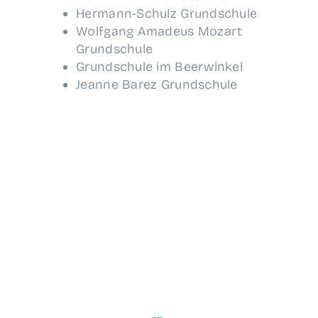
Her­mann-Schulz Grundschule
Wolf­gang Ama­de­us Mozart
Grundschule
Grund­schu­le im Beerwinkel
Jean­ne Barez Grundschule