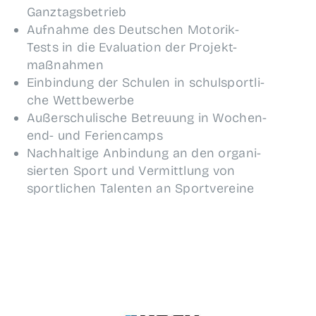
Ganztagsbetrieb
Auf­nah­me des Deut­schen Moto­rik-
Tests in die Eva­lua­ti­on der Pro­jekt-
maßnahmen
Ein­bin­dung der Schu­len in schul­sport­li­
che Wettbewerbe
Außer­schu­li­sche Betreu­ung in Wochen­
end- und Feriencamps
Nach­hal­ti­ge Anbin­dung an den orga­ni­
sier­ten Sport und Ver­mitt­lung von
sport­li­chen Talen­ten an Sportvereine