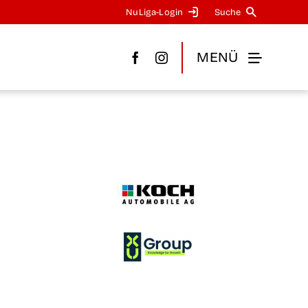
NuLi­­ga-Log­in
Suche
MENÜ