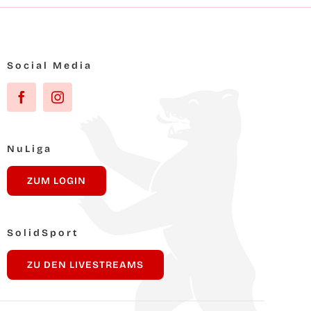
Social Media
NuLi­ga
ZUM LOG­IN
Solid­Sport
ZU DEN LIVESTREAMS