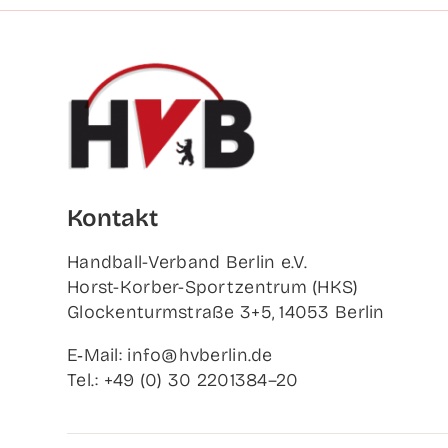
Kon­takt
Hand­ball-Ver­band Ber­lin e.V.
Horst-Korb­er-Sport­zen­trum (HKS)
Glo­cken­turm­stra­ße 3+5, 14053 Berlin
E‑Mail: info@hvberlin.de
Tel.: +49 (0) 30 2201384–20