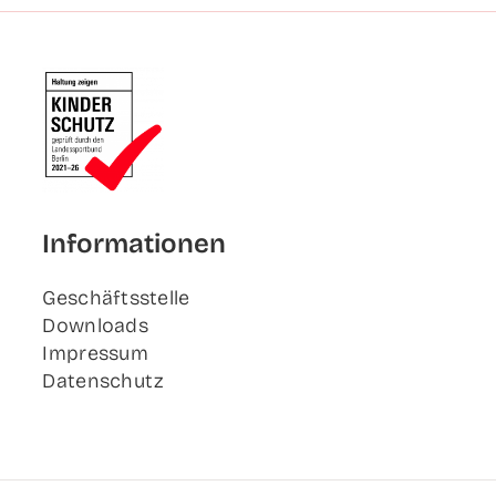
Infor­ma­tio­nen
Geschäfts­stel­le
Down­loads
Impres­sum
Daten­schutz