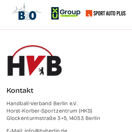
Kon­takt
Hand­ball-Ver­band Ber­lin e.V.
Horst-Korb­er-Sport­zen­trum (HKS)
Glo­cken­turm­stra­ße 3+5, 14053 Berlin
E‑Mail: info@hvberlin.de