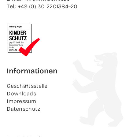
Tel.: +49 (0) 30 2201384–20
Infor­ma­tio­nen
Geschäfts­stel­le
Down­loads
Impres­sum
Daten­schutz