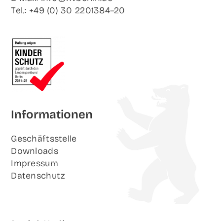
Tel.: +49 (0) 30 2201384–20
Infor­ma­tio­nen
Geschäfts­stel­le
Down­loads
Impres­sum
Daten­schutz