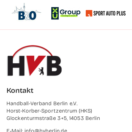
Kon­takt
Hand­ball-Ver­band Ber­lin e.V.
Horst-Korb­er-Sport­zen­trum (HKS)
Glo­cken­turm­stra­ße 3+5, 14053 Berlin
E‑Mail: info@hvberlin.de