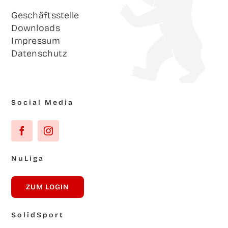
Geschäfts­stel­le
Down­loads
Impres­sum
Daten­schutz
Social Media
NuLi­ga
ZUM LOG­IN
Solid­Sport