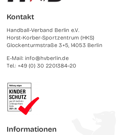
Kon­takt
Hand­ball-Ver­band Ber­lin e.V.
Horst-Korb­er-Sport­zen­trum (HKS)
Glo­cken­turm­stra­ße 3+5, 14053 Berlin
E‑Mail: info@hvberlin.de
Tel.: +49 (0) 30 2201384–20
Infor­ma­tio­nen