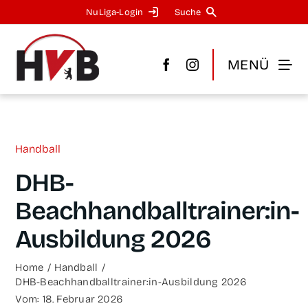
Zum
NuLi­­ga-Log­in
Suche
Inhalt
springen
MENÜ
Hand­ball
DHB-
Beachhandballtrainer:in-
Ausbildung 2026
Home
Hand­ball
DHB-Beachhandballtrainer:in-Ausbildung 2026
Vom: 18. Febru­ar 2026