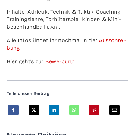
Inhal­te: Ath­le­tik, Tech­nik & Tak­tik, Coa­ching,
Trai­nings­leh­re, Tor­hü­ter­spiel, Kin­­der- & Mini­
beach­hand­ball u.v.m.
Alle Infos fin­det ihr noch­mal in der
Aus­schrei­
bung
Hier geht’s zur
Bewer­bung
Tei­le die­sen Beitrag