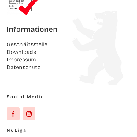
Infor­ma­tio­nen
Geschäfts­stel­le
Down­loads
Impres­sum
Daten­schutz
Social Media
NuLi­ga