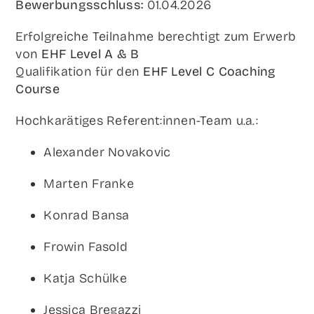
Bewer­bungs­schluss:
01.04.2026
Erfolg­rei­che Teil­nah­me berech­tigt zum Erwerb
von
EHF Level A & B
Qua­li­fi­ka­ti­on für den
EHF Level C Coa­ching
Course
Hoch­ka­rä­ti­ges Referent:innen-Team u.a.:
Alex­an­der Novakovic
Mar­ten Franke
Kon­rad Bansa
Fro­win Fasold
Kat­ja Schülke
Jes­si­ca Bregazzi