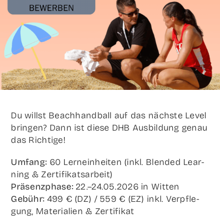
Du willst Beach­hand­ball auf das nächs­te Level
brin­gen? Dann ist die­se DHB Aus­bil­dung genau
das Richtige!
Umfang:
60 Lern­ein­hei­ten (inkl. Blen­ded Lear­
ning & Zer­ti­fi­kats­ar­beit)
Prä­senz­pha­se:
22.–24.05.2026 in
Wit­ten
Gebühr:
499 € (DZ) / 559 € (EZ) inkl. Ver­pfle­
gung, Mate­ria­li­en & Zer­ti­fi­kat