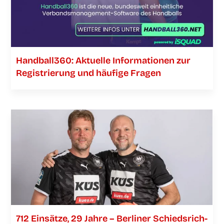
Handball360: Aktu­el­le Infor­ma­tio­nen zur
Regis­trie­rung und häu­fi­ge Fragen
712 Ein­sät­ze, 29 Jah­re – Ber­li­ner Schieds­­­rich­­­