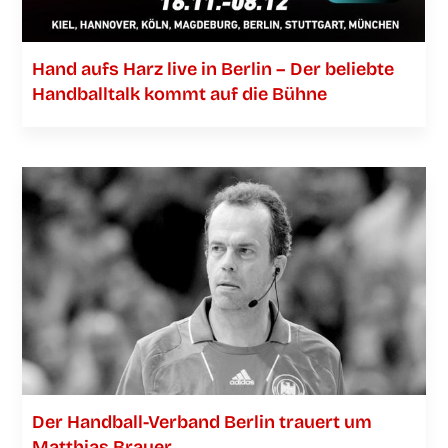
Hand aufs Harz live in Ber­lin – Der belieb­te
Hand­ball­talk kommt auf die Bühne
Der Han­­d­­­ball-Ver­­­­­band Ber­lin trau­ert um
Mat­thi­as Brauer.