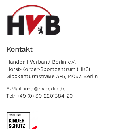
Kon­takt
Hand­ball-Ver­band Ber­lin e.V.
Horst-Korb­er-Sport­zen­trum (HKS)
Glo­cken­turm­stra­ße 3+5, 14053 Berlin
E‑Mail: info@hvberlin.de
Tel.: +49 (0) 30 2201384–20