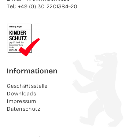
Tel.: +49 (0) 30 2201384–20
Infor­ma­tio­nen
Geschäfts­stel­le
Down­loads
Impres­sum
Daten­schutz