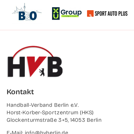
Kon­takt
Hand­ball-Ver­band Ber­lin e.V.
Horst-Korb­er-Sport­zen­trum (HKS)
Glo­cken­turm­stra­ße 3+5, 14053 Berlin
E‑Mail: info@hvberlin.de