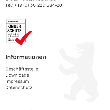
Tel.: +49 (0) 30 2201384–20
Infor­ma­tio­nen
Geschäfts­stel­le
Down­loads
Impres­sum
Daten­schutz