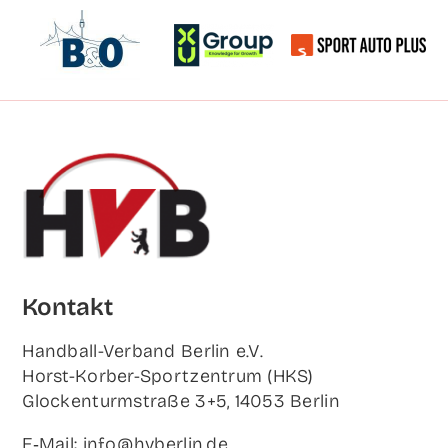
Kon­takt
Hand­ball-Ver­band Ber­lin e.V.
Horst-Korb­er-Sport­zen­trum (HKS)
Glo­cken­turm­stra­ße 3+5, 14053 Berlin
E‑Mail: info@hvberlin.de