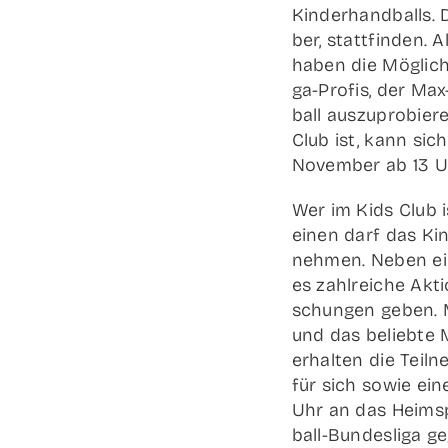
Kin­der­hand­balls.
ber, statt­fin­den. A
haben die Mög­lich­ke
ga-Pro­­fis, der Max
ball aus­zu­pro­bie
Club ist, kann sic
Novem­ber ab 13 Uh
Wer im Kids Club is
einen darf das Kin
neh­men. Neben e
es zahl­rei­che Akti
schun­gen geben. Mi
und das belieb­te 
erhal­ten die Teil­ne
für sich sowie ein
Uhr an das Heim­sp
ball-Bun­­des­­li­­g