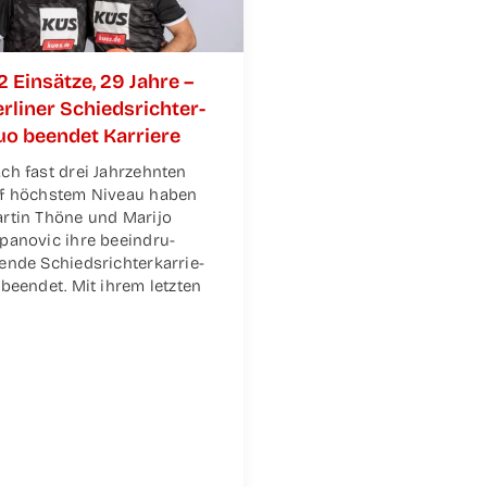
2 Ein­sät­ze, 29 Jah­re –
r­li­ner Schieds­­­rich­­­ter-
o been­det Karriere
ch fast drei Jahr­zehn­ten
f höchs­tem Niveau haben
r­tin Thö­ne und Mari­jo
pa­no­vic ihre beein­dru­
en­de Schieds­rich­ter­kar­rie­
 been­det. Mit ihrem letz­ten