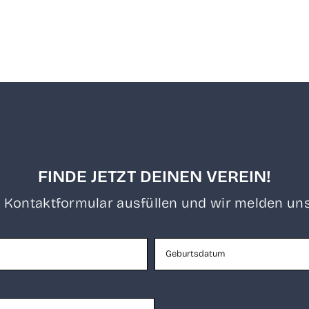
FINDE JETZT DEINEN VEREIN!
 Kon­takt­for­mu­lar aus­fül­len und wir mel­den uns