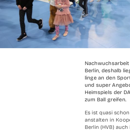
Nach­wuchs­ar­beit
Ber­lin, des­halb l
lin­ge an den Sport
und super Ange­bo
Heim­spiels der DAIKI
zum Ball greifen.
Es ist qua­si schon 
an­stal­ten in Koope
Ber­lin (HVB) auch