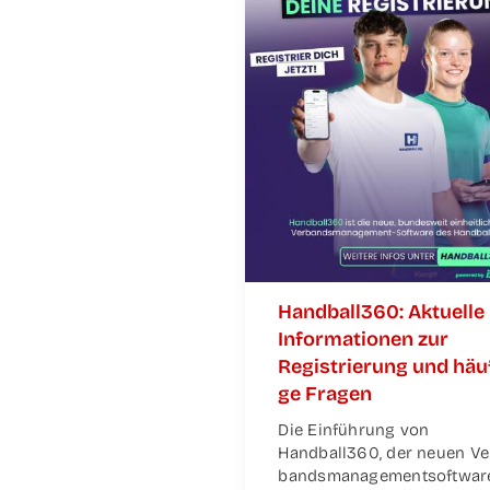
Handball360: Aktu­el­le
Infor­ma­tio­nen zur
Regis­trie­rung und häu­
ge Fragen
Die Ein­füh­rung von
Handball360, der neu­en Ve
bands­ma­nage­m­ent­soft­war