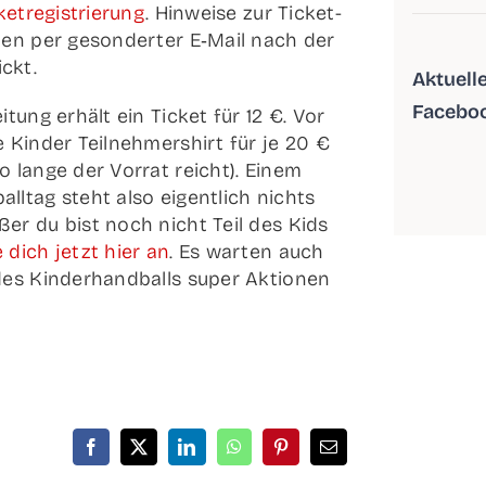
t­re­gis­trie­rung
. Hin­wei­se zur Ticket­
r­den per geson­der­ter E‑Mail nach der
ckt.
Aktu­el­
Facebo
ei­tung erhält ein Ticket für 12 €. Vor
 Kin­der Teil­neh­mer­shirt für je 20 €
 lan­ge der Vor­rat reicht). Einem
all­tag steht also eigent­lich nichts
er du bist noch nicht Teil des Kids
 dich jetzt hier an
. Es war­ten auch
es Kin­der­hand­balls super Aktio­nen