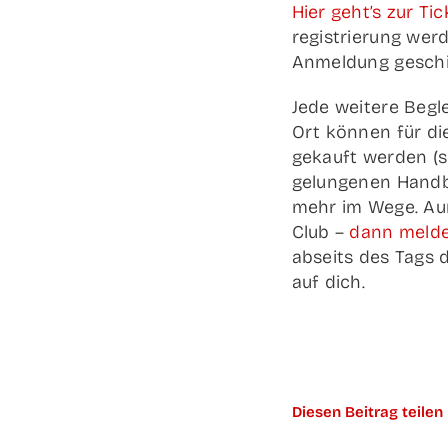
Hier geht’s zur Ticke
re­gis­trie­rung we
Anmel­dung geschi
Jede wei­te­re Begl
Ort kön­nen für die
gekauft wer­den (so
gelun­ge­nen Hand­b
mehr im Wege. Auß
Club –
dann mel­de
abseits des Tags d
auf dich.
Die­sen Bei­trag teilen