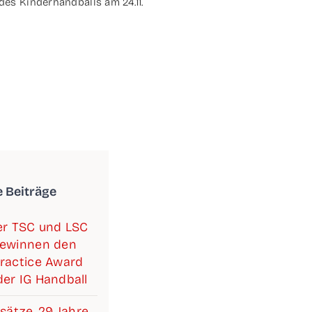
des Kin­der­hand­balls am 24.11.
e Beiträge
­ner TSC und LSC
ewin­nen den
rac­ti­ce Award
er IG Handball
­sät­ze, 29 Jah­re