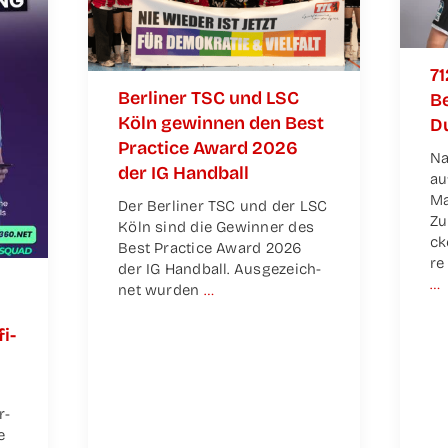
71
Ber­li­ner TSC und LSC
Be
Köln gewin­nen den Best
Du
Prac­ti­ce Award 2026
Na
der IG Handball
au
Ma
Der Ber­li­ner TSC und der LSC
Zu
Köln sind die Gewin­ner des
ck
Best Prac­ti­ce Award 2026
re
der IG Hand­ball. Aus­ge­zeich­
…
net wur­den
…
fi­
r­
e