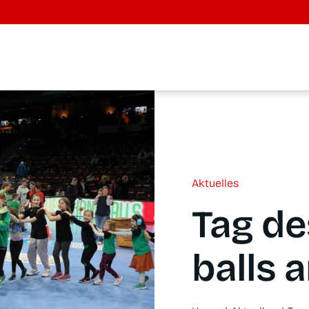
Aktu­el­les
Tag de
balls a