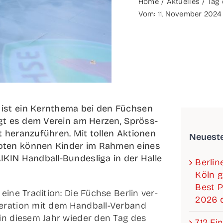
Home
Aktu­el­les
Tag 
Vom: 11. Novem­ber 2024
 ist ein Kern­the­ma bei den Füch­sen
iegt es dem Ver­ein am Her­zen, Spröss­
 her­an­zu­füh­ren. Mit tol­len Aktio­nen
Neu­es­t
­ten kön­nen Kin­der im Rah­men eines
N Han­d­­ball-Bun­­des­­li­­ga in der Hal­le
Ber­li
Köln g
Best P
eine Tra­di­ti­on: Die Füch­se Ber­lin ver­
2026 d
­ra­ti­on mit dem Han­d­­ball-Ver­­­band
 in die­sem Jahr wie­der den Tag des
712 Ein