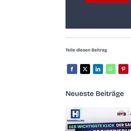
Tei­le die­sen Beitrag
Neu­es­te Beiträge