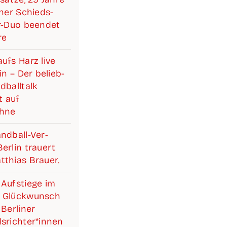
i­ner Schieds­­­
ter-Duo been­det
re
ufs Harz live
lin – Der belieb­
­ball­talk
 auf
ühne
d­­­ball-Ver­­­­­
r­lin trau­ert
­thi­as Brauer.
Auf­stie­ge im
 Glück­wunsch
Ber­li­ner
srichter*innen