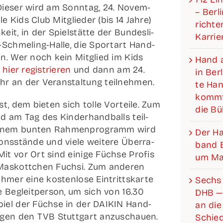
 Die­ser wird am Sonn­tag, 24. Novem­
– Ber­l
lle Kids Club Mit­glie­der (bis 14 Jah­re)
rich­­­
it, in der Spiel­stät­te der Bun­­des­­li­­
Karrie
-Schme­­ling-Hal­­le, die Sport­art Hand­
­ren. Wer noch kein Mit­glied im Kids
Hand a
h
hier regis­trie­ren
und dann am 24.
in Ber­
r an der Ver­an­stal­tung teilnehmen.
te Hand
kommt
t, dem bie­ten sich tol­le Vor­tei­le. Zum
die B
d am Tag des Kin­der­hand­balls teil­
inem bun­ten Rah­men­pro­gramm wird
Der Han­­
­ons­stän­de und vie­le wei­te­re Über­ra­
band Be
t vor Ort sind eini­ge Füch­se Pro­fis
um Mat
Mas­kott­chen Fuch­si. Zum ande­ren
h­mer eine kos­ten­lo­se Ein­tritts­kar­te
Sechs 
e Begleit­per­son, um sich von 16.30
DHB —
iel der Füch­se in der DAIKIN Han­d­­
an die 
a gegen den TVB Stutt­gart anzu­schau­en.
Schied