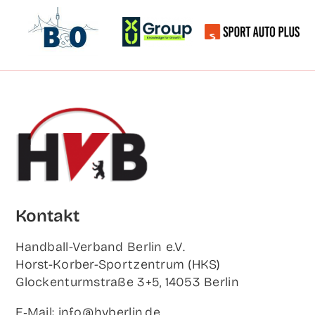
Kon­takt
Hand­ball-Ver­band Ber­lin e.V.
Horst-Korb­er-Sport­zen­trum (HKS)
Glo­cken­turm­stra­ße 3+5, 14053 Berlin
E‑Mail: info@hvberlin.de