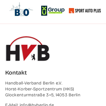
Kon­takt
Hand­ball-Ver­band Ber­lin e.V.
Horst-Korb­er-Sport­zen­trum (HKS)
Glo­cken­turm­stra­ße 3+5, 14053 Berlin
E‑Mail: info@hvberlin.de