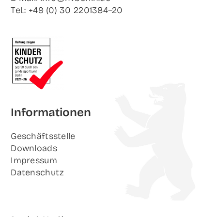
Tel.: +49 (0) 30 2201384–20
Infor­ma­tio­nen
Geschäfts­stel­le
Down­loads
Impres­sum
Daten­schutz