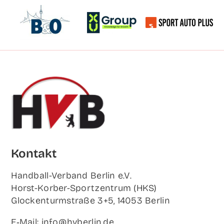
Kon­takt
Hand­ball-Ver­band Ber­lin e.V.
Horst-Korb­er-Sport­zen­trum (HKS)
Glo­cken­turm­stra­ße 3+5, 14053 Berlin
E‑Mail: info@hvberlin.de