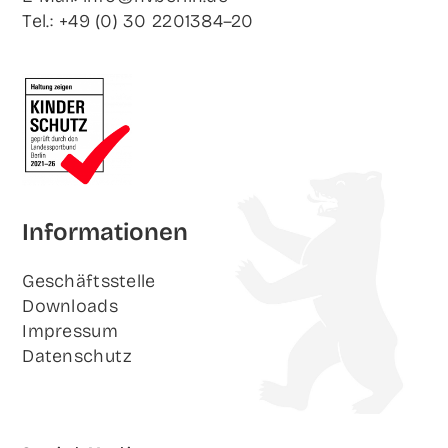
Tel.: +49 (0) 30 2201384–20
Infor­ma­tio­nen
Geschäfts­stel­le
Down­loads
Impres­sum
Daten­schutz