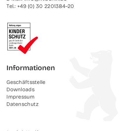
Tel.: +49 (0) 30 2201384–20
Infor­ma­tio­nen
Geschäfts­stel­le
Down­loads
Impres­sum
Daten­schutz