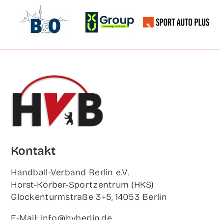
Kon­takt
Hand­ball-Ver­band Ber­lin e.V.
Horst-Korb­er-Sport­zen­trum (HKS)
Glo­cken­turm­stra­ße 3+5, 14053 Berlin
E‑Mail: info@hvberlin.de