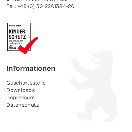
Tel.: +49 (0) 30 2201384–20
Infor­ma­tio­nen
Geschäfts­stel­le
Down­loads
Impres­sum
Daten­schutz