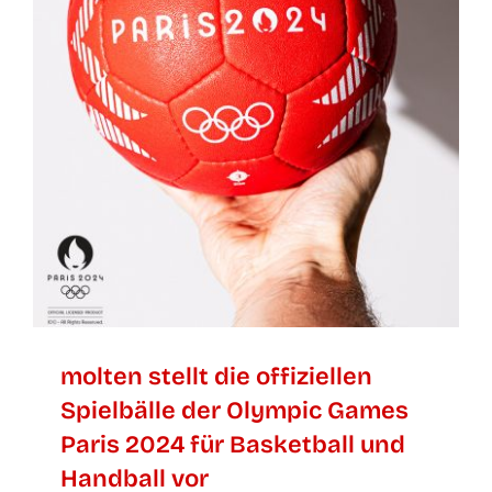
mol­ten stellt die offi­zi­el­len
Spiel­bäl­le der Olym­pic Games
Paris 2024 für Bas­ket­ball und
Hand­ball vor