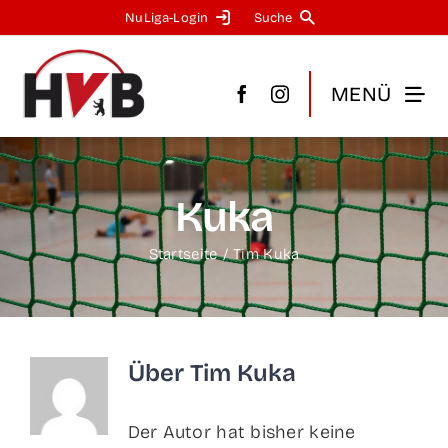
Zum
NuLi­­ga-Log­in
Suche
Inhalt
springen
MENÜ
Kuka
Startseite
Tim Kuka
Über
Tim Kuka
Der Autor hat bisher keine