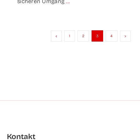
sicheren Umgang
...
1
2
3
4
Kon­takt