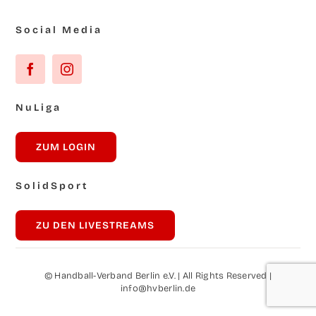
Social Media
NuLi­ga
ZUM LOG­IN
Solid­Sport
ZU DEN LIVESTREAMS
© Hand­ball-Ver­band Ber­lin e.V. | All Rights Reser­ved |
info@hvberlin.de