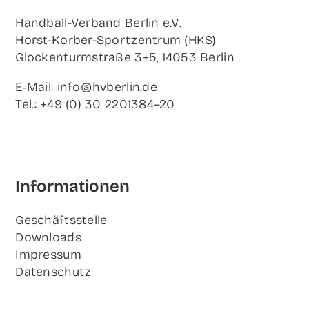
Hand­ball-Ver­band Ber­lin e.V.
Horst-Korb­er-Sport­zen­trum (HKS)
Glo­cken­turm­stra­ße 3+5, 14053 Berlin
E‑Mail: info@hvberlin.de
Tel.: +49 (0) 30 2201384–20
Infor­ma­tio­nen
Geschäfts­stel­le
Down­loads
Impres­sum
Daten­schutz