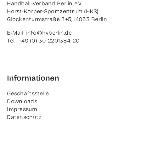
Hand­ball-Ver­band Ber­lin e.V.
Horst-Korb­er-Sport­zen­trum (HKS)
Glo­cken­turm­stra­ße 3+5, 14053 Berlin
E‑Mail: info@hvberlin.de
Tel.: +49 (0) 30 2201384–20
Infor­ma­tio­nen
Geschäfts­stel­le
Down­loads
Impres­sum
Daten­schutz