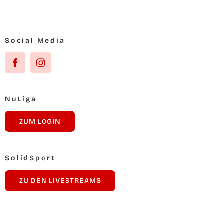
Social Media
NuLi­ga
ZUM LOG­IN
Solid­Sport
ZU DEN LIVESTREAMS