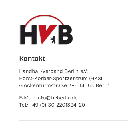
Kon­takt
Hand­ball-Ver­band Ber­lin e.V.
Horst-Korb­er-Sport­zen­trum (HKS)
Glo­cken­turm­stra­ße 3+5, 14053 Berlin
E‑Mail: info@hvberlin.de
Tel.: +49 (0) 30 2201384–20