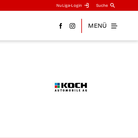
NuLi­­ga-Log­in
Suche
MENÜ