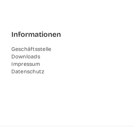
Infor­ma­tio­nen
Geschäfts­stel­le
Down­loads
Impres­sum
Daten­schutz