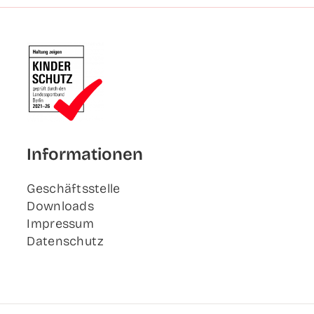
Infor­ma­tio­nen
Geschäfts­stel­le
Down­loads
Impres­sum
Daten­schutz