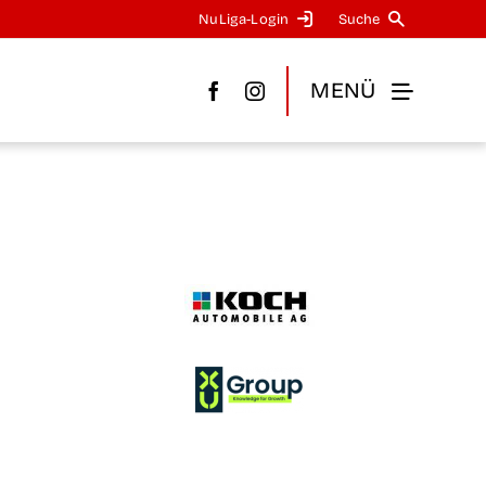
NuLi­­ga-Log­in
Suche
MENÜ