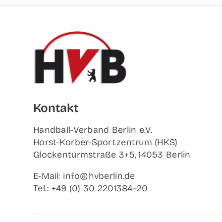
Kon­takt
Hand­ball-Ver­band Ber­lin e.V.
Horst-Korb­er-Sport­zen­trum (HKS)
Glo­cken­turm­stra­ße 3+5, 14053 Berlin
E‑Mail: info@hvberlin.de
Tel.: +49 (0) 30 2201384–20