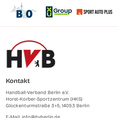
Kon­takt
Hand­ball-Ver­band Ber­lin e.V.
Horst-Korb­er-Sport­zen­trum (HKS)
Glo­cken­turm­stra­ße 3+5, 14053 Berlin
E‑Mail: info@hvberlin.de