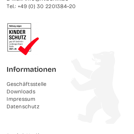
Tel.: +49 (0) 30 2201384–20
Infor­ma­tio­nen
Geschäfts­stel­le
Down­loads
Impres­sum
Daten­schutz