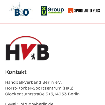
Kon­takt
Hand­ball-Ver­band Ber­lin e.V.
Horst-Korb­er-Sport­zen­trum (HKS)
Glo­cken­turm­stra­ße 3+5, 14053 Berlin
E‑Mail: info@hvberlin.de