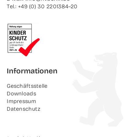
Tel.: +49 (0) 30 2201384–20
Infor­ma­tio­nen
Geschäfts­stel­le
Down­loads
Impres­sum
Daten­schutz