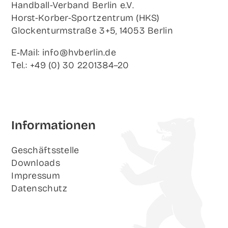
Hand­ball-Ver­band Ber­lin e.V.
Horst-Korb­er-Sport­zen­trum (HKS)
Glo­cken­turm­stra­ße 3+5, 14053 Berlin
E‑Mail: info@hvberlin.de
Tel.: +49 (0) 30 2201384–20
Infor­ma­tio­nen
Geschäfts­stel­le
Down­loads
Impres­sum
Daten­schutz