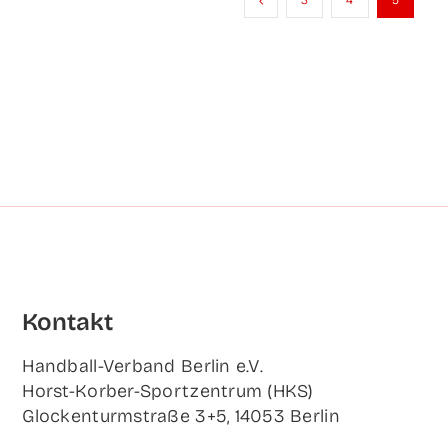
3
4
5
Kon­takt
Hand­ball-Ver­band Ber­lin e.V.
Horst-Korb­er-Sport­zen­trum (HKS)
Glo­cken­turm­stra­ße 3+5, 14053 Berlin