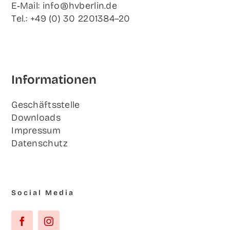
E‑Mail: info@hvberlin.de
Tel.: +49 (0) 30 2201384–20
Infor­ma­tio­nen
Geschäfts­stel­le
Down­loads
Impres­sum
Daten­schutz
Social Media