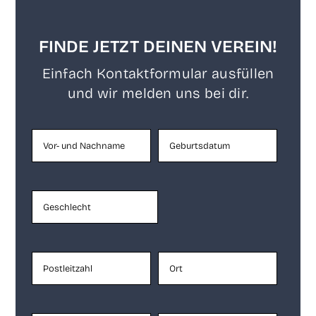
FINDE JETZT DEINEN VEREIN!
Ein­fach Kon­takt­for­mu­lar aus­fül­len
und wir mel­den uns bei dir.