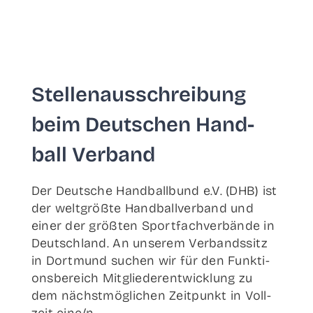
Stel­len­aus­schrei­bung
beim Deut­schen Hand­
ball Verband
Der Deut­sche Hand­ball­bund e.V. (DHB) ist
der welt­größ­te Hand­ball­ver­band und
einer der größ­ten Sport­fach­ver­bän­de in
Deutsch­land. An unse­rem Ver­bands­sitz
in Dort­mund suchen wir für den Funk­ti­
ons­be­reich Mit­glie­der­ent­wick­lung zu
dem nächst­mög­li­chen Zeit­punkt in Voll­
zeit eine/n