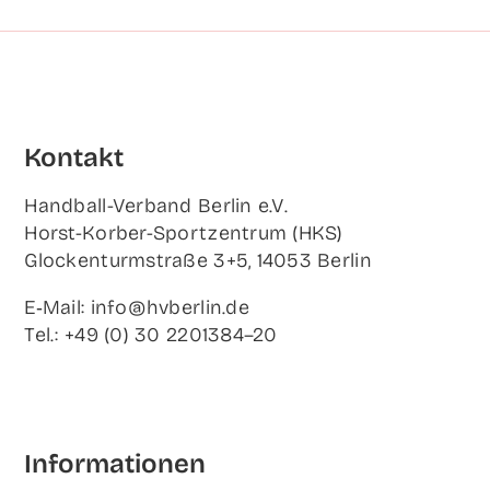
Kon­takt
Hand­ball-Ver­band Ber­lin e.V.
Horst-Korb­er-Sport­zen­trum (HKS)
Glo­cken­turm­stra­ße 3+5, 14053 Berlin
E‑Mail: info@hvberlin.de
Tel.: +49 (0) 30 2201384–20
Infor­ma­tio­nen