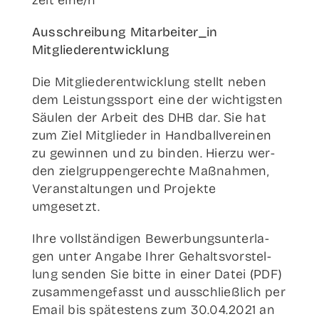
Aus­schrei­bung Mitarbeiter_in
Mitgliederentwicklung
Die Mit­glie­der­ent­wick­lung stellt neben
dem Leis­tungs­sport eine der wich­tigs­ten
Säu­len der Arbeit des DHB dar. Sie hat
zum Ziel Mit­glie­der in Hand­ball­ver­ei­nen
zu gewin­nen und zu bin­den. Hier­zu wer­
den ziel­grup­pen­ge­rech­te Maß­nah­men,
Ver­an­stal­tun­gen und Pro­jek­te
umgesetzt.
Ihre voll­stän­di­gen Bewer­bungs­un­ter­la­
gen unter Anga­be Ihrer Gehalts­vor­stel­
lung sen­den Sie bit­te in einer Datei (PDF)
zusam­men­ge­fasst und aus­schließ­lich per
Email bis spä­tes­tens zum 30.04.2021 an