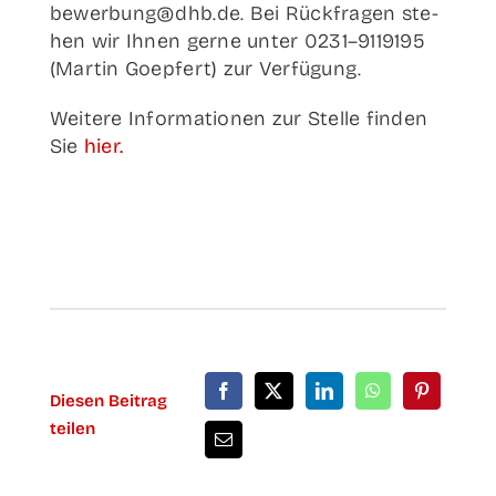
bewerbung@dhb.de. Bei Rück­fra­gen ste­
hen wir Ihnen ger­ne unter 0231–9119195
(Mar­tin Goep­fert) zur Verfügung.
Wei­te­re Infor­ma­tio­nen zur Stel­le fin­den
Sie
hier.
Die­sen Bei­trag
teilen