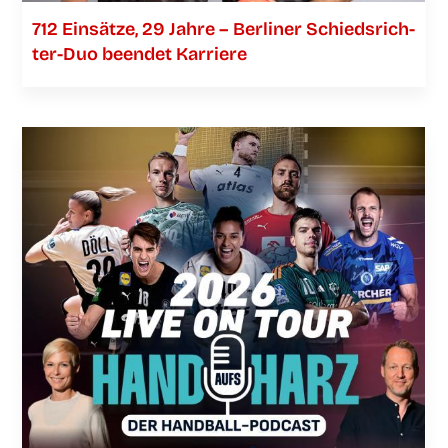
712 Ein­sät­ze, 29 Jah­re – Ber­li­ner Schieds­­­rich­­­
ter-Duo been­det Karriere