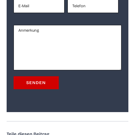
Tei­le die­sen Beitrag