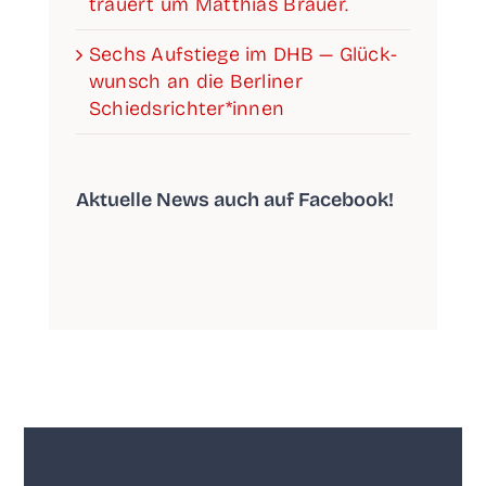
trau­ert um Mat­thi­as Brauer.
Sechs Auf­stie­ge im DHB — Glück­
wunsch an die Ber­li­ner
Schiedsrichter*innen
Aktu­el­le News auch auf Facebook!