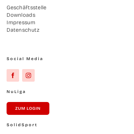
Geschäfts­stel­le
Down­loads
Impres­sum
Daten­schutz
Social Media
NuLi­ga
ZUM LOG­IN
Solid­Sport