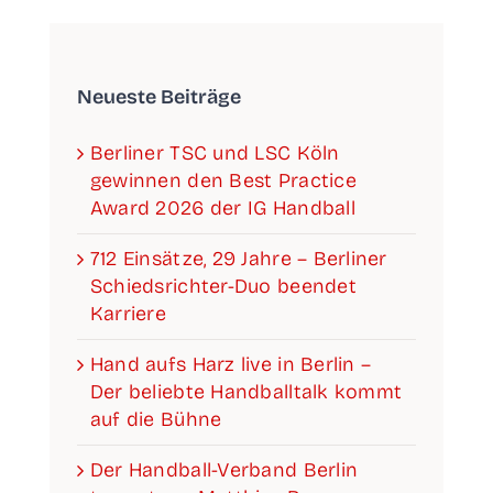
Neu­es­te Beiträge
Ber­li­ner TSC und LSC Köln
gewin­nen den Best Prac­ti­ce
Award 2026 der IG Handball
712 Ein­sät­ze, 29 Jah­re – Ber­li­ner
Schieds­­­rich­­­ter-Duo been­det
Karriere
Hand aufs Harz live in Ber­lin –
Der belieb­te Hand­ball­talk kommt
auf die Bühne
Der Han­­d­­­ball-Ver­­­­­band Ber­lin