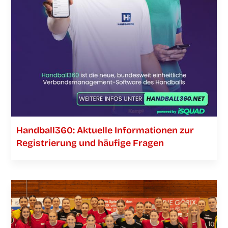
Handball360: Aktu­el­le Infor­ma­tio­nen zur
Regis­trie­rung und häu­fi­ge Fragen