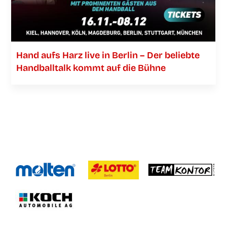
Hand aufs Harz live in Ber­lin – Der belieb­te
Hand­ball­talk kommt auf die Bühne