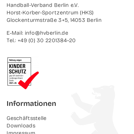
Hand­ball-Ver­band Ber­lin e.V.
Horst-Korb­er-Sport­zen­trum (HKS)
Glo­cken­turm­stra­ße 3+5, 14053 Berlin
E‑Mail: info@hvberlin.de
Tel.: +49 (0) 30 2201384–20
Infor­ma­tio­nen
Geschäfts­stel­le
Down­loads
Impres­sum