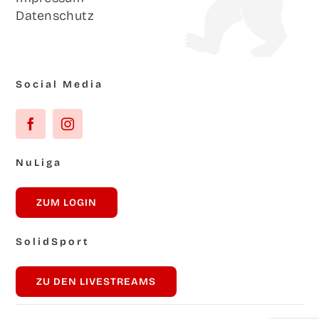
Daten­schutz
Social Media
NuLi­ga
ZUM LOG­IN
Solid­Sport
ZU DEN LIVESTREAMS