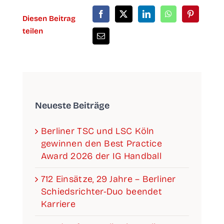
Die­sen Bei­trag
teilen
Neu­es­te Beiträge
Ber­li­ner TSC und LSC Köln
gewin­nen den Best Prac­ti­ce
Award 2026 der IG Handball
712 Ein­sät­ze, 29 Jah­re – Ber­li­ner
Schieds­­­rich­­­ter-Duo been­det
Karriere