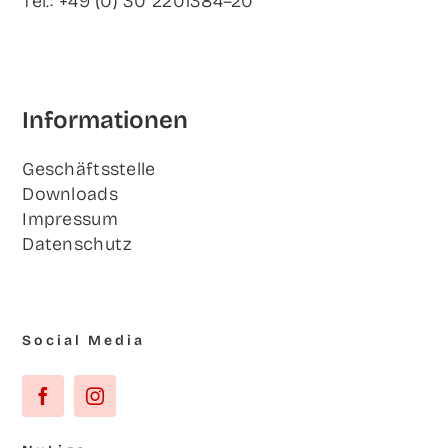
Tel.: +49 (0) 30 2201384–20
Infor­ma­tio­nen
Geschäfts­stel­le
Down­loads
Impres­sum
Daten­schutz
Social Media