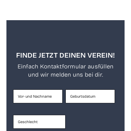
FINDE JETZT DEINEN VEREIN!
Ein­fach Kon­takt­for­mu­lar aus­fül­len
und wir mel­den uns bei dir.