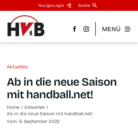
Zum
NuLi­­ga-Log­in
Suche
Inhalt
springen
MENÜ
Aktu­el­les
Ab in die neue Sai­son
mit handball.net!
Home
Aktu­el­les
Ab in die neue Sai­son mit handball.net!
Vom: 9. Sep­tem­ber 2022