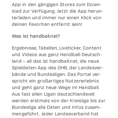
App in den gän­gi­gen Stores zum Down­
load zur Ver­fü­gung. Jetzt die App her­un­
ter­la­den und immer nur einen Klick von
dei­nen Favo­ri­ten ent­fernt sein!
Was ist handball.net?
Ergeb­nis­se, Tabel­len, Live­ti­cker, Con­tent
und Vide­os aus ganz Han­d­­ball-Deut­sch­­
land – all das ist handball.net, die neue
Spiel­­da­­ten-App des DHB, der Lan­des­ver­
bän­de und Bun­des­li­gen. Das Por­tal ver­
spricht ein groß­ar­ti­ges Nut­zer­er­leb­nis
und geht ganz neue Wege im Hand­ball.
Aus fast allen Ligen deutsch­land­weit
wer­den erst­mals von der Kreis­li­ga bis zur
Bun­des­li­ga alle Daten und Infos zusam­
men­ge­führt. Jeder Lan­des­ver­band hat