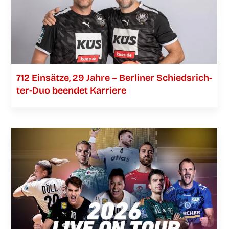
712 Ein­sät­ze, 29 Jah­re – Ber­li­ner Schieds­­­rich­­­
ter-Duo been­det Karriere