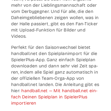
mehr von der Lieb­lings­mann­schaft oder
vom Der­by­geg­ner. Und für alle, die den
Daheim­ge­blie­be­nen zei­gen wol­len, was in
der Hal­le pas­siert, gibt es den Fan-Ticker
mit Upload-Fun­k­­ti­on für Bil­der und
Videos.
Per­fekt für den Sai­son­wech­sel bie­tet
handball.net den Spiel­pl­an­im­port für die
Spie­­ler­­Plus-App. Ganz ein­fach Spiel­plan
down­loa­den und dann sehr viel Zeit spa­
ren, indem alle Spiel ganz auto­ma­tisch in
der offi­zi­el­len Team-Orga-App von
handball.net lan­den. Die Anlei­tung gibt es
hier:
handball.net — Mit handball.net ein­
fach Dei­nen Spiel­plan in Spie­ler­Plus
importieren