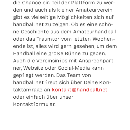
die Chan­ce ein Teil der Platt­form zu wer­
den und auch als klei­ner Ama­teur­ver­ein
gibt es viel­sei­ti­ge Mög­lich­kei­ten sich auf
handball.net zu zei­gen. Ob es eine schö­
ne Geschich­te aus dem Ama­teur­hand­ball
oder das Traum­tor vom letz­ten Wochen­
en­de ist, alles wird gern gese­hen, um dem
Hand­ball eine gro­ße Büh­ne zu geben.
Auch die Ver­ein­sin­fos mit Ansprech­part­
ner, Web­site oder Social-Media kann
gepflegt wer­den. Das Team von
handball.net freut sich über Dei­ne Kon­
takt­an­fra­ge an
kontakt@handball.net
oder ein­fach über unser
Kontaktformular.