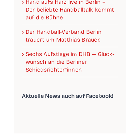
Hand aufs Harz live in Ber­lin –
Der belieb­te Hand­ball­talk kommt
auf die Bühne
Der Han­­d­­­ball-Ver­­­­­band Ber­lin
trau­ert um Mat­thi­as Brauer.
Sechs Auf­stie­ge im DHB — Glück­
wunsch an die Ber­li­ner
Schiedsrichter*innen
Aktu­el­le News auch auf Facebook!