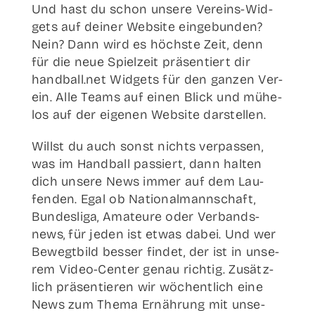
Und hast du schon unse­re Ver­­eins-Wid­­
gets auf dei­ner Web­site ein­ge­bun­den?
Nein? Dann wird es höchs­te Zeit, denn
für die neue Spiel­zeit prä­sen­tiert dir
handball.net Wid­gets für den gan­zen Ver­
ein. Alle Teams auf einen Blick und mühe­
los auf der eige­nen Web­site darstellen.
Willst du auch sonst nichts ver­pas­sen,
was im Hand­ball pas­siert, dann hal­ten
dich unse­re News immer auf dem Lau­
fen­den. Egal ob Natio­nal­mann­schaft,
Bun­des­li­ga, Ama­teu­re oder Ver­bands­
news, für jeden ist etwas dabei. Und wer
Bewegt­bild bes­ser fin­det, der ist in unse­
rem Video-Cen­­­ter genau rich­tig. Zusätz­
lich prä­sen­tie­ren wir wöchent­lich eine
News zum The­ma Ernäh­rung mit unse­