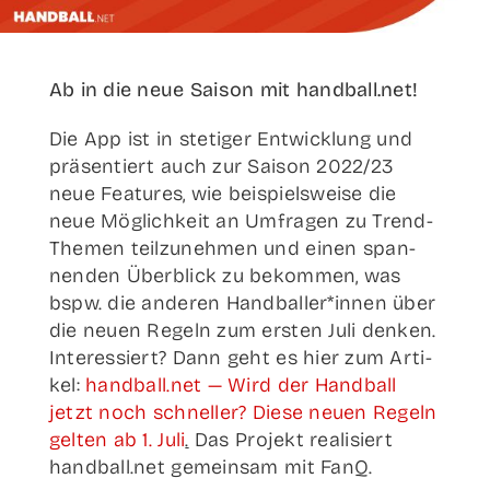
Ab in die neue Sai­son mit handball.net!
Die App ist in ste­ti­ger Ent­wick­lung und
prä­sen­tiert auch zur Sai­son 2022/23
neue Fea­tures, wie bei­spiels­wei­se die
neue Mög­lich­keit an Umfra­gen zu Trend-
The­­men teil­zu­neh­men und einen span­
nen­den Über­blick zu bekom­men, was
bspw. die ande­ren Handballer*innen über
die neu­en Regeln zum ers­ten Juli den­ken.
Inter­es­siert? Dann geht es hier zum Arti­
kel:
handball.net — Wird der Hand­ball
jetzt noch schnel­ler? Die­se neu­en Regeln
gel­ten ab 1. Juli
.
Das Pro­jekt rea­li­siert
handball.net gemein­sam mit FanQ.