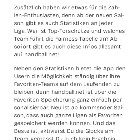
Zusätz­lich haben wir etwas für die Zah­­
len-Ent­hu­­si­as­­ten, denn ab der neu­en Sai­
son gibt es auch Sta­tis­ti­ken an jeder
Liga. Wer ist Top-Tor­­schü­t­­ze und wel­ches
Team führt die Fair­­ness-Tabel­­le an? Ab
sofort gibt es auch die­se Infos alle­samt
auf handball.net!
Neben den Sta­tis­ti­ken bie­tet die App den
Usern die Mög­lich­keit stän­dig über ihre
Favo­ri­­ten-Teams auf dem Lau­fen­den zu
blei­ben, denn handball.net ist über die
Favo­ri­­ten-Spei­­che­rung ganz ein­fach per­
so­na­li­sier­bar. Neu ist ab kom­men­der Sai­
son, dass auch gan­ze Ligen als Favo­ri­ten
gespei­chert wer­den kön­nen. Und das
Bes­te ist, akti­vierst Du die Glo­cke am
Team, ver­passt Du auch kein Ergeb­nis