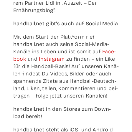
rem Part­ner Lidl in „Aus­zeit – Der
Ernährungsblog“.
handball.net gibt’s auch auf Social Media
Mit dem Start der Platt­form rief
handball.net auch sei­ne Social-Media-
Kanä­­le ins Leben und ist somit auf
Face­
book
und
Insta­gram
zu fin­den – ein Like
für die Han­d­­ball-Basis! Auf unse­ren Kanä­
len fin­dest Du Vide­os, Bil­der oder auch
span­nen­de Zita­te aus Han­d­­ball-Deut­sch­­
land. Liken, tei­len, kom­men­tie­ren und bei­
tra­gen – fol­ge jetzt unse­ren Kanälen!
handball.net in den Stores zum Down­
load bereit!
handball.net steht als iOS- und Android-