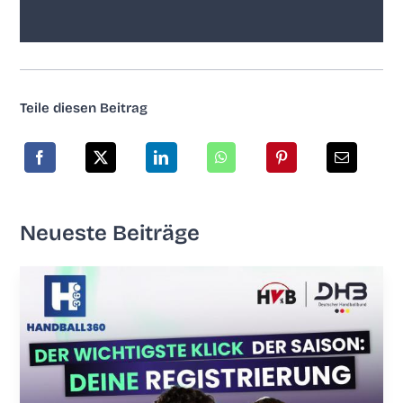
Tei­le die­sen Beitrag
Neu­es­te Beiträge