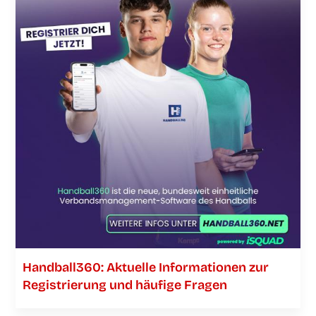
Handball360: Aktu­el­le Infor­ma­tio­nen zur
Regis­trie­rung und häu­fi­ge Fragen