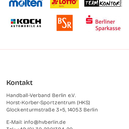
Kon­takt
Hand­ball-Ver­band Ber­lin e.V.
Horst-Korb­er-Sport­zen­trum (HKS)
Glo­cken­turm­stra­ße 3+5, 14053 Berlin
E‑Mail: info@hvberlin.de