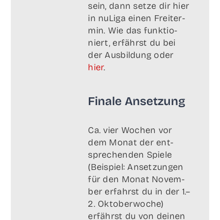
sein, dann set­ze dir hier
in nuLi­ga einen Frei­ter­
min. Wie das funk­tio­
niert, erfährst du bei
der Aus­bil­dung oder
hier
.
Fina­le Ansetzung
Ca. vier Wochen vor
dem Monat der ent­
spre­chen­den Spie­le
(Bei­spiel: Anset­zun­gen
für den Monat Novem­
ber erfahrst du in der 1.–
2. Okto­ber­wo­che)
erfährst du von dei­nen