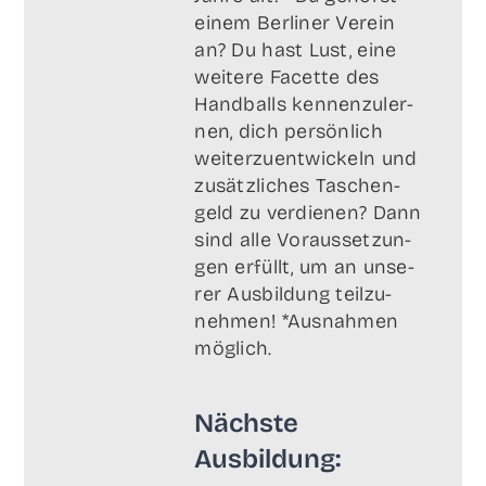
einem Ber­li­ner Ver­ein
an? Du hast Lust, eine
wei­te­re Facet­te des
Hand­balls ken­nen­zu­ler­
nen, dich per­sön­lich
wei­ter­zu­ent­wi­ckeln und
zusätz­li­ches Taschen­
geld zu ver­die­nen? Dann
sind alle Vor­aus­set­zun­
gen erfüllt, um an unse­
rer Aus­bil­dung teil­zu­
neh­men! *Aus­nah­men
möglich.
Nächs­te
Ausbildung: