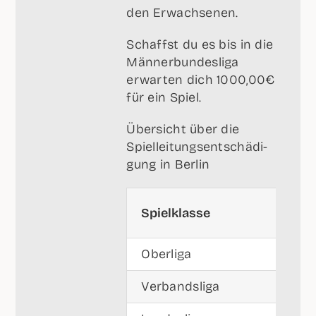
den Erwachsenen.
Schaffst du es bis in die
Män­ner­bun­des­li­ga
erwar­ten dich 1000,00€
für ein Spiel.
Über­sicht über die
Spiel­lei­tungs­ent­schä­di­
gung in Berlin
Spiel­klas­se
Ober­li­ga
Ver­bands­li­ga