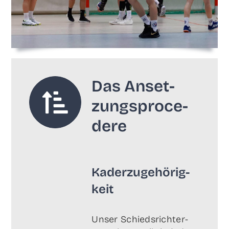
Das Anset­
zungs­pro­ce­
de­re
Kad­er­zu­ge­hö­rig­
keit
Unser Schieds­rich­ter­