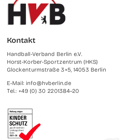
Kon­takt
Hand­ball-Ver­band Ber­lin e.V.
Horst-Korb­er-Sport­zen­trum (HKS)
Glo­cken­turm­stra­ße 3+5, 14053 Berlin
E‑Mail: info@hvberlin.de
Tel.: +49 (0) 30 2201384–20