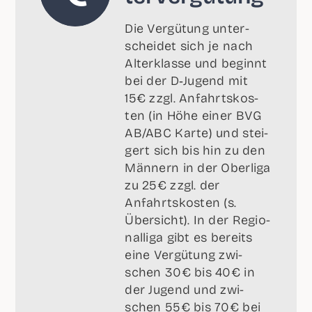
Die Ver­gü­tung unter­
schei­det sich je nach
Alter­klas­se und beginnt
bei der D‑Jugend mit
15€ zzgl. Anfahrts­kos­
ten (in Höhe einer BVG
AB/ABC Kar­te) und stei­
gert sich bis hin zu den
Män­nern in der Ober­li­ga
zu 25€ zzgl. der
Anfahrts­kos­ten (s.
Über­sicht). In der Regio­
nal­li­ga gibt es bereits
eine Ver­gü­tung zwi­
schen 30€ bis 40€ in
der Jugend und zwi­
schen 55€ bis 70€ bei