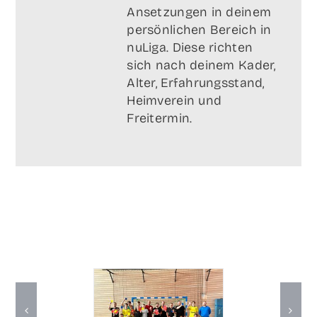
Anset­zun­gen in dei­nem
per­sön­li­chen Bereich in
nuLi­ga. Die­se rich­ten
sich nach dei­nem Kader,
Alter, Erfah­rungs­stand,
Heim­ver­ein und
Freitermin.