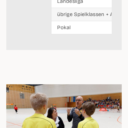
Lan­des­li­ga
übri­ge Spiel­klas­sen + Alte H
Pokal