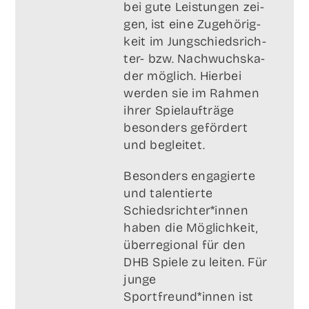
bei gute Leis­tun­gen zei­
gen, ist eine Zuge­hö­rig­
keit im Jung­schieds­rich­
ter- bzw. Nach­wuchs­ka­
der mög­lich. Hier­bei
wer­den sie im Rah­men
ihrer Spiel­auf­trä­ge
beson­ders geför­dert
und begleitet.
Beson­ders enga­gier­te
und talen­tier­te
Schiedsrichter*innen
haben die Mög­lich­keit,
über­re­gio­nal für den
DHB Spie­le zu lei­ten. Für
jun­ge
Sportfreund*innen ist