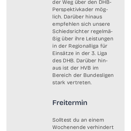
der Weg über den DHB-
Per­spek­tiv­ka­der mög­
lich. Dar­über hin­aus
emp­feh­len sich unse­re
Schieds­rich­ter regel­mä­
ßig über ihre Leis­tun­gen
in der Regio­nal­li­ga für
Ein­sät­ze in der 3. Liga
des DHB. Dar­über hin­
aus ist der HVB im
Bereich der Bun­des­li­gen
stark vertreten.
Frei­ter­min
Soll­test du an einem
Wochen­en­de ver­hin­dert