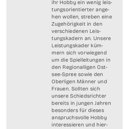
ihr Hob­by ein wenig leis­
tungs­ori­en­tier­ter ange­
hen wol­len, stre­ben eine
Zuge­hö­rig­keit in den
ver­schie­de­nen Leis­
tungs­ka­dern an. Unse­re
Leis­tungs­ka­der küm­
mern sich vor­wie­gend
um die Spiel­lei­tun­gen in
den Regio­nal­li­gen Ost­
see-Spree sowie den
Ober­li­gen Män­ner und
Frau­en. Soll­ten sich
unse­re Schieds­rich­ter
bereits in jun­gen Jah­ren
beson­ders für die­ses
anspruchs­vol­le Hob­by
inter­es­sie­ren und hier­