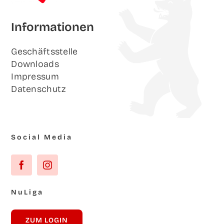
Infor­ma­tio­nen
Geschäfts­stel­le
Down­loads
Impres­sum
Daten­schutz
Social Media
NuLi­ga
ZUM LOG­IN