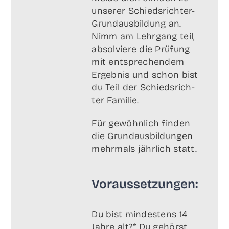
unse­rer Schieds­rich­ter-
Grund­aus­bil­dung an.
Nimm am Lehr­gang teil,
absol­vie­re die Prü­fung
mit ent­spre­chen­dem
Ergeb­nis und schon bist
du Teil der Schieds­rich­
ter Familie.
Für gewöhn­lich fin­den
die Grund­aus­bil­dun­gen
mehr­mals jähr­lich statt.
Vor­aus­set­zun­gen:
Du bist min­des­tens 14
Jah­re alt?* Du gehörst