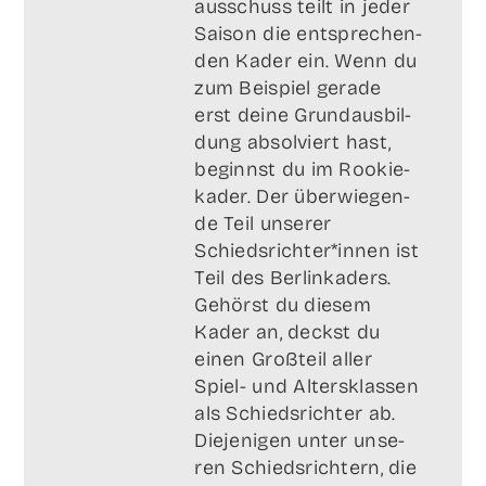
aus­schuss teilt in jeder
Sai­son die ent­spre­chen­
den Kader ein. Wenn du
zum Bei­spiel gera­de
erst dei­ne Grund­aus­bil­
dung absol­viert hast,
beginnst du im Roo­kie­
ka­der. Der über­wie­gen­
de Teil unse­rer
Schiedsrichter*innen ist
Teil des Ber­lin­ka­ders.
Gehörst du die­sem
Kader an, deckst du
einen Groß­teil aller
Spiel- und Alters­klas­sen
als Schieds­rich­ter ab.
Die­je­ni­gen unter unse­
ren Schieds­rich­tern, die