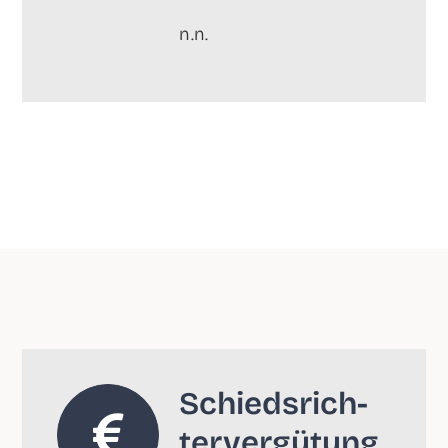
n.n.
Schieds­rich­
ter­ver­gü­tung