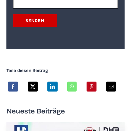
Tei­le die­sen Beitrag
Neu­es­te Beiträge