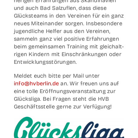
he­ri­gen Erfah­run­gen aus Skan­di­na­vi­en
und auch Bad Sal­zu­flen, dass die­se
Glücks­teams in den Ver­ei­nen für ein ganz
neu­es Mit­ein­an­der sor­gen. Ins­be­son­de­re
jugend­li­che Hel­fer aus den Ver­ei­nen,
sam­meln ganz viel posi­ti­ve Erfah­run­gen
beim gemein­sa­men Trai­ning mit gleich­alt­
ri­gen Kin­dern mit Ein­schrän­kun­gen oder
Entwicklungsstörungen.
Mel­det euch bit­te per Mail unter
info@hvberlin.de
an. Wir freu­en uns auf
eine tol­le Eröff­nungs­ver­an­stal­tung zur
Glücks­li­ga. Bei Fra­gen steht die HVB
Geschäfts­stel­le ger­ne zur Verfügung!