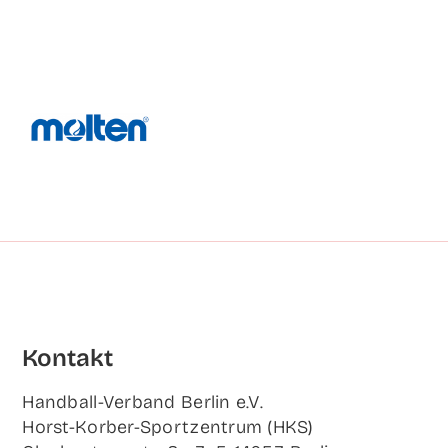
Kon­takt
Hand­ball-Ver­band Ber­lin e.V.
Horst-Korb­er-Sport­zen­trum (HKS)