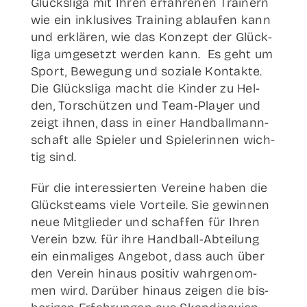
Glücks­li­ga mit Ihren erfah­re­nen Trai­nern
wie ein inklu­si­ves Trai­ning ablau­fen kann
und erklä­ren, wie das Kon­zept der Glück­
li­ga umge­setzt wer­den kann. Es geht um
Sport, Bewe­gung und sozia­le Kon­tak­te.
Die Glücks­li­ga macht die Kin­der zu Hel­
den, Tor­schüt­zen und Team-Play­er und
zeigt ihnen, dass in einer Hand­ball­mann­
schaft alle Spie­ler und Spie­le­rin­nen wich­
tig sind.
Für die inter­es­sier­ten Ver­ei­ne haben die
Glücks­teams vie­le Vor­tei­le. Sie gewin­nen
neue Mit­glie­der und schaf­fen für Ihren
Ver­ein bzw. für ihre Han­d­­ball-Abtei­­lung
ein ein­ma­li­ges Ange­bot, dass auch über
den Ver­ein hin­aus posi­tiv wahr­ge­nom­
men wird. Dar­über hin­aus zei­gen die bis­