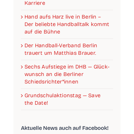
Karriere
Hand aufs Harz live in Ber­lin –
Der belieb­te Hand­ball­talk kommt
auf die Bühne
Der Han­­d­­­ball-Ver­­­­­band Ber­lin
trau­ert um Mat­thi­as Brauer.
Sechs Auf­stie­ge im DHB — Glück­
wunsch an die Ber­li­ner
Schiedsrichter*innen
Grund­schul­ak­ti­ons­tag — Save
the Date!
Aktu­el­le News auch auf Facebook!