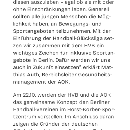
die­sen aus­zu­le­ben – egal ob sie mit oder
ohne Ein­schrän­kun­gen leben.
Gene­rell
soll­ten alle jun­gen Men­schen die Mög­
lich­keit haben, an Bewe­­gungs- und
Sport­an­ge­bo­ten teil­zu­neh­men. Mit der
Ein­füh­rung der Han­d­­ball-Glücks­­li­­ga set­
zen wir zusam­men mit dem HVB ein
wich­ti­ges Zei­chen für inklu­si­ve Sport­an­
ge­bo­te in Ber­lin. Dafür wer­den wir uns
auch in Zukunft ein­set­zen“, erklärt Mat­
thi­as Auth, Bereichs­lei­ter Gesund­heits­
ma­nage­ment der AOK.
Am 22.10. wer­den der HVB und die AOK
das gemein­sa­me Kon­zept den Ber­li­ner
Han­d­­ball-Ver­­ei­­nen im Horst-Kor­b­er-Spor­
t­­zen­­trum vor­stel­len. Im Anschluss dar­an
zei­gen die Grün­der der deut­schen