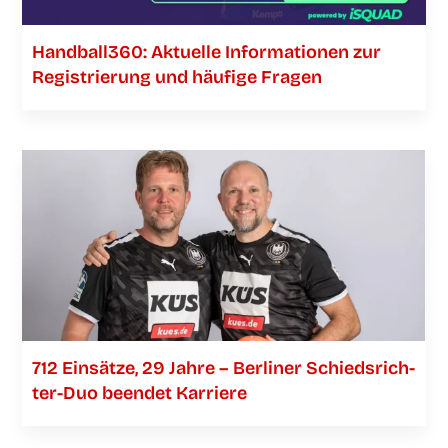
Handball360: Aktu­el­le Infor­ma­tio­nen zur
Regis­trie­rung und häu­fi­ge Fragen
712 Ein­sät­ze, 29 Jah­re – Ber­li­ner Schieds­­­rich­­­
ter-Duo been­det Karriere