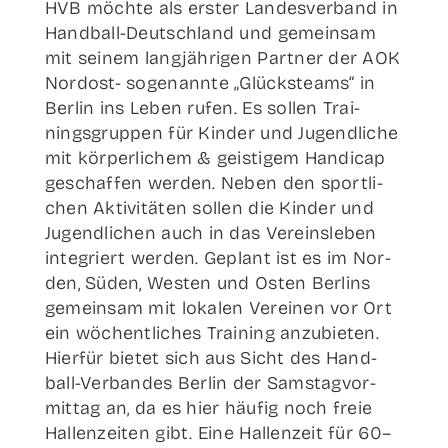
HVB möch­te als ers­ter Lan­des­ver­band in
Han­d­­ball-Deut­sch­­land und gemein­sam
mit sei­nem lang­jäh­ri­gen Part­ner der AOK
Nor­d­ost- soge­nann­te „Glücks­teams“ in
Ber­lin ins Leben rufen. Es sol­len Trai­
nings­grup­pen für Kin­der und Jugend­li­che
mit kör­per­li­chem & geis­ti­gem Han­di­cap
geschaf­fen wer­den. Neben den sport­li­
chen Akti­vi­tä­ten sol­len die Kin­der und
Jugend­li­chen auch in das Ver­eins­le­ben
inte­griert wer­den. Geplant ist es im Nor­
den, Süden, Wes­ten und Osten Ber­lins
gemein­sam mit loka­len Ver­ei­nen vor Ort
ein wöchent­li­ches Trai­ning anzu­bie­ten.
Hier­für bie­tet sich aus Sicht des Han­d­­
ball-Ver­­­ban­­des Ber­lin der Sams­tag­vor­
mit­tag an, da es hier häu­fig noch freie
Hal­len­zei­ten gibt. Eine Hal­len­zeit für 60–