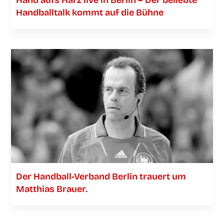
Hand aufs Harz live in Ber­lin – Der belieb­te
Hand­ball­talk kommt auf die Bühne
Der Han­­d­­­ball-Ver­­­­­band Ber­lin trau­ert um
Mat­thi­as Brauer.