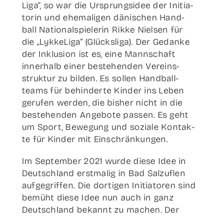
Liga“, so war die Ursprungs­idee der Initia­
to­rin und ehe­ma­li­gen däni­schen Hand­
ball Natio­nal­spie­le­rin Rik­ke Niel­sen für
die „Lykke­Li­ga“ (Glücks­li­ga). Der Gedan­ke
der Inklu­si­on ist es, eine Mann­schaft
inner­halb einer bestehen­den Ver­eins­
struk­tur zu bil­den. Es sol­len Hand­ball­
teams für behin­der­te Kin­der ins Leben
geru­fen wer­den, die bis­her nicht in die
bestehen­den Ange­bo­te pas­sen. Es geht
um Sport, Bewe­gung und sozia­le Kon­tak­
te für Kin­der mit Einschränkungen.
Im Sep­tem­ber 2021 wur­de die­se Idee in
Deutsch­land erst­ma­lig in Bad Sal­zu­flen
auf­ge­grif­fen. Die dor­ti­gen Initia­to­ren sind
bemüht die­se Idee nun auch in ganz
Deutsch­land bekannt zu machen. Der