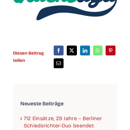
Die­sen Bei­trag
teilen
Neu­es­te Beiträge
712 Ein­sät­ze, 29 Jah­re – Ber­li­ner
Schieds­­­rich­­­ter-Duo been­det