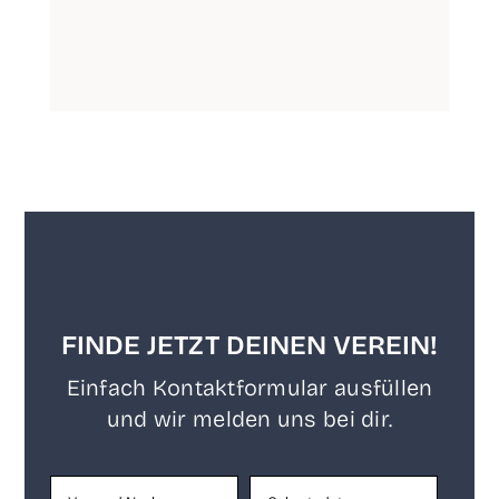
FINDE JETZT DEINEN VEREIN!
Ein­fach Kon­takt­for­mu­lar aus­fül­len
und wir mel­den uns bei dir.