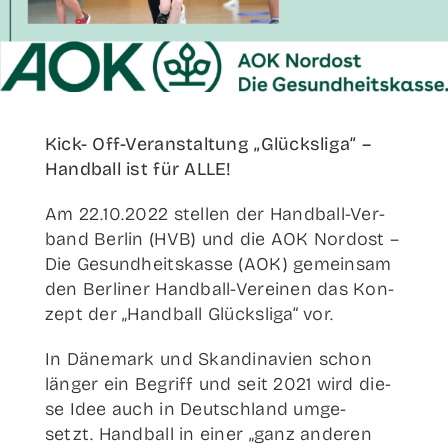
Kick- Off-Ver­­an­stal­­tung „Glücks­li­ga“ –
Hand­ball ist für ALLE!
Am 22.10.2022 stel­len der Han­d­­ball-Ver­­­
band Ber­lin (HVB) und die AOK Nord­ost –
Die Gesund­heits­kas­se (AOK) gemein­sam
den Ber­li­ner Han­d­­ball-Ver­­ei­­nen das Kon­
zept der „Hand­ball Glücks­li­ga“ vor.
In Däne­mark und Skan­di­na­vi­en schon
län­ger ein Begriff und seit 2021 wird die­
se Idee auch in Deutsch­land umge­
setzt. Hand­ball in einer „ganz ande­ren