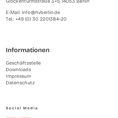
Glo­cken­turm­stra­ße 3+5, 14053 Berlin
E‑Mail: info@hvberlin.de
Tel.: +49 (0) 30 2201384–20
Infor­ma­tio­nen
Geschäfts­stel­le
Down­loads
Impres­sum
Daten­schutz
Social Media