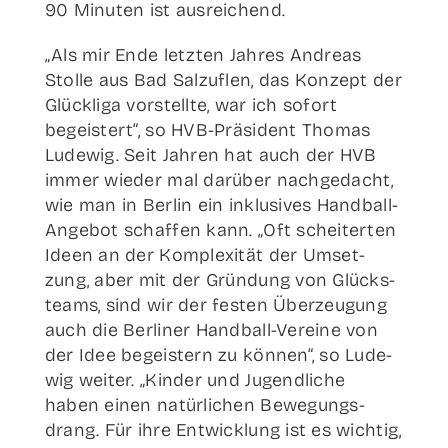
90 Minu­ten ist ausreichend.
„Als mir Ende letz­ten Jah­res Andre­as
Stol­le aus Bad Sal­zu­flen, das Kon­zept der
Glück­li­ga vor­stell­te, war ich sofort
begeis­tert“, so HVB-Prä­­si­­dent Tho­mas
Lude­wig. Seit Jah­ren hat auch der HVB
immer wie­der mal dar­über nach­ge­dacht,
wie man in Ber­lin ein inklu­si­ves Han­d­­ball-
Ange­­bot schaf­fen kann. „Oft schei­ter­ten
Ideen an der Kom­ple­xi­tät der Umset­
zung, aber mit der Grün­dung von Glücks­
teams, sind wir der fes­ten Über­zeu­gung
auch die Ber­li­ner Han­d­­ball-Ver­­ei­­ne von
der Idee begeis­tern zu kön­nen“, so Lude­
wig wei­ter. „Kin­der und Jugend­li­che
haben einen natür­li­chen Bewe­gungs­
drang. Für ihre Ent­wick­lung ist es wich­tig,