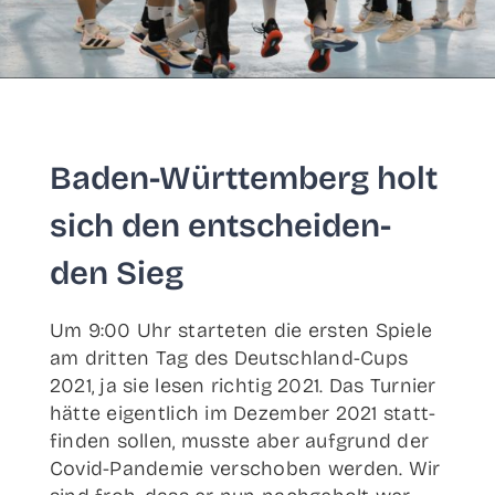
Baden-Wür­t­­te­m­­berg holt
sich den ent­schei­den­
den Sieg
Um 9:00 Uhr star­te­ten die ers­ten Spie­le
am drit­ten Tag des Deut­sch­­land-Cups
2021, ja sie lesen rich­tig 2021. Das Tur­nier
hät­te eigent­lich im Dezem­ber 2021 statt­
fin­den sol­len, muss­te aber auf­grund der
Covid-Pan­­de­­mie ver­scho­ben wer­den. Wir