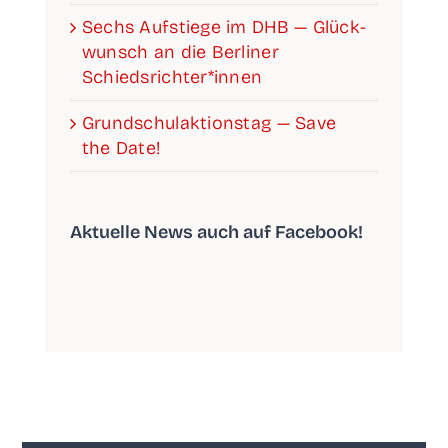
Sechs Auf­stie­ge im DHB — Glück­
wunsch an die Ber­li­ner
Schiedsrichter*innen
Grund­schul­ak­ti­ons­tag — Save
the Date!
Aktu­el­le News auch auf Facebook!