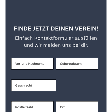
FINDE JETZT DEINEN VEREIN!
Ein­fach Kon­takt­for­mu­lar aus­fül­len
und wir mel­den uns bei dir.