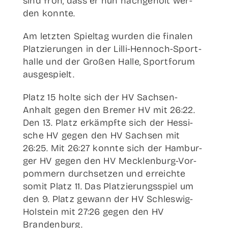
sind froh, dass er nun nach­ge­holt wer­
den konnte.
Am letz­ten Spiel­tag wur­den die fina­len
Plat­zie­run­gen in der Lil­­li-Hen­­noch-Spor­t­
hal­­le und der Gro­ßen Hal­le, Sport­fo­rum
ausgespielt.
Platz 15 hol­te sich der HV Sach­­sen-
Anhalt gegen den Bre­mer HV mit 26:22.
Den 13. Platz erkämpf­te sich der Hes­si­
sche HV gegen den HV Sach­sen mit
26:25. Mit 26:27 konn­te sich der Ham­bur­
ger HV gegen den HV Meck­­len­­burg-Vor­­­
pom­­mern durch­set­zen und erreich­te
somit Platz 11. Das Plat­zie­rungs­spiel um
den 9. Platz gewann der HV Schles­­wig-
Hol­stein mit 27:26 gegen den HV
Brandenburg.