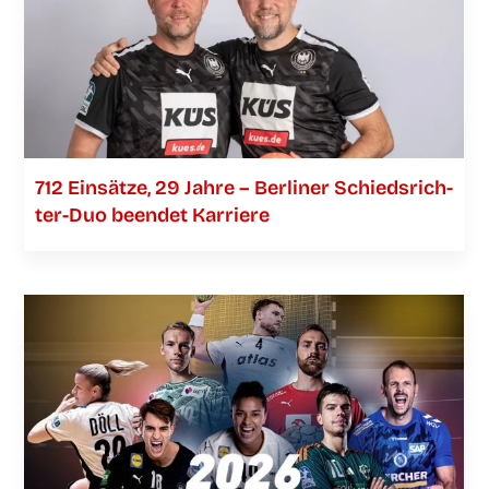
712 Ein­sät­ze, 29 Jah­re – Ber­li­ner Schieds­­­rich­­­
ter-Duo been­det Karriere