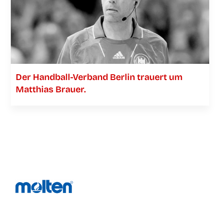
Der Han­­d­­­ball-Ver­­­­­band Ber­lin trau­ert um
Mat­thi­as Brauer.