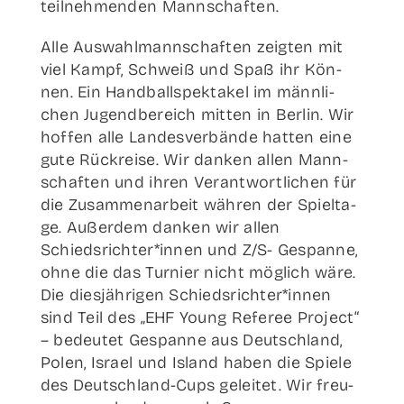
teil­neh­men­den Mannschaften.
Alle Aus­wahl­mann­schaf­ten zeig­ten mit
viel Kampf, Schweiß und Spaß ihr Kön­
nen. Ein Hand­ball­spek­ta­kel im männ­li­
chen Jugend­be­reich mit­ten in Ber­lin. Wir
hof­fen alle Lan­des­ver­bän­de hat­ten eine
gute Rück­rei­se. Wir dan­ken allen Mann­
schaf­ten und ihren Ver­ant­wort­li­chen für
die Zusam­men­ar­beit wäh­ren der Spiel­ta­
ge. Außer­dem dan­ken wir allen
Schiedsrichter*innen und Z/S- Gespan­ne,
ohne die das Tur­nier nicht mög­lich wäre.
Die dies­jäh­ri­gen Schiedsrichter*innen
sind Teil des „EHF Young Refe­ree Pro­ject“
– bedeu­tet Gespan­ne aus Deutsch­land,
Polen, Isra­el und Island haben die Spie­le
des Deut­sch­­land-Cups gelei­tet. Wir freu­