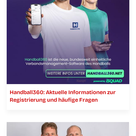
Handball360: Aktu­el­le Infor­ma­tio­nen zur
Regis­trie­rung und häu­fi­ge Fragen