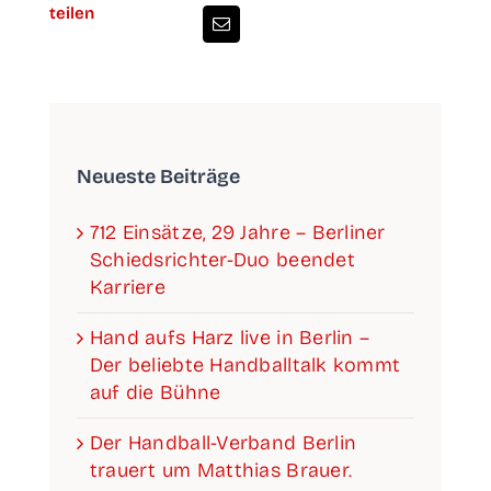
teilen
Neu­es­te Beiträge
712 Ein­sät­ze, 29 Jah­re – Ber­li­ner
Schieds­­­rich­­­ter-Duo been­det
Karriere
Hand aufs Harz live in Ber­lin –
Der belieb­te Hand­ball­talk kommt
auf die Bühne
Der Han­­d­­­ball-Ver­­­­­band Ber­lin
trau­ert um Mat­thi­as Brauer.