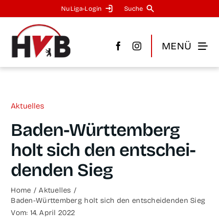
Zum
NuLi­­ga-Log­in
Suche
Inhalt
springen
MENÜ
Aktu­el­les
Baden-Wür­t­­te­m­­berg
holt sich den ent­schei­
den­den Sieg
Home
Aktu­el­les
Baden-Wür­t­­te­m­­berg holt sich den ent­schei­den­den Sieg
Vom: 14. April 2022