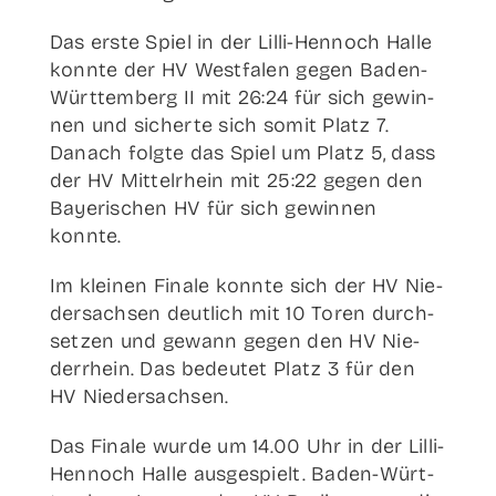
Das ers­te Spiel in der Lil­­li-Hen­­noch Hal­le
konn­te der HV West­fa­len gegen Baden-
Wür­t­­te­m­­berg II mit 26:24 für sich gewin­
nen und sicher­te sich somit Platz 7.
Danach folg­te das Spiel um Platz 5, dass
der HV Mit­tel­rhein mit 25:22 gegen den
Baye­ri­schen HV für sich gewin­nen
konnte.
Im klei­nen Fina­le konn­te sich der HV Nie­
der­sach­sen deut­lich mit 10 Toren durch­
set­zen und gewann gegen den HV Nie­
der­rhein. Das bedeu­tet Platz 3 für den
HV Niedersachsen.
Das Fina­le wur­de um 14.00 Uhr in der Lil­­li-
Hen­­noch Hal­le aus­ge­spielt. Baden-Wür­t­­