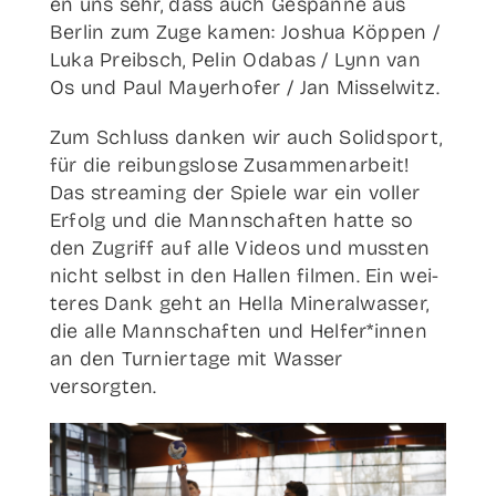
en uns sehr, dass auch Gespan­ne aus
Ber­lin zum Zuge kamen: Joshua Köp­pen /
Luka Preibsch, Pelin Oda­bas / Lynn van
Os und Paul May­er­ho­fer / Jan Misselwitz.
Zum Schluss dan­ken wir auch Solid­sport,
für die rei­bungs­lo­se Zusam­men­ar­beit!
Das strea­ming der Spie­le war ein vol­ler
Erfolg und die Mann­schaf­ten hat­te so
den Zugriff auf alle Vide­os und muss­ten
nicht selbst in den Hal­len fil­men. Ein wei­
te­res Dank geht an Hel­la Mine­ral­was­ser,
die alle Mann­schaf­ten und Helfer*innen
an den Tur­nier­ta­ge mit Was­ser
versorgten.