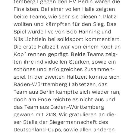
te­m­­berg I gegen den HV Ber­lin waren die
Fina­lis­ten. Bei einer vol­len Hal­le zeig­ten
bei­de Teams, wie sehr sie die­sen 1. Platz
woll­ten und kämpf­ten für den Sieg. Das
Spiel wur­de live von Bob Han­ning und
Nils Licht­lein bei solid­sport kom­men­tiert.
Die ers­te Halb­zeit war von einem Kopf an
Kopf ren­nen geprägt. Bei­de Teams zeig­
ten ihre indi­vi­du­el­len Stär­ken, sowie ein
schö­nes und erfolg­rei­ches Zusam­men­
spiel. In der zwei­ten Halb­zeit konn­te sich
Baden-Wür­t­­te­m­­berg I abset­zen, das
Team aus Ber­lin kämpf­te sich wie­der ran,
doch am Ende reich­te es nicht aus und
das Team aus Baden-Wür­t­­te­m­­berg
gewann mit 21:18. Wir gra­tu­lie­ren an die­
ser Stel­le der Sie­ger­mann­schaft des
Deut­sch­­land-Cups, sowie allen ande­ren