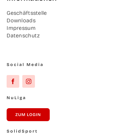
Geschäfts­stel­le
Down­loads
Impres­sum
Daten­schutz
Social Media
NuLi­ga
ZUM LOG­IN
Solid­Sport