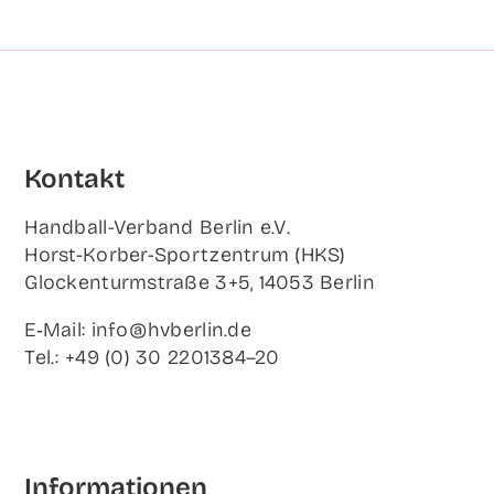
Kon­takt
Hand­ball-Ver­band Ber­lin e.V.
Horst-Korb­er-Sport­zen­trum (HKS)
Glo­cken­turm­stra­ße 3+5, 14053 Berlin
E‑Mail: info@hvberlin.de
Tel.: +49 (0) 30 2201384–20
Infor­ma­tio­nen