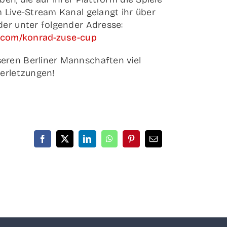
m Live-Stream Kanal gelangt ihr über
oder unter fol­gen­der Adres­se:
t.com/konrad-zuse-cup
ren Ber­li­ner Mann­schaf­ten viel
Verletzungen!