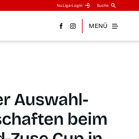
NuLi­­ga-Log­in
Suche
MENÜ
ner Aus­wahl­
chaf­ten beim
ad-Zuse Cup in