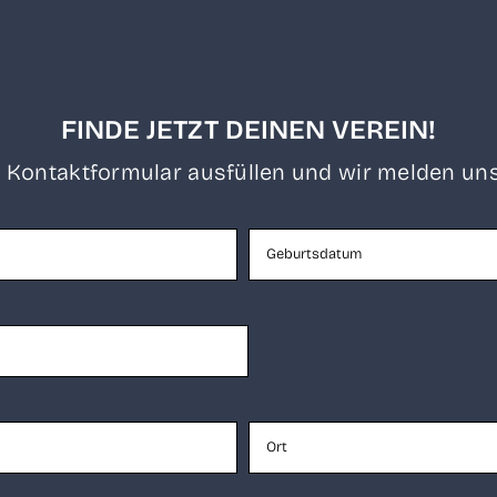
FINDE JETZT DEINEN VEREIN!
 Kon­takt­for­mu­lar aus­fül­len und wir mel­den uns