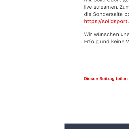
live strea­men. Zu
die Son­der­sei­te 
https://solidspor
Wir wün­schen unse­
Erfolg und kei­ne 
Die­sen Bei­trag teilen