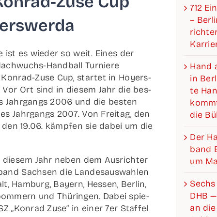
on­­rad-Zuse Cup
712 Ein
– Ber­l
erswerda
rich­­­
Karrie
 ist es wie­der so weit. Eines der
ach­­wuchs-Han­d­­ball Tur­nie­re
Hand a
Kon­­rad-Zuse Cup, star­tet in Hoyers­
in Ber­
 Vor Ort sind in die­sem Jahr die bes­
te Hand
es Jahr­gangs 2006 und die bes­ten
kommt
 des Jahr­gangs 2007. Von Frei­tag, den
die B
g, den 19.06. kämp­fen sie dabei um die
Der Han­­
.
band Be
in die­sem Jahr neben dem Aus­rich­ter
um Mat
­­­band Sach­sen die Lan­des­aus­wah­len
Sechs 
t, Ham­burg, Bay­ern, Hes­sen, Ber­lin,
DHB —
­­pom­­mern und Thü­rin­gen. Dabei spie­
an die 
Z „Kon­rad Zuse” in einer 7er Staf­fel