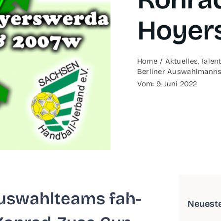
Hoyer
Home
Aktu­el­les
Talen­
Ber­li­ner Aus­wahl­man
Vom: 9. Juni 2022
us­wahl­teams fah­
Neu­es­t