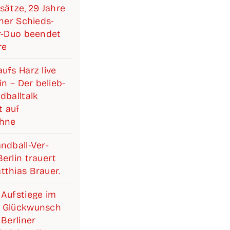
­sät­ze, 29 Jah­re
i­ner Schieds­­­
ter-Duo been­det
re
ufs Harz live
lin – Der belieb­
­ball­talk
 auf
ühne
d­­­ball-Ver­­­­­
r­lin trau­ert
­thi­as Brauer.
Auf­stie­ge im
 Glück­wunsch
Ber­li­ner