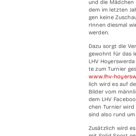
und die Mäd­chen 
dem im letz­ten Ja
gen kei­ne Zuschau
rIn­nen dies­mal wi
werden.
Dazu sorgt die Ver­
gewohnt für das lei
LHV Hoyers­wer­da 
te zum Tur­nier gesc
www.lhv-hoyersw
lich wird es auf d
Bil­der vom männ­l
dem LHV Face­book 
chen Tur­nier wird
sind also rund um 
Zusätz­lich wird es
mit Solid Sport geb