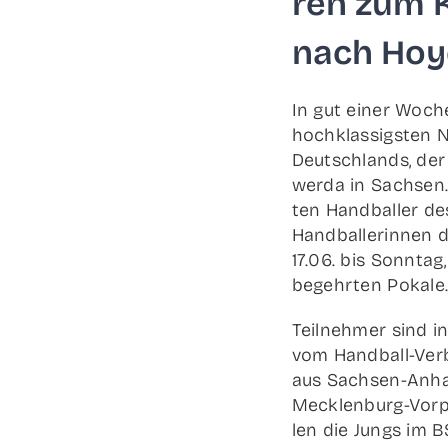
ren zum K
nach Hoy
In gut einer Woche
hoch­klas­sigs­ten N
Deutsch­lands, der 
wer­da in Sach­sen.
ten Hand­bal­ler d
Hand­bal­le­rin­nen
17.06. bis Sonn­ta
begehr­ten Pokale
Teil­neh­mer sind 
vom Han­d­­ball-Ver
aus Sach­­sen-Anhal
Meck­­len­­burg-Vor­
len die Jungs im BS