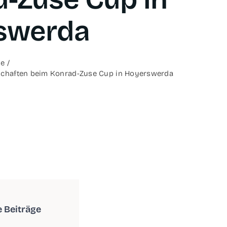
swerda
te
n­schaf­ten beim Kon­­rad-Zuse Cup in Hoyerswerda
e Beiträge