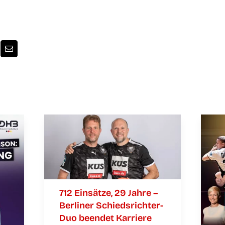
712 Ein­sät­ze, 29 Jah­re –
Ber­li­ner Schieds­­­rich­­­ter-
Duo been­det Karriere