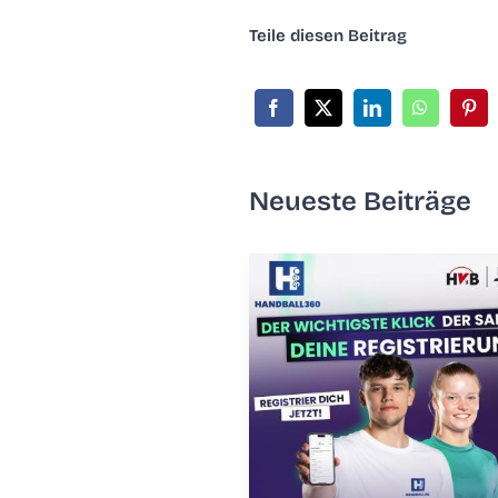
Tei­le die­sen Beitrag
Neu­es­te Beiträge