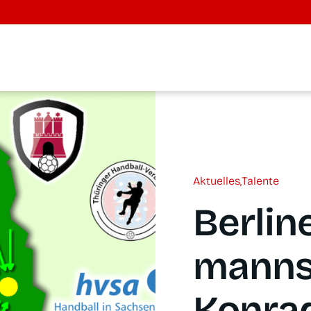
Aktu­el­les
,
Talen­te
Ber­li­
mann­s
Kon­­r