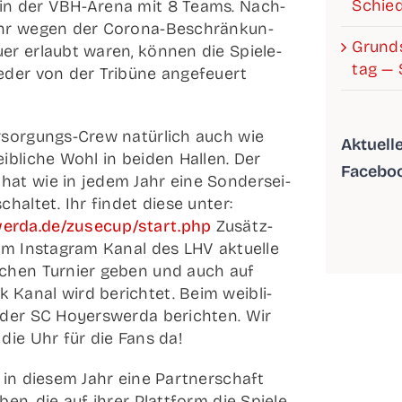
Schied
in der VBH-Are­­na mit 8 Teams. Nach­
hr wegen der Coro­­na-Beschrän­­kun­­
Grund­s
­er erlaubt waren, kön­nen die Spie­le­
tag — 
e­der von der Tri­bü­ne ange­feu­ert
­­sor­­gungs-Crew natür­lich auch wie
Aktu­el­
b­li­che Wohl in bei­den Hal­len. Der
Facebo
hat wie in jedem Jahr eine Son­der­sei­
hal­tet. Ihr fin­det die­se unter:
erda.de/zusecup/start.php
Zusätz­
em Insta­gram Kanal des LHV aktu­el­le
i­chen Tur­nier geben und auch auf
Kanal wird berich­tet. Beim weib­li­
 der SC Hoyers­wer­da berich­ten. Wir
die Uhr für die Fans da!
 in die­sem Jahr eine Part­ner­schaft
en, die auf ihrer Platt­form die Spie­le