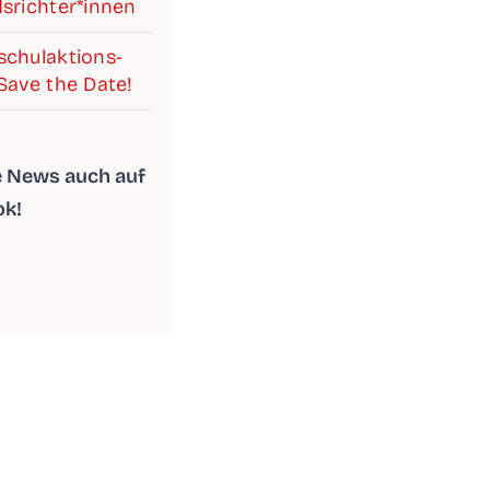
srichter*innen
chul­ak­ti­ons­
Save the Date!
le News auch auf
ok!