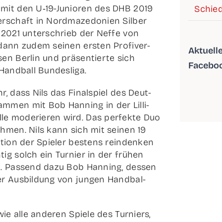
r mit den U‑19-Junio­­ren des DHB 2019
Schied
r­schaft in Nord­ma­ze­do­ni­en Sil­ber
r 2021 unter­schrieb der Nef­fe von
 dann zudem sei­nen ers­ten Pro­fi­ver­
Aktu­el­
en Ber­lin und prä­sen­tier­te sich
Facebo
 Hand­ball Bundesliga.
r, dass Nils das Final­spiel des Deut­
m­men mit Bob Han­ning in der Lil­­li-
­­le mode­rie­ren wird. Das per­fek­te Duo
h­men. Nils kann sich mit sei­nen 19
­ti­on der Spie­ler bes­tens reinden­ken
ig solch ein Tur­nier in der frü­hen
nn. Pas­send dazu Bob Han­ning, des­sen
er Aus­bil­dung von jun­gen Hand­bal­
wie alle ande­ren Spie­le des Tur­niers,