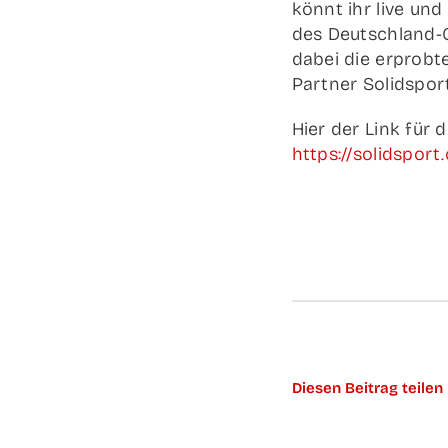
könnt ihr live und 
des Deut­sch­­lan
dabei die erprob­t
Part­ner Solidspor
Hier der Link für di
https://solidspor
Die­sen Bei­trag teilen