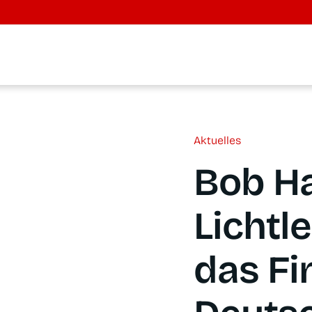
Aktu­el­les
Bob Ha
Licht­l
das Fi