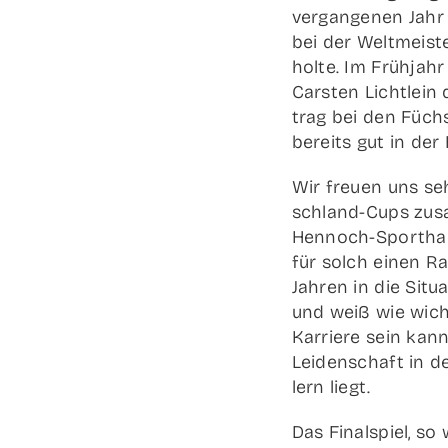
ver­gan­ge­nen Jah
bei der Welt­meis­te
hol­te. Im Früh­jah
Cars­ten Licht­lein
trag bei den Füch­s
bereits gut in der
Wir freu­en uns seh
sch­­land-Cups zusa
Hen­­noch-Spor­t­hal
für solch einen Ra
Jah­ren in die Situa
und weiß wie wich­t
Kar­rie­re sein ka
Lei­den­schaft in d
lern liegt.
Das Final­spiel, so 