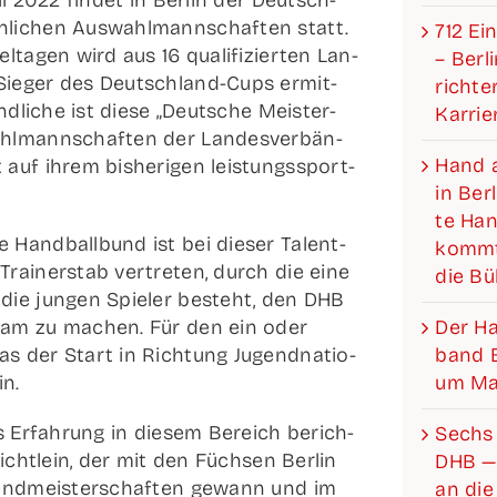
il 2022 fin­det in Ber­lin der Deutsch­
li­chen Aus­wahl­mann­schaf­ten statt.
712 Ein
l­ta­gen wird aus 16 qua­li­fi­zier­ten Lan­
– Ber­l
Sie­ger des Deut­sch­­land-Cups ermit­
rich­­­
nd­li­che ist die­se „Deut­sche Meis­ter­
Karrie
hl­mann­schaf­ten der Lan­des­ver­bän­
Hand a
auf ihrem bis­he­ri­gen leis­tungs­sport­
in Ber­
te Hand
Hand­ball­bund ist bei die­ser Talent­
kommt
rai­ner­stab ver­tre­ten, durch die eine
die B
 die jun­gen Spie­ler besteht, den DHB
Der Han­­
­sam zu machen. Für den ein oder
band Be
s der Start in Rich­tung Jugend­na­tio­
um Mat
in.
us Erfah­rung in die­sem Bereich berich­
Sechs 
icht­lein, der mit den Füch­sen Ber­lin
DHB —
gend­meis­ter­schaf­ten gewann und im
an die 