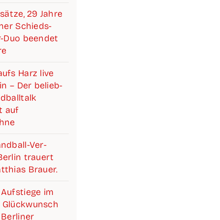
­sät­ze, 29 Jah­re
i­ner Schieds­­­
ter-Duo been­det
re
ufs Harz live
lin – Der belieb­
­ball­talk
 auf
ühne
d­­­ball-Ver­­­­­
r­lin trau­ert
­thi­as Brauer.
Auf­stie­ge im
 Glück­wunsch
Ber­li­ner