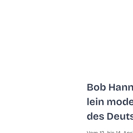
Bob Han­n
lein mode­
des Deut