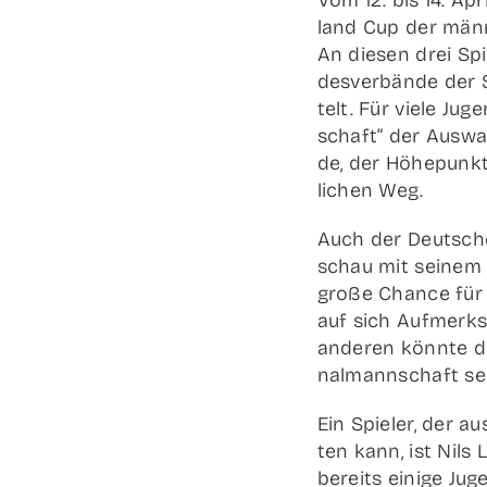
Vom 12. bis 14. Apr
land Cup der männ­
An die­sen drei Spie
des­ver­bän­de der 
telt. Für vie­le Juge
schaft“ der Aus­wa
de, der Höhe­punkt 
li­chen Weg.
Auch der Deut­sche 
schau mit sei­nem T
gro­ße Chan­ce für
auf sich Auf­merk
ande­ren könn­te da
nal­mann­schaft se
Ein Spie­ler, der a
ten kann, ist Nils L
bereits eini­ge Ju