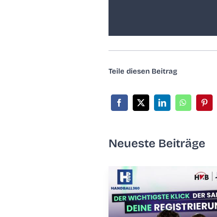
Tei­le die­sen Beitrag
Neu­es­te Beiträge