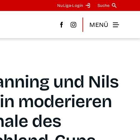
NuLi­­ga-Log­in
Suche
MENÜ
n­ning und Nils
ein mode­rie­ren
na­le des