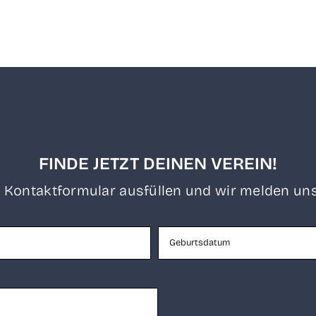
FINDE JETZT DEINEN VEREIN!
 Kon­takt­for­mu­lar aus­fül­len und wir mel­den uns