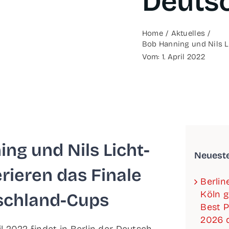
Deuts
Home
Aktu­el­les
Bob Han­ning und Nils L
Vom: 1. April 2022
ing und Nils Licht­
Neu­es­t
rie­ren das Fina­le
Ber­li
Köln g
schland-Cups
Best P
2026 d