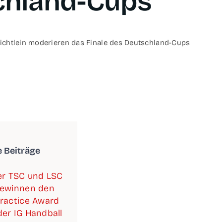
chland-Cups
icht­lein mode­rie­ren das Fina­le des Deutschland-Cups
e Beiträge
­ner TSC und LSC
ewin­nen den
rac­ti­ce Award
er IG Handball