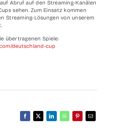
auf Abruf auf den Stre­a­­ming-Kanä­­len
d-Cups sehen. Zum Ein­satz kom­men
en Stre­a­­ming-Lösun­­gen von unse­rem
t.
e über­tra­ge­nen Spie­le:
t.com/deutschland-cup