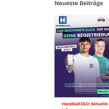
Neu­es­te Beiträge
Handball360: Aktu­el­le