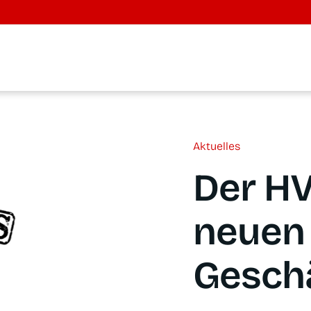
Aktu­el­les
Der HV
neu­en
Geschä