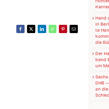
rich­­­
Karrie
Hand a
in Ber­
te Hand
kommt
die B
Der Han­­
band Be
um Mat
Sechs 
DHB —
an die 
Schied