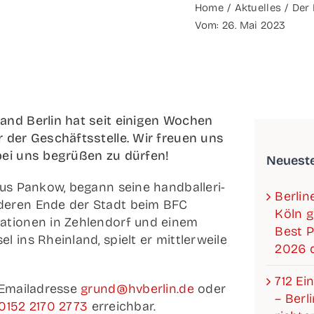
Home
Aktu­el­les
Der 
Vom: 26. Mai 2023
­­band Ber­lin hat seit eini­gen Wochen
r der Geschäfts­stel­le. Wir freu­en uns
bei uns begrü­ßen zu dürfen!
Neu­es­t
aus Pan­kow, begann sei­ne hand­bal­le­ri­
Ber­li
de­ren Ende der Stadt beim BFC
Köln g
a­tio­nen in Zehlen­dorf und einem
Best P
el ins Rhein­land, spielt er mitt­ler­wei­le
2026 d
712 Ein
Email­adres­se
grund@hvberlin.de
oder
– Ber­l
0152 2170 2773
erreichbar.