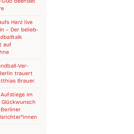
ter-Duo been­det
re
ufs Harz live
lin – Der belieb­
­ball­talk
 auf
ühne
d­­­ball-Ver­­­­­
r­lin trau­ert
­thi­as Brauer.
Auf­stie­ge im
 Glück­wunsch
Ber­li­ner
srichter*innen