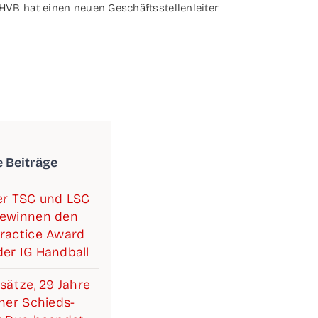
HVB hat einen neu­en Geschäftsstellenleiter
e Beiträge
­ner TSC und LSC
ewin­nen den
rac­ti­ce Award
er IG Handball
­sät­ze, 29 Jah­re
i­ner Schieds­­­