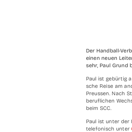
Der Han­d­­ball-Ver­
einen neu­en Lei­te
sehr, Paul Grund 
Paul ist gebür­tig 
sche Rei­se am an
Preus­sen. Nach St
beruf­li­chen Wech­s
beim SCC.
Paul ist unter der 
tele­fo­nisch unter