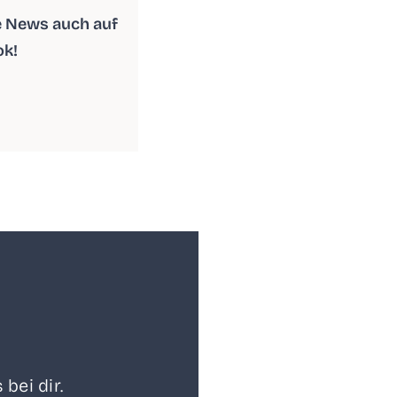
le News auch auf
ok!
 bei dir.