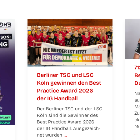
71
Ber­li­ner TSC und LSC
Be
Köln gewin­nen den Best
Du
Prac­ti­ce Award 2026
Na
der IG Handball
au
Ma
Der Ber­li­ner TSC und der LSC
Zu
Köln sind die Gewin­ner des
ck
Best Prac­ti­ce Award 2026
re
der IG Hand­ball. Aus­ge­zeich­
…
net wur­den
…