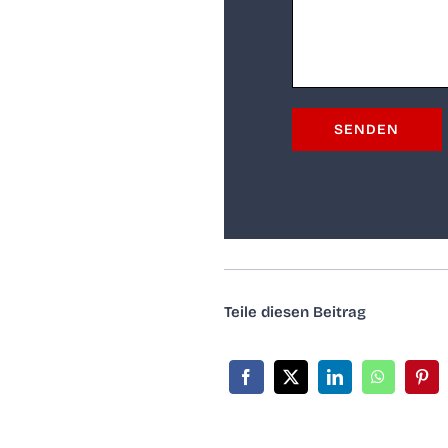
Tei­le die­sen Beitrag