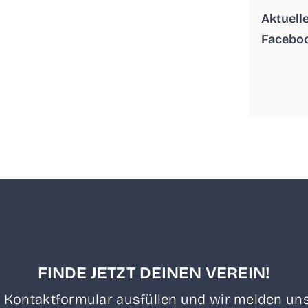
Aktu­el­
Facebo
FINDE JETZT DEINEN VEREIN!
 Kon­takt­for­mu­lar aus­fül­len und wir mel­den uns