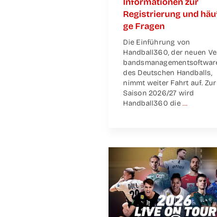
Infor­ma­tio­nen zur
Regis­trie­rung und häu­
ge Fragen
Die Ein­füh­rung von
Handball360, der neu­en Ve
bands­ma­nage­m­ent­soft­war
des Deut­schen Hand­balls,
nimmt wei­ter Fahrt auf. Zur
Sai­son 2026/27 wird
Handball360 die
…