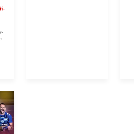
fi­
r­
e