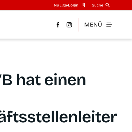
NuLi­­ga-Log­in
Suche
MENÜ
B hat einen
ftsstellenleiter