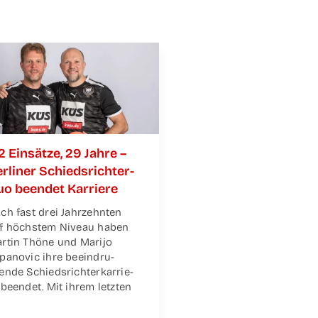
2 Ein­sät­ze, 29 Jah­re –
r­li­ner Schieds­­­rich­­­ter-
o been­det Karriere
ch fast drei Jahr­zehn­ten
f höchs­tem Niveau haben
r­tin Thö­ne und Mari­jo
pa­no­vic ihre beein­dru­
en­de Schieds­rich­ter­kar­rie­
 been­det. Mit ihrem letz­ten