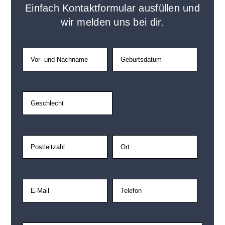
Ein­fach Kon­takt­for­mu­lar aus­fül­len und
wir mel­den uns bei dir.