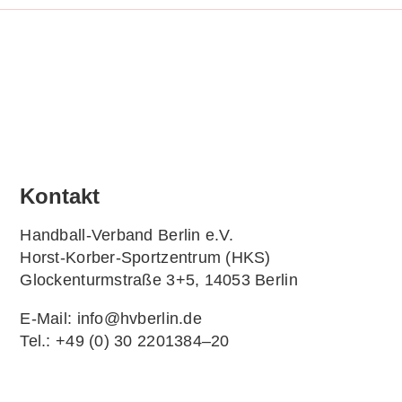
Kon­takt
Hand­ball-Ver­band Ber­lin e.V.
Horst-Korb­er-Sport­zen­trum (HKS)
Glo­cken­turm­stra­ße 3+5, 14053 Berlin
E‑Mail: info@hvberlin.de
Tel.: +49 (0) 30 2201384–20