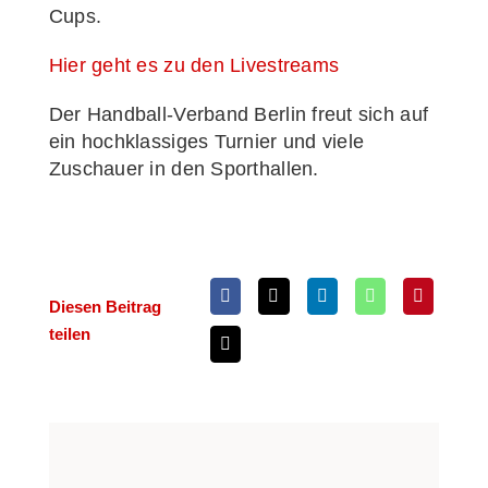
Cups.
Hier geht es zu den Livestreams
Der Han­d­­ball-Ver­­­band Ber­lin freut sich auf
ein hoch­klas­si­ges Tur­nier und vie­le
Zuschau­er in den Sporthallen.
Die­sen Bei­trag
teilen