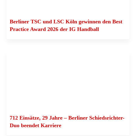
Ber­li­ner TSC und LSC Köln gewin­nen den Best
Prac­ti­ce Award 2026 der IG Handball
712 Ein­sät­ze, 29 Jah­re – Ber­li­ner Schieds­­­rich­­­ter-
Duo been­det Karriere