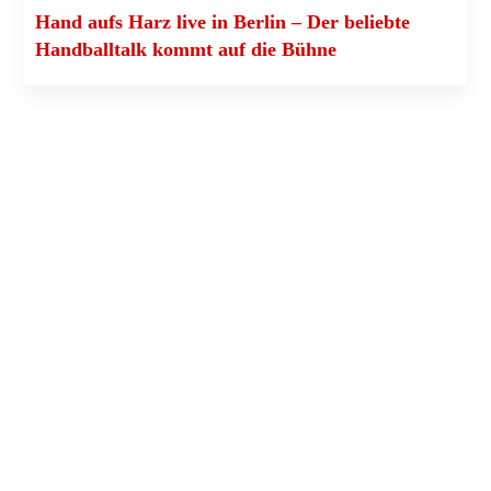
Hand aufs Harz live in Ber­lin – Der belieb­te
Hand­ball­talk kommt auf die Bühne