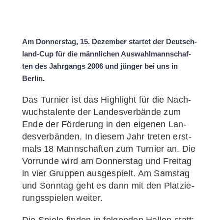
Am Don­ners­tag, 15. Dezem­ber star­tet der Deut­sch­­
land-Cup für die männ­li­chen Aus­wahl­mann­schaf­
ten des Jahr­gangs 2006 und jün­ger bei uns in
Berlin.
Das Tur­nier ist das High­light für die Nach­
wuchs­ta­len­te der Lan­des­ver­bän­de zum
Ende der För­de­rung in den eige­nen Lan­
des­ver­bän­den. In die­sem Jahr tre­ten erst­
mals 18 Mann­schaf­ten zum Tur­nier an. Die
Vor­run­de wird am Don­ners­tag und Frei­tag
in vier Grup­pen aus­ge­spielt. Am Sams­tag
und Sonn­tag geht es dann mit den Plat­zie­
rungs­spie­len weiter.