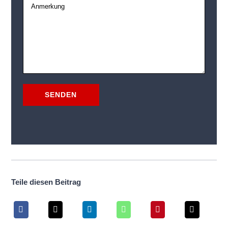
Tei­le die­sen Beitrag