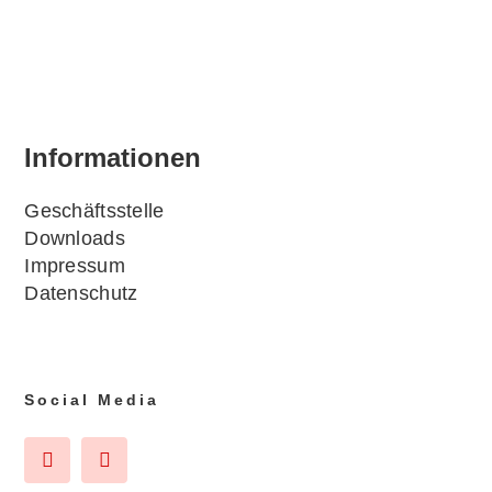
Infor­ma­tio­nen
Geschäfts­stel­le
Down­loads
Impres­sum
Daten­schutz
Social Media