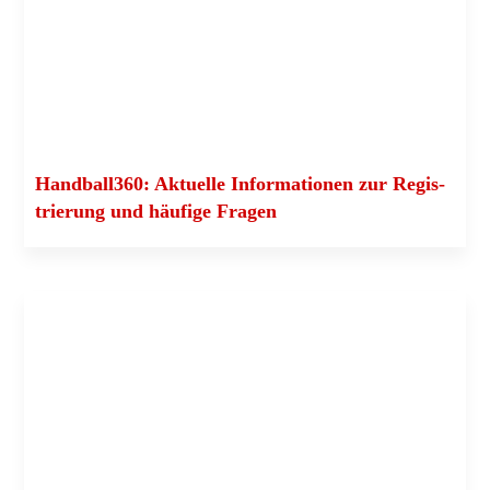
Handball360: Aktu­el­le Infor­ma­tio­nen zur Regis­
trie­rung und häu­fi­ge Fragen