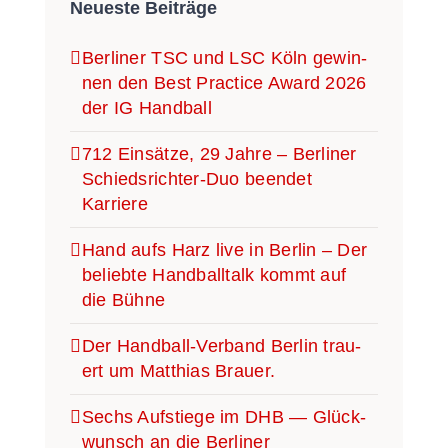
Neu­es­te Beiträge
Ber­li­ner TSC und LSC Köln gewin­
nen den Best Prac­ti­ce Award 2026
der IG Handball
712 Ein­sät­ze, 29 Jah­re – Ber­li­ner
Schieds­­­rich­­­ter-Duo been­det
Karriere
Hand aufs Harz live in Ber­lin – Der
belieb­te Hand­ball­talk kommt auf
die Bühne
Der Han­­d­­­ball-Ver­­­­­band Ber­lin trau­
ert um Mat­thi­as Brauer.
Sechs Auf­stie­ge im DHB — Glück­
wunsch an die Ber­li­ner