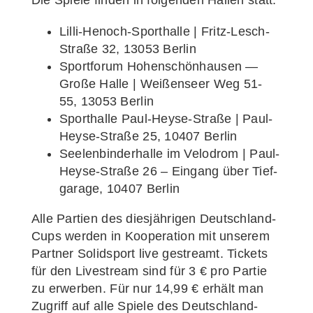
Die Spie­le fin­den in fol­gen­den Hal­len statt:
Lil­­li-Henoch-Spor­t­hal­­le | Fritz-Lesch-
Stra­­ße 32, 13053 Berlin
Sport­fo­rum Hohen­schön­hau­sen —
Gro­ße Hal­le | Wei­ßen­seer Weg 51-
55, 13053 Berlin
Sport­hal­le Paul-Heyse-Stra­­ße | Paul-
Heyse-Stra­­ße 25, 10407 Berlin
See­len­bin­der­hal­le im Velo­drom | Paul-
Heyse-Stra­­ße 26 – Ein­gang über Tief­
ga­ra­ge, 10407 Berlin
Alle Par­tien des dies­jäh­ri­gen Deut­sch­­land-
Cups wer­den in Koope­ra­ti­on mit unse­rem
Part­ner Solid­sport live gestreamt.
Tickets
für den Live­stream sind für 3 € pro Par­tie
zu erwer­ben. Für nur 14,99 € erhält man
Zugriff auf alle Spie­le des Deutschland-