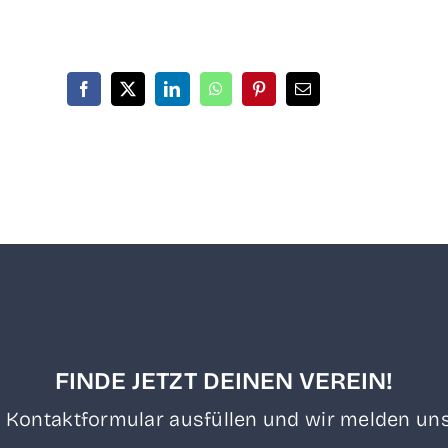
FINDE JETZT DEINEN VEREIN!
 Kon­takt­for­mu­lar aus­fül­len und wir mel­den uns