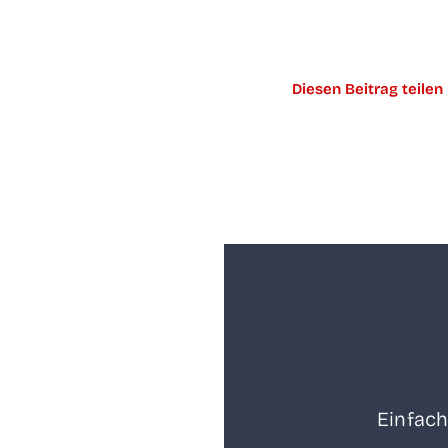
Die­sen Bei­trag teilen
Ein­fach