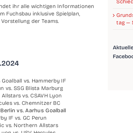
Schied
n­det ihr alle wich­ti­gen Infor­ma­tio­nen
 Fuchs­bau inklu­si­ve Spiel­plan,
Grund­s
 Vor­stel­lung der Teams.
tag — 
Aktu­el­
Facebo
3.2024
Goal­ball vs. Ham­mer­by IF
n vs. SSG Blis­ta Marburg
rn All­stars vs. CSAVH Lyon
cu­les vs. Chem­nit­zer BC
Ber­lin vs. Aar­hus Goalball
­by IF vs. GC Perun
ic vs. Nor­t­hern Allstars
Lyon vs. USV Hercules