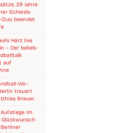
­sät­ze, 29 Jah­re
i­ner Schieds­­­
ter-Duo been­det
re
ufs Harz live
lin – Der belieb­
­ball­talk
 auf
ühne
d­­­ball-Ver­­­­­
r­lin trau­ert
­thi­as Brauer.
Auf­stie­ge im
 Glück­wunsch
Ber­li­ner