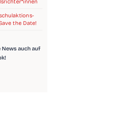
srichter*innen
chul­ak­ti­ons­
Save the Date!
le News auch auf
ok!