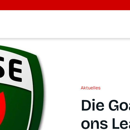
Aktu­el­les
Die Goa
ons L