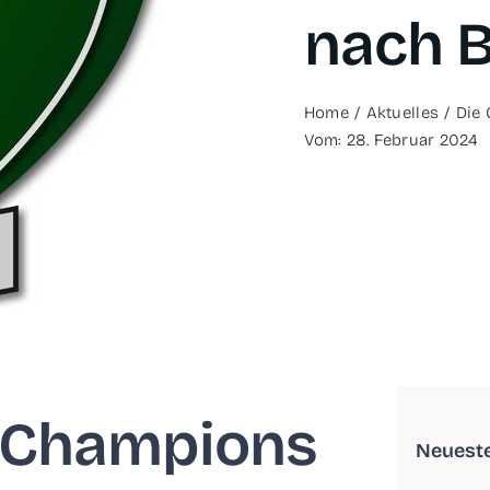
nach B
Home
Aktu­el­les
Die 
Vom: 28. Febru­ar 2024
Cham­pi­ons
Neu­es­t