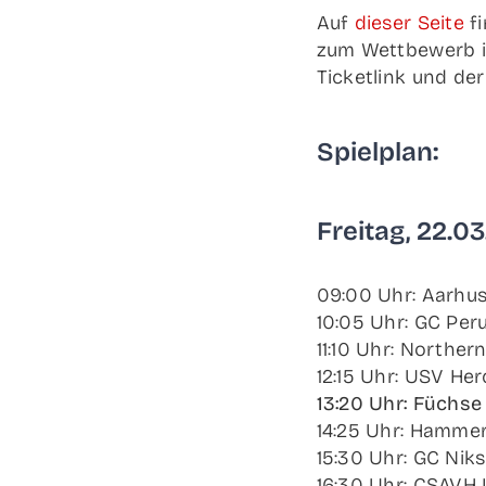
Auf
die­ser Sei­te
fi
zum Wett­be­werb im
Ticket­link und der
Spiel­plan:
Frei­tag, 22.0
09:00 Uhr: Aar­hus 
10:05 Uhr: GC Peru
11:10 Uhr: Nor­t­he
12:15 Uhr: USV Her­
13:20 Uhr: Füch­se 
14:25 Uhr: Ham­mer
15:30 Uhr: GC Nik­s
16:30 Uhr: CSAVH 