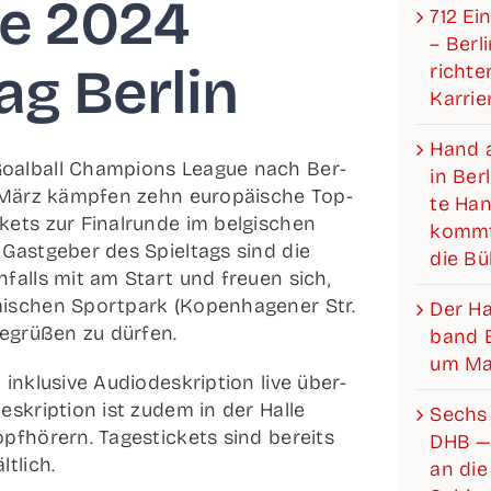
e 2024
712 Ein
– Ber­l
tag Berlin
rich­­­
Karrie
Hand a
al­ball Cham­pi­ons League nach Ber­
in Ber­
 März kämp­fen zehn euro­päi­sche Top-
te Hand
ts zur Final­run­de im bel­gi­schen
kommt
s Gast­ge­ber des Spiel­tags sind die
die B
n­falls mit am Start und freu­en sich,
i­schen Sport­park (Kopen­ha­ge­ner Str.
Der Han­­
begrü­ßen zu dürfen.
band Be
um Mat
 inklu­si­ve Audio­deskrip­ti­on live über­
eskrip­ti­on ist zudem in der Hal­le
Sechs 
pf­hö­rern. Tages­ti­ckets sind bereits
DHB —
ltlich.
an die 