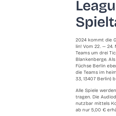
Leagu
Spiel­
2024 kommt die Go
lin! Vom 22. — 24.
Teams um drei Ticke
Blan­ken­ber­ge. Al
Füch­se Ber­lin ebe
die Teams im hei­m
33, 13407 Ber­lin) 
Alle Spie­le wer­den
tra­gen. Die Audio­d
nutz­bar mit­tels Ko
ab nur 5,00 € erhä