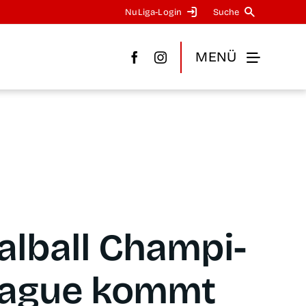
NuLi­­ga-Log­in
Suche
MENÜ
l­ball Cham­pi­
eague kommt