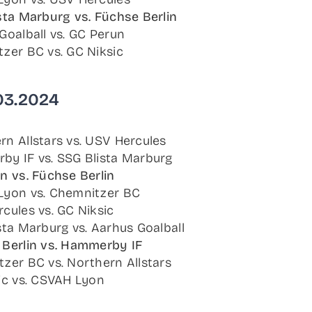
­ta Mar­burg vs. Füch­se Berlin
Goal­ball vs. GC Perun
t­zer BC vs. GC Niksic
.03.2024
rn All­stars vs. USV Hercules
­by IF vs. SSG Blis­ta Marburg
n vs. Füch­se Berlin
Lyon vs. Chem­nit­zer BC
cu­les vs. GC Niksic
­ta Mar­burg vs. Aar­hus Goalball
Ber­lin vs. Ham­mer­by IF
­zer BC vs. Nor­t­hern Allstars
sic vs. CSVAH Lyon