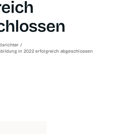
reich
chlossen
s­rich­ter
us­bil­dung in 2022 erfolg­reich abgeschlossen