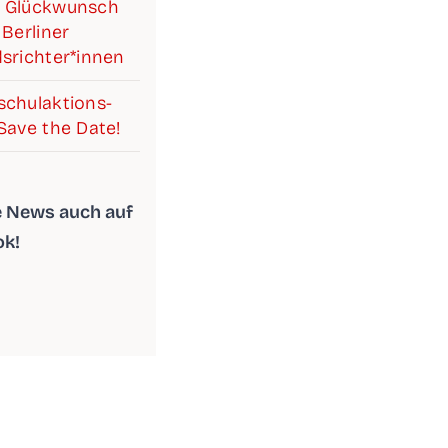
 Glück­wunsch
Ber­li­ner
srichter*innen
chul­ak­ti­ons­
Save the Date!
le News auch auf
ok!