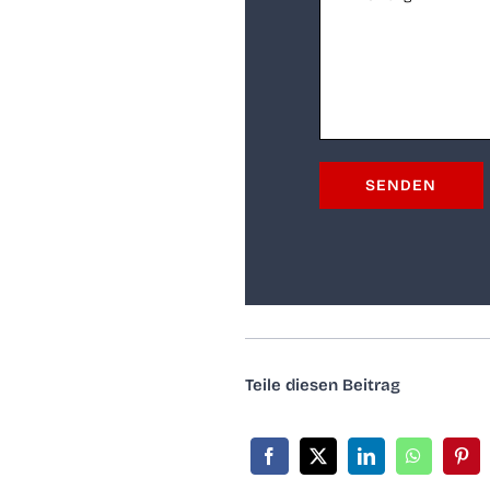
Tei­le die­sen Beitrag