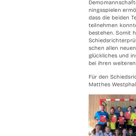
Demo­mann­schaf­te
nings­spie­len ermö
dass die bei­den Te
teil­neh­men konn­
bestehen. Somit hä
Schieds­rich­ter­pr
schen allen neu­en
glück­li­ches und in
bei ihren wei­te­re
Für den Schiedsr
Matthes Westpha