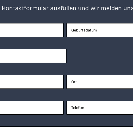
 Kon­takt­for­mu­lar aus­fül­len und wir mel­den uns