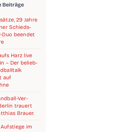
e Beiträge
­sät­ze, 29 Jah­re
i­ner Schieds­­­
ter-Duo been­det
re
ufs Harz live
lin – Der belieb­
­ball­talk
 auf
ühne
d­­­ball-Ver­­­­­
r­lin trau­ert
­thi­as Brauer.
Auf­stie­ge im