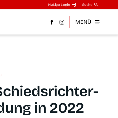
NuLi­­ga-Log­in
Suche
MENÜ
er
Schieds­rich­ter­
l­dung in 2022