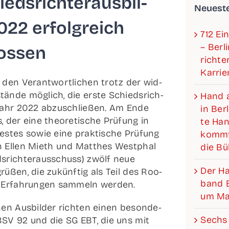
eds­rich­ter­aus­bil­
Neu­es­t
022 erfolg­reich
712 Ein
– Ber­l
ossen
rich­­­
Karrie
den Ver­ant­wort­li­chen trotz der wid­
än­­de mög­lich, die ers­te Schieds­rich­
Hand a
m Jahr 2022 abzu­schlie­ßen. Am Ende
in Ber­
, der eine theo­re­ti­sche Prü­fung in
te Hand
s­tes sowie eine prak­ti­sche Prü­fung
kommt
en Ellen Mieth und Matthes West­phal
die B
­rich­­ter­aus­­schuss) zwölf neue
Der Han­­
rü­ßen, die zukünf­tig als Teil des Roo­
band Be
re Erfah­run­gen sam­meln werden.
um Mat
chen Aus­bil­der rich­ten einen beson­de­
Sechs 
SV 92 und die SG EBT, die uns mit