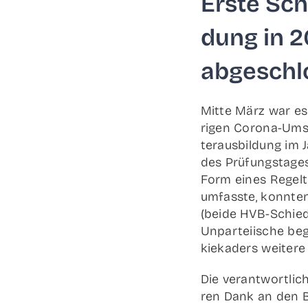
Ers­te Schi
dung in 2
abgeschl
Mit­te März war es 
ri­gen Coro­­na-Umst
ter­aus­bil­dung i
des Prü­fungs­ta­ges
Form eines Regel­te
umfass­te, konn­t
(bei­de HVB-Schieds­
Unpar­tei­ische beg
kie­ka­ders wei­te­
Die ver­ant­wort­li­
ren Dank an den B