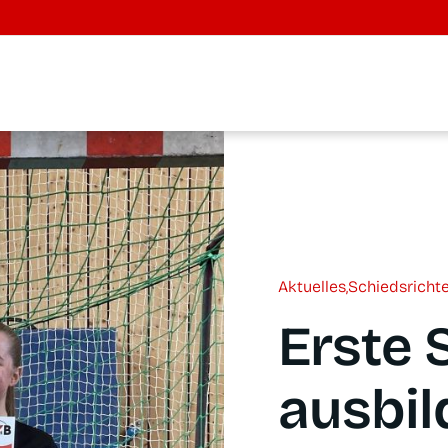
Aktu­el­les
,
Schieds­rich­t
Ers­te 
aus­bi