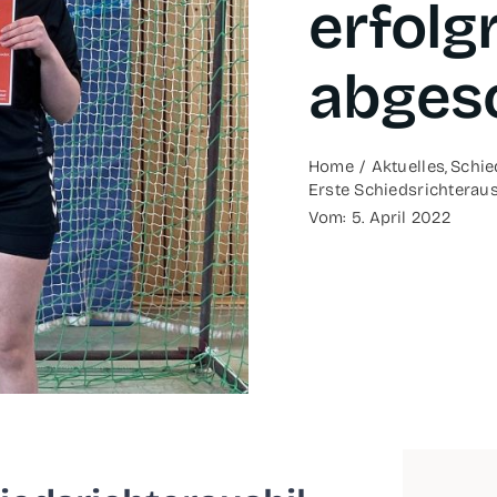
erfolg­
abges
Home
Aktu­el­les
Schied
Ers­te Schieds­rich­ter­a
Vom: 5. April 2022