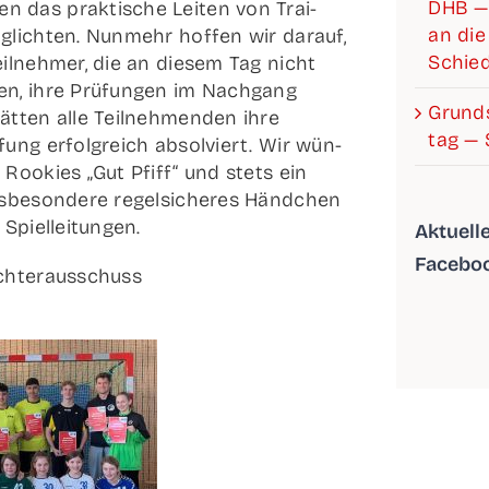
DHB —
n das prak­ti­sche Lei­ten von Trai­
an die 
g­lich­ten. Nun­mehr hof­fen wir dar­auf,
Schied
il­neh­mer, die an die­sem Tag nicht
ten, ihre Prü­fun­gen im Nach­gang
Grund­s
t­ten alle Teil­neh­men­den ihre
tag — 
ü­fung erfolg­reich absol­viert. Wir wün­
 Roo­kies „Gut Pfiff“ und stets ein
s­be­son­de­re regel­si­che­res Händ­chen
n Spielleitungen.
Aktu­el­
Facebo
ichterausschuss
l