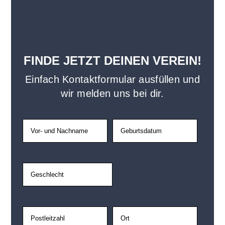
FINDE JETZT DEINEN VEREIN!
Ein­fach Kon­takt­for­mu­lar aus­fül­len und
wir mel­den uns bei dir.