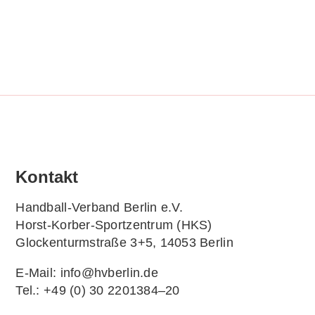
Kon­takt
Hand­ball-Ver­band Ber­lin e.V.
Horst-Korb­er-Sport­zen­trum (HKS)
Glo­cken­turm­stra­ße 3+5, 14053 Berlin
E‑Mail: info@hvberlin.de
Tel.: +49 (0) 30 2201384–20