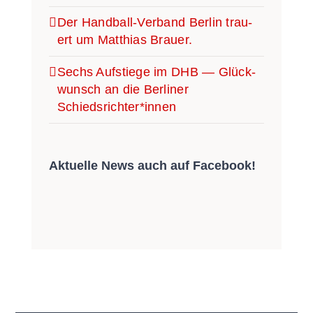
Der Han­­d­­­ball-Ver­­­­­band Ber­lin trau­
ert um Mat­thi­as Brauer.
Sechs Auf­stie­ge im DHB — Glück­
wunsch an die Ber­li­ner
Schiedsrichter*innen
Aktu­el­le News auch auf Facebook!