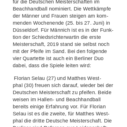
für die Deut­schen Meis­ter­schaf­ten im
Beach­hand­ball nomi­niert. Die Wett­kämp­fe
der Män­ner und Frau­en stei­gen am kom­
men­den Wochen­en­de (25. bis 27. Juni) in
Düs­sel­dorf. Für Män­nich ist es in der Funk­
ti­on der Schieds­rich­ter­war­tin die ers­te
Meis­ter­schaft, 2019 stand sie selbst noch
mit der Pfei­fe im Sand. Bei den fol­gen­de
vier Quar­tet­te ist auch ein Ber­li­ner Duo
dabei, dass die Spie­le lei­ten wird:
Flo­ri­an Sel­au
(27)
und
Matthes West­
phal
(30) freu­en sich dar­auf, wie­der bei der
Deut­schen Meis­ter­schaft zu pfei­fen. Bei­de
wei­sen im Hal­­len- und Beach­hand­ball
bereits eini­ge Erfah­rung vor. Für Flo­ri­an
Sel­au ist es die zwei­te, für Matthes West­
phal die drit­te Deut­sche Meis­ter­schaft. Die