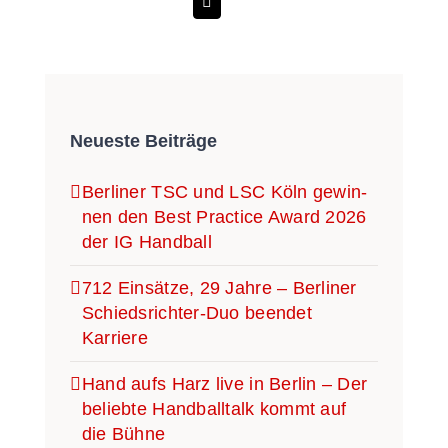
Neu­es­te Beiträge
Ber­li­ner TSC und LSC Köln gewin­
nen den Best Prac­ti­ce Award 2026
der IG Handball
712 Ein­sät­ze, 29 Jah­re – Ber­li­ner
Schieds­­­rich­­­ter-Duo been­det
Karriere
Hand aufs Harz live in Ber­lin – Der
belieb­te Hand­ball­talk kommt auf
die Bühne