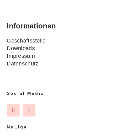
Infor­ma­tio­nen
Geschäfts­stel­le
Down­loads
Impres­sum
Daten­schutz
Social Media
NuLi­ga