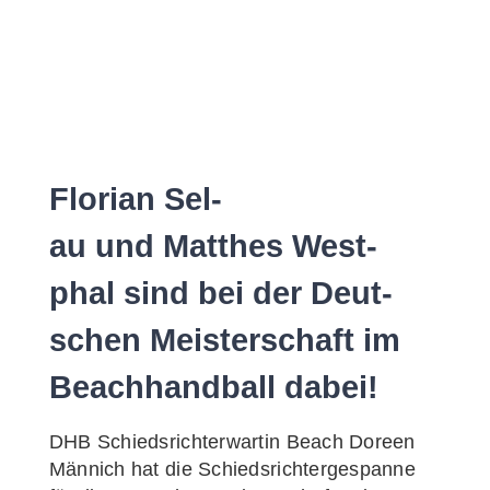
Flo­ri­an Sel­
au und Matthes West­
phal sind bei der Deut­
schen Meis­ter­schaft im
Beach­hand­ball dabei!
DHB Schieds­rich­ter­war­tin Beach Doreen
Män­nich hat die Schieds­rich­ter­ge­span­ne