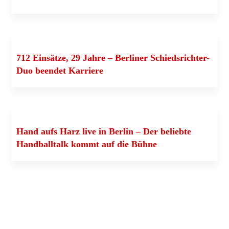
712 Ein­sät­ze, 29 Jah­re – Ber­li­ner Schieds­­­rich­­­ter-
Duo been­det Karriere
Hand aufs Harz live in Ber­lin – Der belieb­te
Hand­ball­talk kommt auf die Bühne