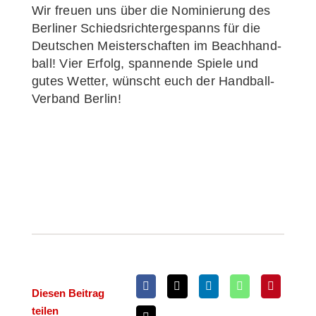
Wir freu­en uns über die Nomi­nie­rung des
Ber­li­ner Schieds­rich­ter­ge­spanns für die
Deut­schen Meis­ter­schaf­ten im Beach­hand­
ball! Vier Erfolg, span­nen­de Spie­le und
gutes Wet­ter, wünscht euch der Han­d­­ball-
Ver­­­band Berlin!
Die­sen Bei­trag
teilen