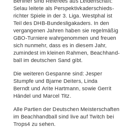
Ber­li­ner sind Refe­rees aus Lei­den­schaft:
Sel­au lei­te­te als Per­spek­tiv­ka­der­schieds­
rich­ter Spie­le in der 3. Liga. West­phal ist
Teil des DHB-Bun­­des­­li­­ga­ka­­ders. In den
ver­gan­ge­nen Jah­ren haben sie regel­mä­ßig
GBO-Tur­­nie­­re wahr­ge­nom­men und freu­en
sich nun­mehr, dass es in die­sem Jahr,
zumin­dest im klei­nen Rah­men, Beach­hand­
ball im deut­schen Sand gibt.
Die wei­te­ren Gespan­ne sind: Jes­per
Stump­fe und Bjar­ne Dei­ters, Lin­da
Berndt und Ari­te Hart­mann, sowie Ger­rit
Hän­del und Mar­cel Titz.
Alle Par­tien der Deut­schen Meis­ter­schaf­ten
im Beach­hand­ball sind live auf
Twitch bei
Trops4
zu sehen.