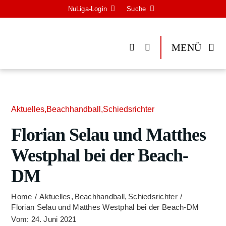
Zum
NuLi­­ga-Log­in
Suche
Inhalt
springen
MENÜ
Aktu­el­les
,
Beach­hand­ball
,
Schieds­rich­ter
Flo­ri­an Sel­au und Matthes
West­phal bei der Beach-
DM
Home
Aktu­el­les
Beach­hand­ball
Schieds­rich­ter
Flo­ri­an Sel­au und Matthes West­phal bei der Beach-DM
Vom: 24. Juni 2021