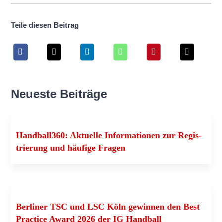
Tei­le die­sen Beitrag
Neu­es­te Beiträge
Handball360: Aktu­el­le Infor­ma­tio­nen zur Regis­
trie­rung und häu­fi­ge Fragen
Ber­li­ner TSC und LSC Köln gewin­nen den Best
Prac­ti­ce Award 2026 der IG Handball