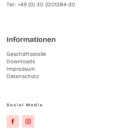
Tel.: +49 (0) 30 2201384–20
Infor­ma­tio­nen
Geschäfts­stel­le
Down­loads
Impres­sum
Daten­schutz
Social Media