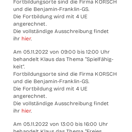
Fort­bil­dungs­or­te sind die Fir­ma KORSCH
und die Benjamin-Franklin-GS.
Die Fort­bil­dung wird mit 4 UE
angerechnet.
Die voll­stän­di­ge Aus­schrei­bung fin­det
ihr
hier
.
Am 05.11.2022 von 09:00 bis 12:00 Uhr
behan­delt Klaus das The­ma “Spiel­fä­hig­
keit”.
Fort­bil­dungs­or­te sind die Fir­ma KORSCH
und die Benjamin-Franklin-GS.
Die Fort­bil­dung wird mit 4 UE
angerechnet.
Die voll­stän­di­ge Aus­schrei­bung fin­det
ihr
hier
.
Am 05.11.2022 von 13:00 bis 16:00 Uhr
behan­delt Klaus das The­ma “Frei­es