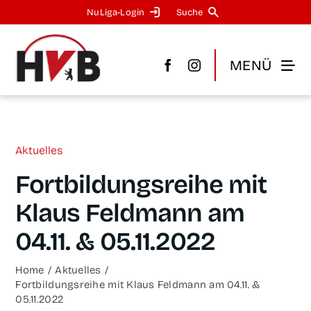
Zum
NuLi­­ga-Log­in
Suche
Inhalt
springen
MENÜ
Aktu­el­les
Fort­bil­dungs­rei­he mit
Klaus Feld­mann am
04.11. & 05.11.2022
Home
Aktu­el­les
Fort­bil­dungs­rei­he mit Klaus Feld­mann am 04.11. &
05.11.2022