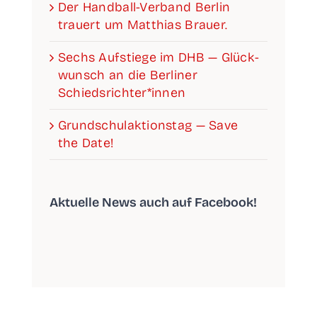
Der Han­­d­­­ball-Ver­­­­­band Ber­lin
trau­ert um Mat­thi­as Brauer.
Sechs Auf­stie­ge im DHB — Glück­
wunsch an die Ber­li­ner
Schiedsrichter*innen
Grund­schul­ak­ti­ons­tag — Save
the Date!
Aktu­el­le News auch auf Facebook!