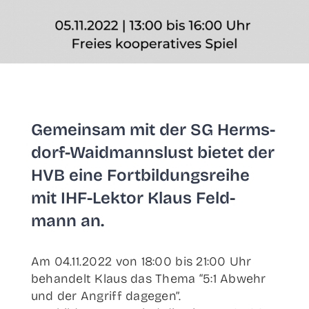
Gemein­sam mit der SG Herm­s­­
dorf-Wai­d­­manns­lust bie­tet der
HVB eine Fort­bil­dungs­rei­he
mit IHF-Lek­­tor Klaus Feld­
mann an.
Am 04.11.2022 von 18:00 bis 21:00 Uhr
behan­delt Klaus das The­ma “5:1 Abwehr
und der Angriff dagegen”.