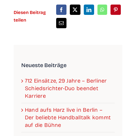
Die­sen Bei­trag
teilen
Neu­es­te Beiträge
712 Ein­sät­ze, 29 Jah­re – Ber­li­ner
Schieds­­­rich­­­ter-Duo been­det
Karriere
Hand aufs Harz live in Ber­lin –
Der belieb­te Hand­ball­talk kommt
auf die Bühne