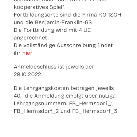
koope­ra­ti­ves Spiel”.
Fort­bil­dungs­or­te sind die Fir­ma KORSCH
und die Benjamin-Franklin-GS.
Die Fort­bil­dung wird mit 4 UE
angerechnet.
Die voll­stän­di­ge Aus­schrei­bung fin­det
ihr
hier
Anmel­de­schluss ist jeweils der
28.10.2022.
Die Lehr­gangs­kos­ten betra­gen jeweils
40,-, die Anmel­dung erfolgt über nuLiga.
Lehr­gangs­num­mern: FB_Hermsdorf_1,
FB_Hermsdorf_2 und FB_Hermsdorf_3