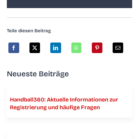
Tei­le die­sen Beitrag
Neu­es­te Beiträge
Handball360: Aktu­el­le Infor­ma­tio­nen zur
Regis­trie­rung und häu­fi­ge Fragen