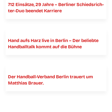
712 Ein­sät­ze, 29 Jah­re – Ber­li­ner Schieds­­­rich­­­
ter-Duo been­det Karriere
Hand aufs Harz live in Ber­lin – Der belieb­te
Hand­ball­talk kommt auf die Bühne
Der Han­­d­­­ball-Ver­­­­­band Ber­lin trau­ert um
Mat­thi­as Brauer.