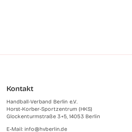
Kon­takt
Hand­ball-Ver­band Ber­lin e.V.
Horst-Korb­er-Sport­zen­trum (HKS)
Glo­cken­turm­stra­ße 3+5, 14053 Berlin
E‑Mail: info@hvberlin.de