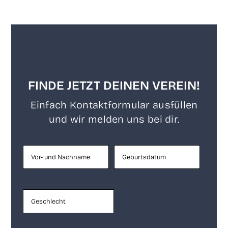
FINDE JETZT DEINEN VEREIN!
Ein­fach Kon­takt­for­mu­lar aus­fül­len
und wir mel­den uns bei dir.