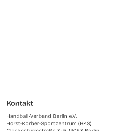
Kon­takt
Hand­ball-Ver­band Ber­lin e.V.
Horst-Korb­er-Sport­zen­trum (HKS)
Glo­cken­turm­stra­ße 3+5, 14053 Berlin