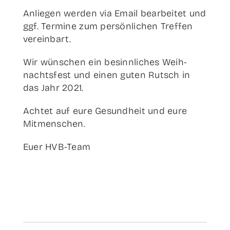
Anlie­gen wer­den via Email bear­bei­tet und
ggf. Ter­mi­ne zum per­sön­li­chen Tref­fen
vereinbart.
Wir wün­schen ein besinn­li­ches Weih­
nachts­fest und einen guten Rutsch in
das Jahr 2021.
Ach­tet auf eure Gesund­heit und eure
Mitmenschen.
Euer HVB-Team