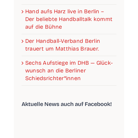
Hand aufs Harz live in Ber­lin –
Der belieb­te Hand­ball­talk kommt
auf die Bühne
Der Han­­d­­­ball-Ver­­­­­band Ber­lin
trau­ert um Mat­thi­as Brauer.
Sechs Auf­stie­ge im DHB — Glück­
wunsch an die Ber­li­ner
Schiedsrichter*innen
Aktu­el­le News auch auf Facebook!