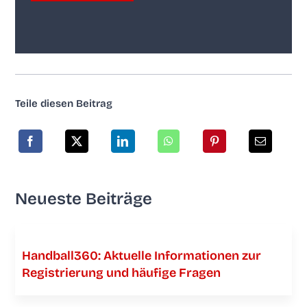
Tei­le die­sen Beitrag
Neu­es­te Beiträge
Handball360: Aktu­el­le Infor­ma­tio­nen zur
Regis­trie­rung und häu­fi­ge Fragen