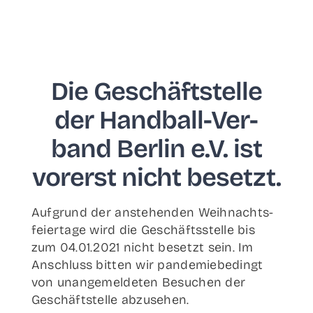
Die Geschäfts­tel­le
der Han­d­­ball-Ver­­­
band Ber­lin e.V. ist
vor­erst nicht besetzt.
Auf­grund der anste­hen­den Weih­nachts­
fei­er­ta­ge wird die Geschäfts­stel­le bis
zum 04.01.2021 nicht besetzt sein. Im
Anschluss bit­ten wir pan­de­mie­be­dingt
von unan­ge­mel­de­ten Besu­chen der
Geschäfts­tel­le abzusehen.