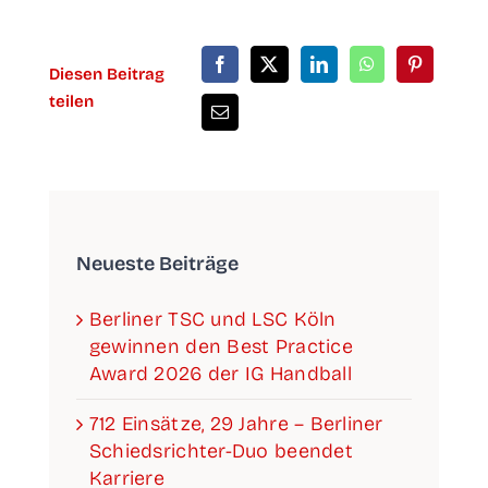
Die­sen Bei­trag
teilen
Neu­es­te Beiträge
Ber­li­ner TSC und LSC Köln
gewin­nen den Best Prac­ti­ce
Award 2026 der IG Handball
712 Ein­sät­ze, 29 Jah­re – Ber­li­ner
Schieds­­­rich­­­ter-Duo been­det
Karriere