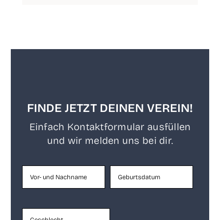
FINDE JETZT DEINEN VEREIN!
Ein­fach Kon­takt­for­mu­lar aus­fül­len
und wir mel­den uns bei dir.