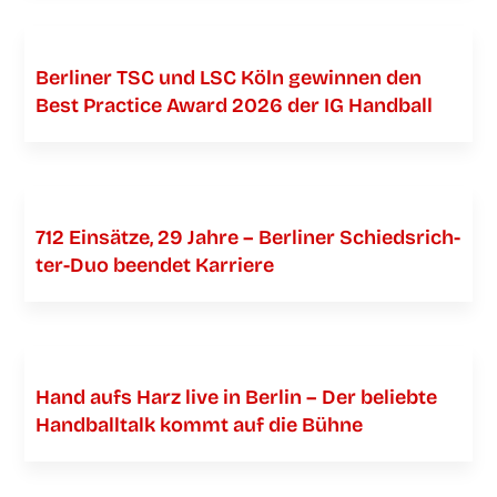
Ber­li­ner TSC und LSC Köln gewin­nen den
Best Prac­ti­ce Award 2026 der IG Handball
712 Ein­sät­ze, 29 Jah­re – Ber­li­ner Schieds­­­rich­­­
ter-Duo been­det Karriere
Hand aufs Harz live in Ber­lin – Der belieb­te
Hand­ball­talk kommt auf die Bühne