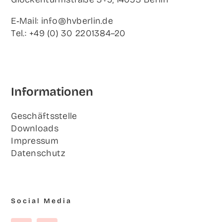
E‑Mail: info@hvberlin.de
Tel.: +49 (0) 30 2201384–20
Infor­ma­tio­nen
Geschäfts­stel­le
Down­loads
Impres­sum
Daten­schutz
Social Media