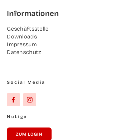
Infor­ma­tio­nen
Geschäfts­stel­le
Down­loads
Impres­sum
Daten­schutz
Social Media
NuLi­ga
ZUM LOG­IN