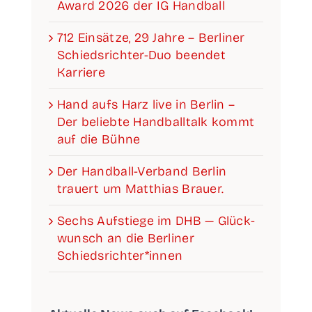
Award 2026 der IG Handball
712 Ein­sät­ze, 29 Jah­re – Ber­li­ner
Schieds­­­rich­­­ter-Duo been­det
Karriere
Hand aufs Harz live in Ber­lin –
Der belieb­te Hand­ball­talk kommt
auf die Bühne
Der Han­­d­­­ball-Ver­­­­­band Ber­lin
trau­ert um Mat­thi­as Brauer.
Sechs Auf­stie­ge im DHB — Glück­
wunsch an die Ber­li­ner
Schiedsrichter*innen