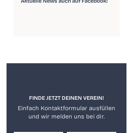
Aktu­el­le News auch auf Facebook!
FINDE JETZT DEINEN VEREIN!
Ein­fach Kon­takt­for­mu­lar aus­fül­len
und wir mel­den uns bei dir.