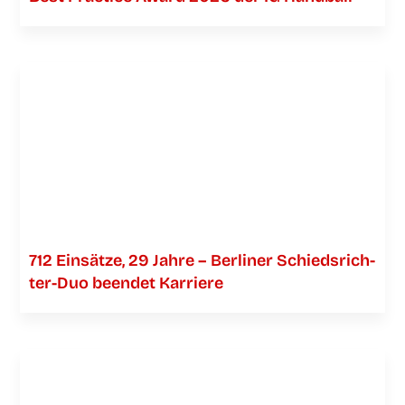
712 Ein­sät­ze, 29 Jah­re – Ber­li­ner Schieds­­­rich­­­
ter-Duo been­det Karriere