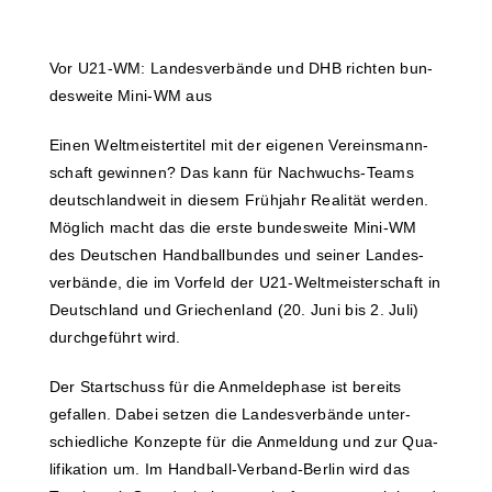
Vor U21-WM: Lan­des­ver­bän­de und DHB rich­ten bun­
des­wei­te Mini-WM aus
Einen Welt­meis­ter­ti­tel mit der eige­nen Ver­eins­mann­
schaft gewin­nen? Das kann für Nach­­wuchs-Teams
deutsch­land­weit in die­sem Früh­jahr Rea­li­tät wer­den.
Mög­lich macht das die ers­te bun­des­wei­te Mini-WM
des Deut­schen Hand­ball­bun­des und sei­ner Lan­des­
ver­bän­de, die im Vor­feld der U21-Wel­t­­meis­­ter­­schaft in
Deutsch­land und Grie­chen­land (20. Juni bis 2. Juli)
durch­ge­führt wird.
Der Start­schuss für die Anmel­de­pha­se ist bereits
gefal­len. Dabei set­zen die Lan­des­ver­bän­de unter­
schied­li­che Kon­zep­te für die Anmel­dung und zur Qua­
li­fi­ka­ti­on um. Im Han­d­­ball-Ver­­­band-Ber­­lin wird das