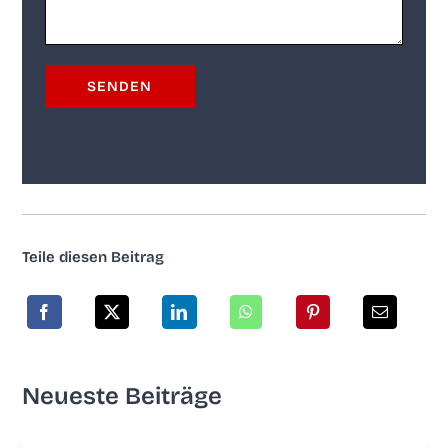
Tei­le die­sen Beitrag
Neu­es­te Beiträge