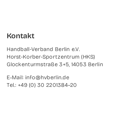
Kon­takt
Hand­ball-Ver­band Ber­lin e.V.
Horst-Korb­er-Sport­zen­trum (HKS)
Glo­cken­turm­stra­ße 3+5, 14053 Berlin
E‑Mail: info@hvberlin.de
Tel.: +49 (0) 30 2201384–20