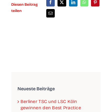
Die­sen Bei­trag
teilen
Neu­es­te Beiträge
Ber­li­ner TSC und LSC Köln
gewin­nen den Best Prac­ti­ce