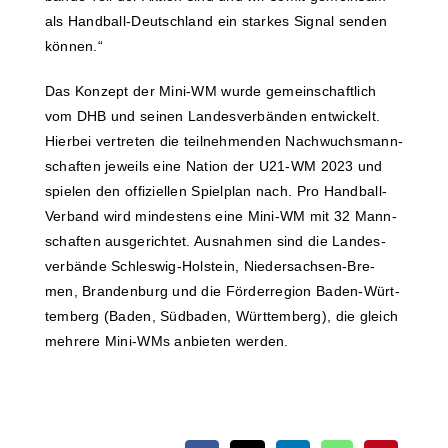
als Han­d­­ball-Deut­sch­­land ein star­kes Signal sen­den
können.“
Das Kon­zept der Mini-WM wur­de gemein­schaft­lich
vom DHB und sei­nen Lan­des­ver­bän­den ent­wi­ckelt.
Hier­bei ver­tre­ten die teil­neh­men­den Nach­wuchs­mann­
schaf­ten jeweils eine Nati­on der U21-WM 2023 und
spie­len den offi­zi­el­len Spiel­plan nach. Pro Han­d­­ball-
Ver­­­band wird min­des­tens eine Mini-WM mit 32 Mann­
schaf­ten aus­ge­rich­tet. Aus­nah­men sind die Lan­des­
ver­bän­de Schles­­wig-Hol­stein, Nie­­der­­sach­­sen-Bre­­
men, Bran­den­burg und die För­der­re­gi­on Baden-Wür­t­­
te­m­­berg (Baden, Süd­ba­den, Würt­tem­berg), die gleich
meh­re­re Mini-WMs anbie­ten werden.