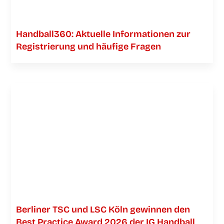
Handball360: Aktu­el­le Infor­ma­tio­nen zur
Regis­trie­rung und häu­fi­ge Fragen
Ber­li­ner TSC und LSC Köln gewin­nen den
Best Prac­ti­ce Award 2026 der IG Handball