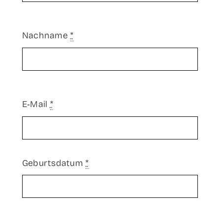
Nach­na­me
*
E‑Mail
*
Geburts­da­tum
*