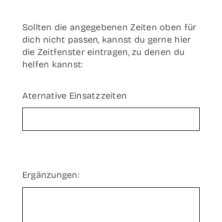
Soll­ten die ange­ge­be­nen Zei­ten oben für
dich nicht pas­sen, kannst du ger­ne hier
die Zeit­fens­ter ein­tra­gen, zu denen du
hel­fen kannst:
Ater­na­ti­ve Einsatzzeiten
Ergän­zun­gen: