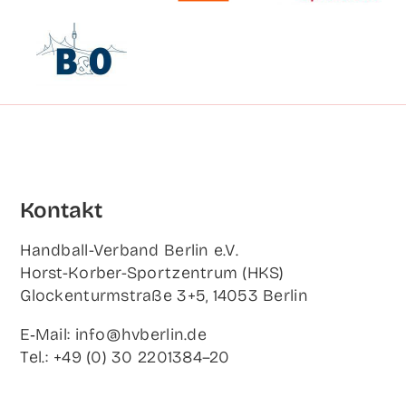
Kon­takt
Hand­ball-Ver­band Ber­lin e.V.
Horst-Korb­er-Sport­zen­trum (HKS)
Glo­cken­turm­stra­ße 3+5, 14053 Berlin
E‑Mail: info@hvberlin.de
Tel.: +49 (0) 30 2201384–20