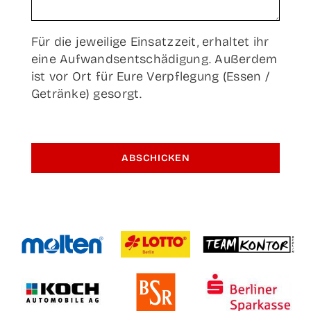
Für die jewei­li­ge Ein­satz­zeit, erhal­tet ihr
eine Auf­wands­ent­schä­di­gung. Außer­dem
ist vor Ort für Eure Ver­pfle­gung (Essen /
Geträn­ke) gesorgt.
ABSCHICKEN