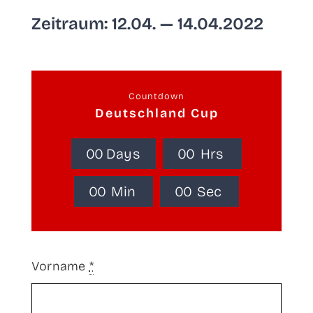
Zeit­raum: 12.04. — 14.04.2022
Count­down
Deutsch­land Cup
0
0
Days
0
0
Hrs
0
0
Min
0
0
Sec
Vor­na­me
*