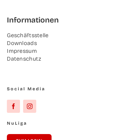
Infor­ma­tio­nen
Geschäfts­stel­le
Down­loads
Impres­sum
Daten­schutz
Social Media
NuLi­ga