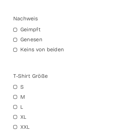
Nach­weis
Geimpft
Gene­sen
Keins von beiden
T‑Shirt Grö­ße
S
M
L
XL
XXL