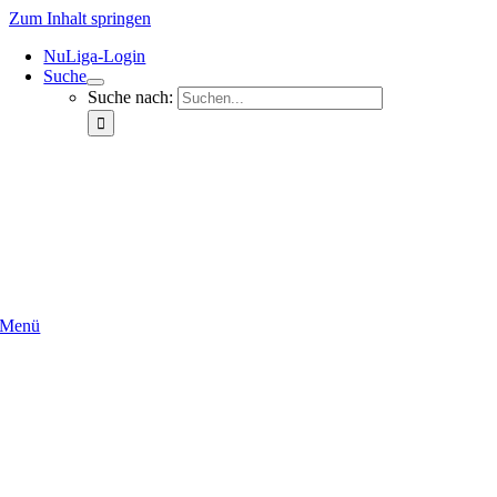
Zum Inhalt springen
NuLi­­ga-Log­in
Suche
Suche nach:
Menü