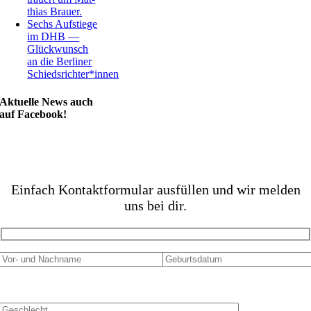
thi­as Brauer.
Sechs Auf­stie­ge
im DHB —
Glück­wunsch
an die Ber­li­ner
Schiedsrichter*innen
Aktu­el­le News auch
auf Facebook!
FINDE JETZT DEINEN VEREIN!
Ein­fach Kon­takt­for­mu­lar aus­fül­len und wir mel­den
uns bei dir.