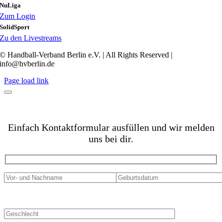
NuLi­ga
Zum Log­in
Solid­Sport
Zu den Livestreams
© Hand­ball-Ver­band Ber­lin e.V. | All Rights Reser­ved |
info@hvberlin.de
Page load link
FINDE JETZT DEINEN VEREIN!
Ein­fach Kon­takt­for­mu­lar aus­fül­len und wir mel­den
uns bei dir.