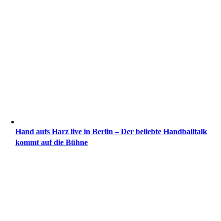
Hand aufs Harz live in Ber­lin – Der belieb­te Hand­ball­talk
kommt auf die Bühne