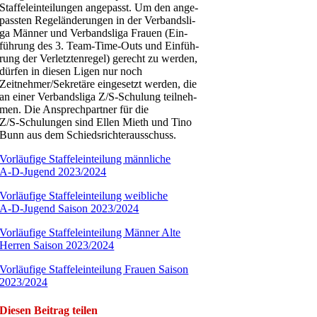
Staf­fe­lein­tei­lun­gen ange­passt. Um den ange­
pass­ten Regel­än­de­run­gen in der Ver­bands­li­
ga Män­ner und Ver­bands­li­ga Frau­en (Ein­
füh­rung des 3. Team-Time-Outs und Ein­füh­
rung der Ver­letz­ten­re­gel) gerecht zu wer­den,
dür­fen in die­sen Ligen nur noch
Zeitnehmer/Sekretäre ein­ge­setzt wer­den, die
an einer Ver­bands­li­ga Z/S‑Schulung teil­neh­
men. Die Ansprech­part­ner für die
Z/S‑Schulungen sind Ellen Mieth und Tino
Bunn aus dem Schiedsrichterausschuss.
Vor­läu­fi­ge Staf­fe­lein­tei­lung männ­li­che
A‑D‑Jugend 2023/2024
Vor­läu­fi­ge Staf­fe­lein­tei­lung weib­li­che
A‑D‑Jugend Sai­son 2023/2024
Vor­läu­fi­ge Staf­fe­lein­tei­lung Män­ner Alte
Her­ren Sai­son 2023/2024
Vor­läu­fi­ge Staf­fe­lein­tei­lung Frau­en Sai­son
2023/2024
Die­sen Bei­trag teilen