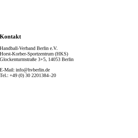
Kon­takt
Hand­ball-Ver­band Ber­lin e.V.
Horst-Korb­er-Sport­zen­trum (HKS)
Glo­cken­turm­stra­ße 3+5, 14053 Berlin
E‑Mail: info@hvberlin.de
Tel.: +49 (0) 30 2201384–20