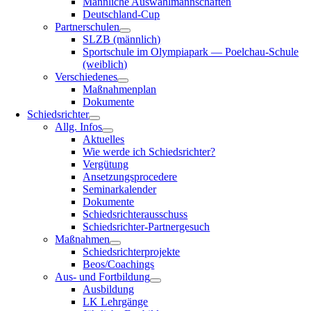
Männ­li­che Auswahlmannschaften
Deu­t­­sch­­­land-Cup
Part­ner­schu­len
SLZB (männ­lich)
Sport­schu­le im Olym­pia­park — Poel­chau-Schu­­le
(weib­lich)
Ver­schie­de­nes
Maß­nah­men­plan
Doku­men­te
Schieds­rich­ter
Allg. Infos
Aktu­el­les
Wie wer­de ich Schiedsrichter?
Ver­gü­tung
Anset­zungs­pro­ce­de­re
Semi­narka­len­der
Doku­men­te
Schieds­rich­ter­aus­schuss
Schieds­­rich­­ter-Par­t­­ner­­ge­­such
Maß­nah­men
Schieds­rich­ter­pro­jek­te
Beos/Coachings
Aus- und Fortbildung
Aus­bil­dung
LK Lehr­gän­ge