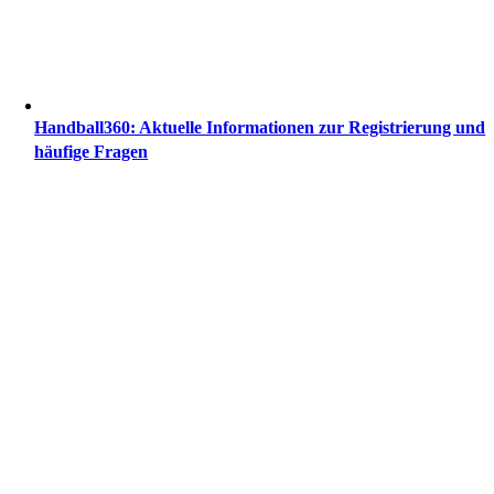
Handball360: Aktu­el­le Infor­ma­tio­nen zur Regis­trie­rung und
häu­fi­ge Fragen