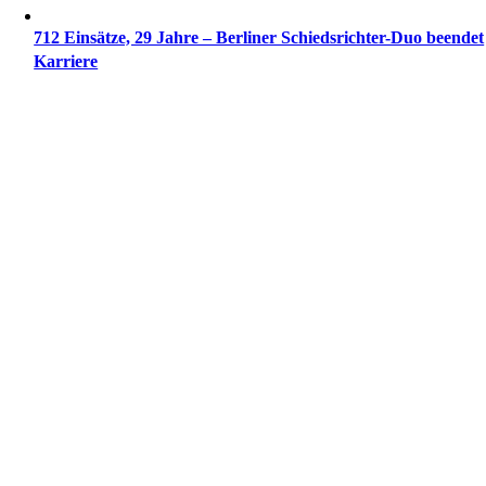
712 Ein­sät­ze, 29 Jah­re – Ber­li­ner Schieds­­­rich­­­ter-Duo been­det
Karriere