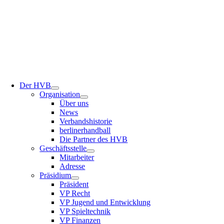
Der HVB
Orga­ni­sa­ti­on
Über uns
News
Ver­bands­his­to­rie
ber­li­ner­hand­ball
Die Part­ner des HVB
Geschäfts­stel­le
Mit­ar­bei­ter
Adres­se
Prä­si­di­um
Prä­si­dent
VP Recht
VP Jugend und Entwicklung
VP Spiel­tech­nik
VP Finan­zen