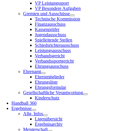
VP Leis­tungs­sport
VP Beson­de­re Aufgaben
Gre­mi­en und Ausschüsse
Tech­ni­sche Kommission
Finanz­aus­schuss
Kas­sen­prü­fer
Jugend­aus­schuss
Spiel­lei­ten­de Stellen
Schieds­rich­ter­aus­schuss
Leis­tungs­aus­schuss
Ver­bands­ge­richt
Ver­bands­sport­ge­richt
Ehrungs­aus­schuss
Ehren­amt
Ehren­mit­glie­der
Ehrungs­lis­te
Ehrungs­for­mu­lar
Gesell­schaft­li­che Verantwortung
Kin­der­schutz
Hand­ball 360
Ergeb­nis­se
Allg. Infos
Ligen­über­sicht
Ergeb­nis­ar­chiv
Meis­ter­schaft