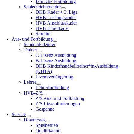
Jähr­li­che Fortbildung
Schieds­rich­ter­ka­der
DHB Kader + 3. Liga
HVB Leis­tungs­ka­der
HVB Anschluss­ka­der
HVB Ehren­ka­der
Struk­tur
Aus- und Fortbildung
Semi­narka­len­der
Trai­ner
C‑Lizenz Aus­bil­dung
B‑Lizenz Aus­bil­dung
DHB Kinderhandballtrainer*in-Ausbildung
(KHTA)
Lizenz­ver­län­ge­rung
Leh­rer
Leh­rer­fort­bil­dung
HVB‑Z/S
Z/S Aus- und Fortbildung
Z/S Liga­an­for­de­run­gen
Gespan­ne
Ser­vice
Down­loads
Spiel­be­trieb
Qua­li­fi­ka­ti­on