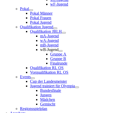
wF-Jugend
Pokal
Pokal Män­ner
Pokal Frau­en
Pokal Jugend
Qua­li­fi­ka­ti­on Jugend
Qua­li­fi­ka­ti­on JBLH
mA-Jugend
wA-Jugend
mB-Jugend
wB-Jugend
Grup­pe A
Grup­pe B
Final­run­de
Qua­li­fi­ka­ti­on RL OS
Vor­qua­li­fi­ka­ti­on RL OS
Events
Cup der Landesmeister
Jugend trai­niert für Olympia
Bun­des­fi­na­le
Jun­gen
Mäd­chen
Gemischt
Regi­ons­spiel­plan