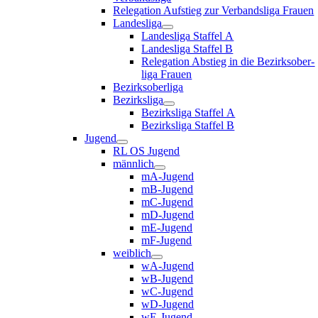
Rele­ga­ti­on Auf­stieg zur Ver­bands­li­ga Frauen
Lan­des­li­ga
Lan­des­li­ga Staf­fel A
Lan­des­li­ga Staf­fel B
Rele­ga­ti­on Abstieg in die Bezirks­ober­
li­ga Frauen
Bezirks­ober­li­ga
Bezirks­li­ga
Bezirks­li­ga Staf­fel A
Bezirks­li­ga Staf­fel B
Jugend
RL OS Jugend
männ­lich
mA-Jugend
mB-Jugend
mC-Jugend
mD-Jugend
mE-Jugend
mF-Jugend
weib­lich
wA-Jugend
wB-Jugend
wC-Jugend
wD-Jugend
wE-Jugend