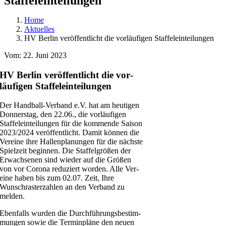
Staffeleinteilungen
Home
Aktu­el­les
HV Ber­lin ver­öf­fent­licht die vor­läu­fi­gen Staffeleinteilungen
Vom: 22. Juni 2023
HV Ber­lin ver­öf­fent­licht die vor­
läu­fi­gen Staffeleinteilungen
Der Han­d­­ball-Ver­­­band e.V. hat am heu­ti­gen
Don­ners­tag, den 22.06., die vor­läu­fi­gen
Staf­fe­lein­tei­lun­gen für die kom­men­de Sai­son
2023/2024 ver­öf­fent­licht. Damit kön­nen die
Ver­ei­ne ihre Hal­len­pla­nun­gen für die nächs­te
Spiel­zeit begin­nen. Die Staf­fel­grö­ßen der
Erwach­se­nen sind wie­der auf die Grö­ßen
von vor Coro­na redu­ziert wor­den. Alle Ver­
ei­ne haben bis zum 02.07. Zeit, Ihre
Wunsch­ras­ter­zah­len an den Ver­band zu
melden.
Eben­falls wur­den die Durch­füh­rungs­be­stim­
mun­gen sowie die Ter­min­plä­ne den neu­en