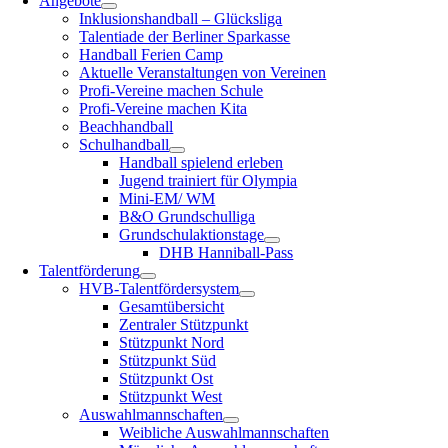
Ange­bo­te
Inklu­si­ons­hand­ball – Glücksliga
Talen­tia­de der Ber­li­ner Sparkasse
Hand­ball Feri­en Camp
Aktu­el­le Ver­an­stal­tun­gen von Vereinen
Pro­­fi-Ver­­ei­­ne machen Schule
Pro­­fi-Ver­­ei­­ne machen Kita
Beach­hand­ball
Schul­hand­ball
Hand­ball spie­lend erleben
Jugend trai­niert für Olympia
Mini-EM/ WM
B&O Grund­schul­li­ga
Grund­schul­ak­ti­ons­ta­ge
DHB Han­­ni­­ball-Pass
Talent­för­de­rung
HVB-Talen­t­­för­­der­­sys­­tem
Gesamt­über­sicht
Zen­tra­ler Stützpunkt
Stütz­punkt Nord
Stütz­punkt Süd
Stütz­punkt Ost
Stütz­punkt West
Aus­wahl­mann­schaf­ten
Weib­li­che Auswahlmannschaften