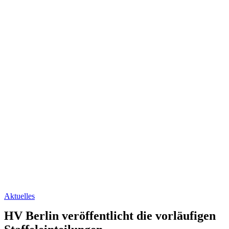
Aktu­el­les
HV Ber­lin ver­öf­fent­licht die vor­läu­fi­gen