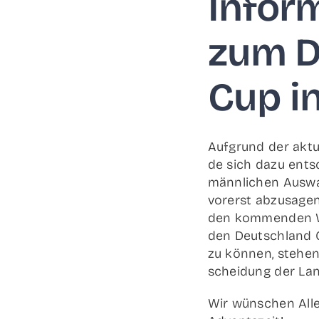
Infor­
zum D
Cup in
Auf­grund der aktu­
de sich dazu ent­s
männ­li­chen Aus­w
vor­erst abzu­sa­gen
den kom­men­den Wo
den Deutsch­land Cu
zu kön­nen, ste­hen
schei­dung der La
Wir wün­schen Alle