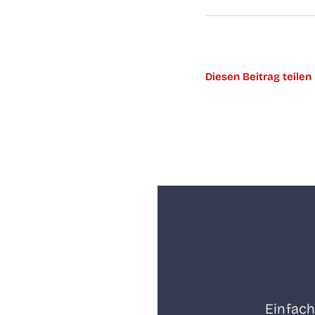
Die­sen Bei­trag teilen
Ein­fach