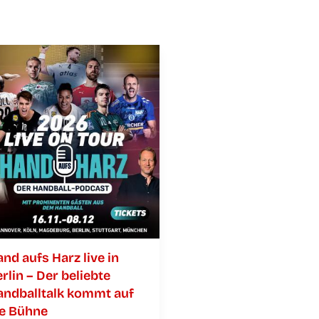
nd aufs Harz live in
r­lin – Der belieb­te
nd­ball­talk kommt auf
ie Bühne