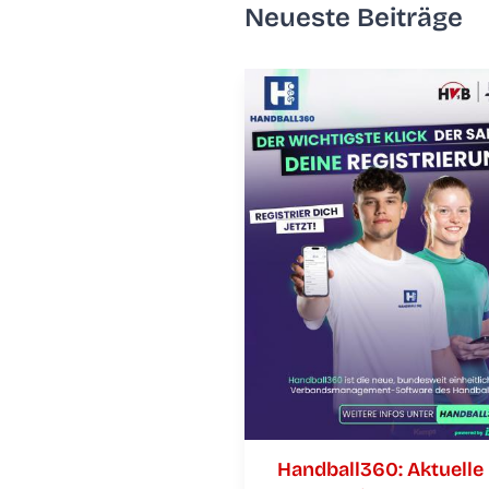
Neu­es­te Beiträge
Handball360: Aktu­el­le