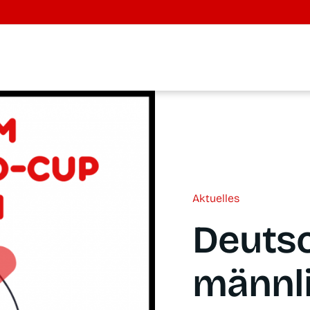
Aktu­el­les
Deutsc
männ­l