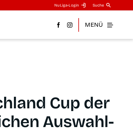
NuLi­­ga-Log­in
Suche
MENÜ
h­land Cup der
i­chen Aus­wahl­