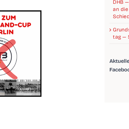
DHB —
an die 
Schied
Grund­s
tag — 
Aktu­el­
Facebo