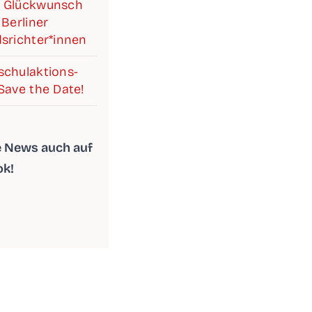
 Glück­wunsch
Ber­li­ner
srichter*innen
chul­ak­ti­ons­
Save the Date!
le News auch auf
ok!