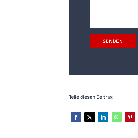
Tei­le die­sen Beitrag