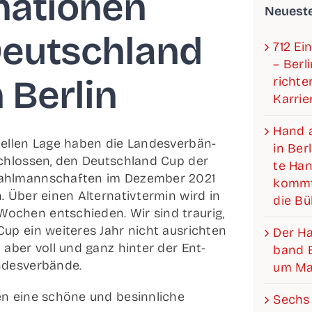
ma­tio­nen
Neu­es­t
eutsch­land
712 Ein
– Ber­l
 Berlin
rich­­­
Karrie
Hand a
el­len Lage haben die Lan­des­ver­bän­
in Ber­
chlos­sen, den Deutsch­land Cup der
te Hand
ahl­mann­schaf­ten im Dezem­ber 2021
kommt
. Über einen Alter­na­tiv­ter­min wird in
die B
chen ent­schie­den. Wir sind trau­rig,
p ein wei­te­res Jahr nicht aus­rich­ten
Der Han­­
 aber voll und ganz hin­ter der Ent­
band Be
ndesverbände.
um Mat
n eine schö­ne und besinn­li­che
Sechs 