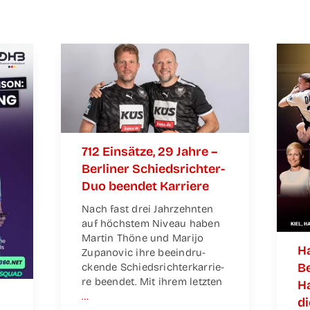
712 Ein­sät­ze, 29 Jah­re –
Ber­li­ner Schieds­­­rich­­­ter-
Duo been­det Karriere
Nach fast drei Jahr­zehn­ten
auf höchs­tem Niveau haben
Mar­tin Thö­ne und Mari­jo
Ha
Zupa­no­vic ihre beein­dru­
Be
cken­de Schieds­rich­ter­kar­rie­
re been­det. Mit ihrem letz­ten
Ha
…
d