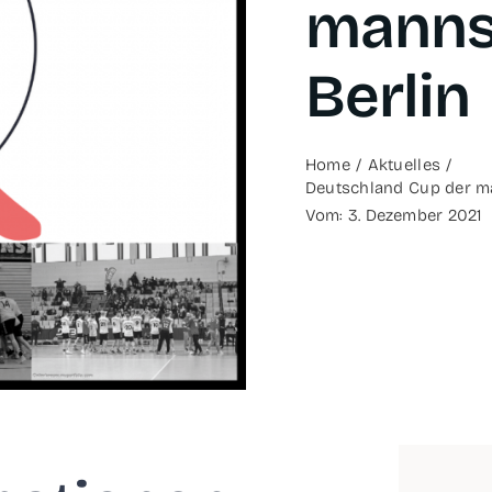
mann­s
Berlin
Home
Aktu­el­les
Deutsch­land Cup der män
Vom: 3. Dezem­ber 2021