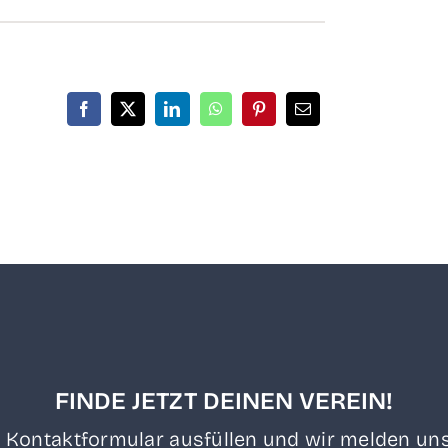
FINDE JETZT DEINEN VEREIN!
 Kon­takt­for­mu­lar aus­fül­len und wir mel­den uns