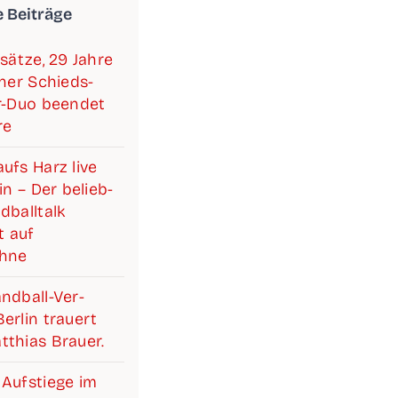
e Beiträge
­sät­ze, 29 Jah­re
i­ner Schieds­­­
ter-Duo been­det
re
ufs Harz live
lin – Der belieb­
­ball­talk
 auf
ühne
d­­­ball-Ver­­­­­
r­lin trau­ert
­thi­as Brauer.
Auf­stie­ge im