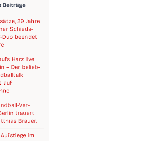
e Beiträge
­sät­ze, 29 Jah­re
i­ner Schieds­­­
ter-Duo been­det
re
ufs Harz live
lin – Der belieb­
­ball­talk
 auf
ühne
d­­­ball-Ver­­­­­
r­lin trau­ert
­thi­as Brauer.
Auf­stie­ge im