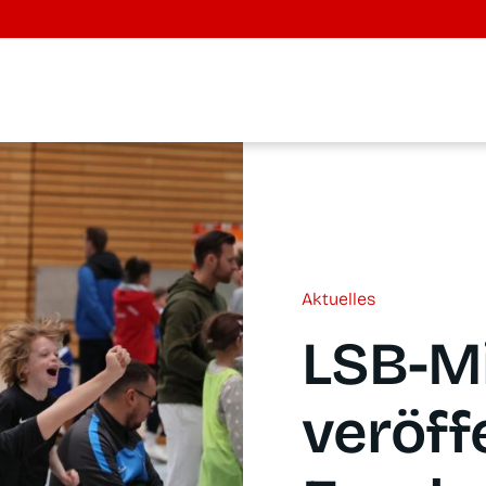
Aktu­el­les
LSB-Mit­
ver­öf­f