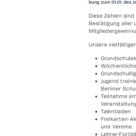
bung zum 01.01. des J
Die­se Zah­len sind
Bestä­ti­gung aller 
Mit­glie­der­ge­win­
Unse­re viel­fäl­ti­ge
Grund­schul­ak­
Wöchent­li­che 
Grund­schul­l
Jugend trai­nier
Ber­li­ner Sch
Teil­nah­me am 
Veranstaltun
Talen­tia­den
Frei­­kar­­ten-
und Vereine
Leh­­rer-For­t­­bi