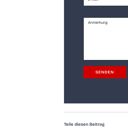
Tei­le die­sen Beitrag