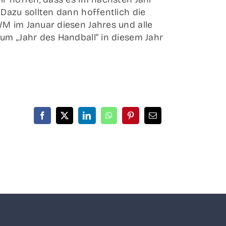
Dazu soll­ten dann hof­fent­lich die
-WM im Janu­ar die­sen Jah­res und alle
zum „Jahr des Hand­ball“ in die­sem Jahr