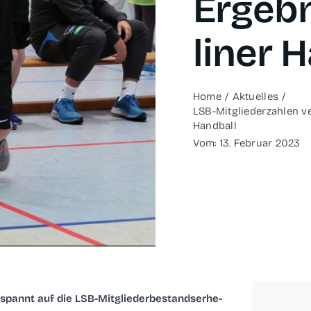
Ergeb­
li­ner 
Home
Aktu­el­les
LSB-Mit­­glie­­der­­zah­­len
Handball
Vom: 13. Febru­ar 2023
annt auf die LSB-Mit­­glie­­der­­be­­stand­s­er­he­­