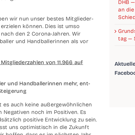
DHB —
an die 
Schied
en wir nun unser bes­tes Mit­glie­der­
 erzie­len kön­nen. Dies ist umso
Grund­s
nach den 2 Coro­­na-Jah­­ren. Wir
tag — 
­ler und Hand­bal­le­rin­nen als vor
it­glie­der­zah­len von 11.966 auf
Aktu­el­
Facebo
er und Hand­bal­le­rin­nen mehr, ent­
Steigerung
t es auch kei­ne außer­ge­wöhn­li­chen
m Nega­ti­ven noch im Posi­ti­ven. Es
ätz­lich posi­ti­ve Ent­wick­lung zu sein.
ässt uns opti­mis­tisch in die Zukunft
ir hof­fen, dass es im nächs­ten Jahr