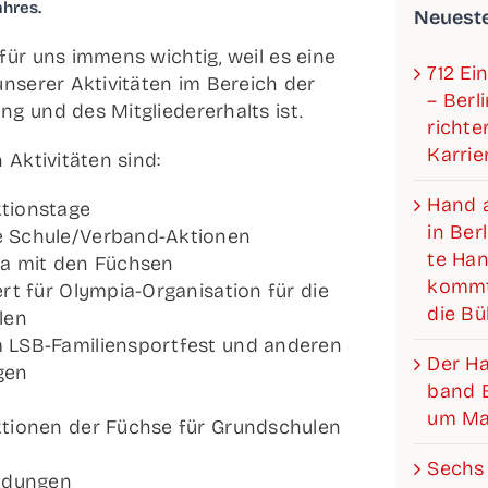
ahres.
Neu­es­t
 für uns immens wich­tig, weil es eine
712 Ein
unse­rer Akti­vi­tä­ten im Bereich der
– Ber­l
nung und des Mit­glie­der­erhalts ist.
rich­­­
Karrie
n Akti­vi­tä­ten sind:
Hand a
ti­ons­ta­ge
in Ber­
Schu­­le/­­Ver­­­band-Aktio­­nen
te Hand
i­ga mit den Füchsen
kommt
t für Olym­­pia-Orga­­ni­­sa­­ti­on für die
die B
ulen
LSB-Fami­­li­en­s­por­t­­fest und ande­ren
Der Han­­
gen
band Be
um Mat
Aktio­­nen der Füch­se für Grund­schu­len
Sechs 
l­­dun­­gen