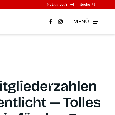
NuLi­­ga-Log­in
Suche
MENÜ
­glie­­der­­zah­­len
ent­licht — Tol­les