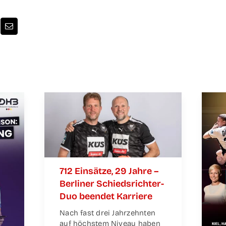
712 Ein­sät­ze, 29 Jah­re –
Ber­li­ner Schieds­­­rich­­­ter-
Duo been­det Karriere
Nach fast drei Jahr­zehn­ten
auf höchs­tem Niveau haben