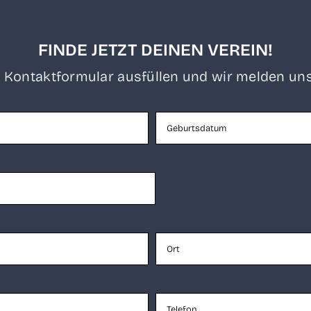
FINDE JETZT DEINEN VEREIN!
 Kon­takt­for­mu­lar aus­fül­len und wir mel­den uns