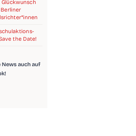
 Glück­wunsch
Ber­li­ner
srichter*innen
chul­ak­ti­ons­
Save the Date!
le News auch auf
ok!