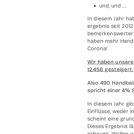
und, und …
In die­sem Jahr hab
ergeb­nis seit 2012
bemer­kens­wer­ter 
haben mehr Hand­bal
Corona!
Wir haben unse­re M
12.456 gesteigert.
Also 490 Hand­bal­l
spricht einer 4% 
In die­sem Jahr gib
Ein­flüs­se, weder i
scheint eine grund­s
Die­ses Ergeb­nis l
schau­en. Wol­len w