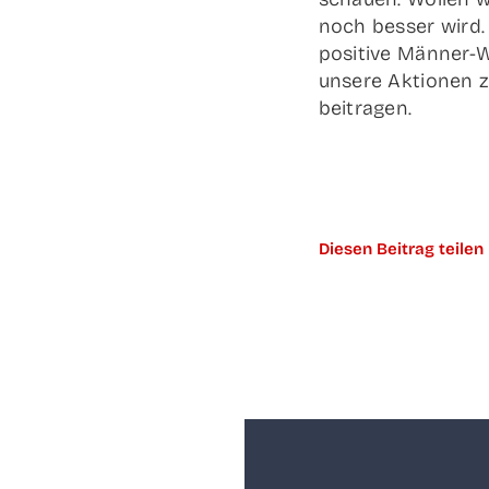
noch bes­ser wird. 
posi­ti­ve Män­­ner
unse­re Aktio­nen 
beitragen.
Die­sen Bei­trag teilen