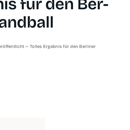
nis für den Ber­
Handball
 ver­öf­fent­licht — Tol­les Ergeb­nis für den Ber­li­ner