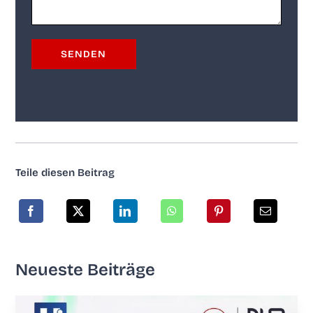
Tei­le die­sen Beitrag
Neu­es­te Beiträge