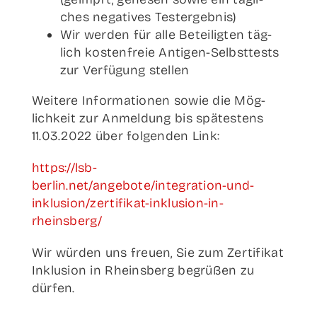
ches nega­ti­ves Testergebnis)
Wir wer­den für alle Betei­lig­ten täg­
lich kos­ten­freie Anti­­gen-Selb­st­­tests
zur Ver­fü­gung stellen
Wei­te­re Infor­ma­tio­nen sowie die Mög­
lich­keit zur Anmel­dung bis spä­tes­tens
11.03.2022 über fol­gen­den Link:
https://lsb-
berlin.net/angebote/integration-und-
inklusion/zertifikat-inklusion-in-
rheinsberg/
Wir wür­den uns freu­en, Sie zum Zer­ti­fi­kat
Inklu­si­on in Rheins­berg begrü­ßen zu
dürfen.