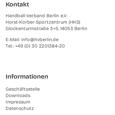
Kon­takt
Hand­ball-Ver­band Ber­lin e.V.
Horst-Korb­er-Sport­zen­trum (HKS)
Glo­cken­turm­stra­ße 3+5, 14053 Berlin
E‑Mail: info@hvberlin.de
Tel.: +49 (0) 30 2201384–20
Infor­ma­tio­nen
Geschäfts­stel­le
Down­loads
Impres­sum
Daten­schutz