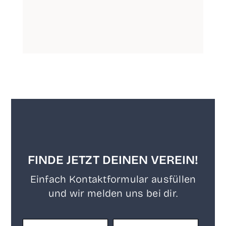
FINDE JETZT DEINEN VEREIN!
Ein­fach Kon­takt­for­mu­lar aus­fül­len
und wir mel­den uns bei dir.