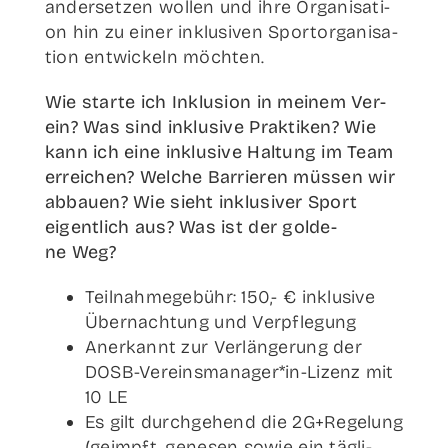
an­der­set­zen wol­len und ihre Orga­ni­sa­ti­
on hin zu einer inklu­si­ven Sport­or­ga­ni­sa­
ti­on ent­wi­ckeln möchten.
Wie star­te ich Inklu­si­on in mei­nem Ver­
ein? Was sind inklu­si­ve Prak­ti­ken? Wie
kann ich eine inklu­si­ve Hal­tung im Team
errei­chen? Wel­che Bar­rie­ren müs­sen wir
abbau­en? Wie sieht inklu­si­ver Sport
eigent­lich aus? Was ist der gol­de­
ne Weg?
Teil­nah­me­ge­bühr: 150,- € inklu­si­ve
Über­nach­tung und Verpflegung
Aner­kannt zur Ver­län­ge­rung der
DOSB-Vereinsmanager*in-Lizenz mit
10 LE
Es gilt durch­ge­hend die 2G+Regelung
(geimpft, gene­sen sowie ein täg­li­