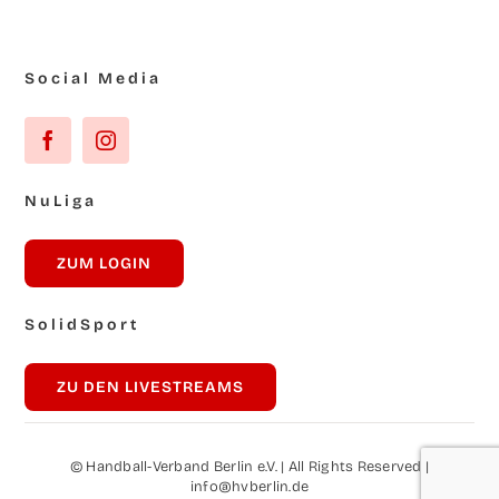
Social Media
NuLi­ga
ZUM LOG­IN
Solid­Sport
ZU DEN LIVESTREAMS
© Hand­ball-Ver­band Ber­lin e.V. | All Rights Reser­ved |
info@hvberlin.de