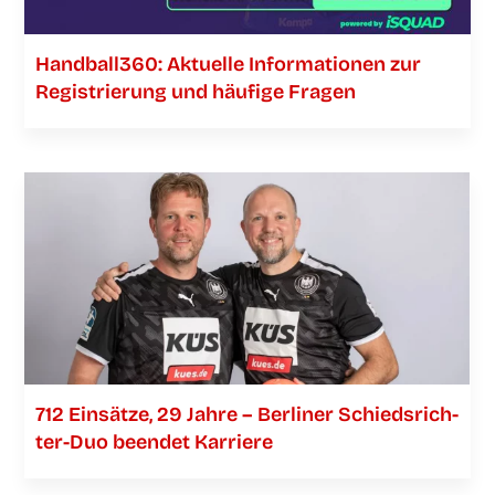
Handball360: Aktu­el­le Infor­ma­tio­nen zur
Regis­trie­rung und häu­fi­ge Fragen
712 Ein­sät­ze, 29 Jah­re – Ber­li­ner Schieds­­­rich­­­
ter-Duo been­det Karriere