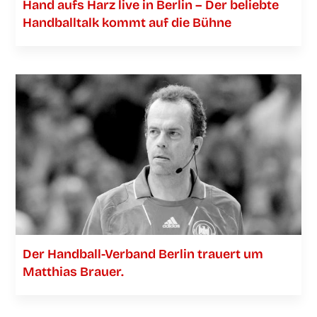
Hand aufs Harz live in Ber­lin – Der belieb­te
Hand­ball­talk kommt auf die Bühne
Der Han­­d­­­ball-Ver­­­­­band Ber­lin trau­ert um
Mat­thi­as Brauer.