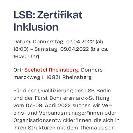
LSB: Zer­ti­fi­kat
Inklusion
Datum: Don­ners­tag, 07.04.2022 (ab
18:00) – Sams­tag, 09.04.2022 (bis ca.
16:30 Uhr)
Ort:
See­ho­tel Rheins­berg
, Don­ners­
marck­weg 1, 16831 Rheinsberg
Für die­se Qua­li­fi­zie­rung des LSB Ber­lin
und der Fürst Don­­ner­s­­m­arck-Stif­­tung
vom
07.–09. April 2022
suchen wir
Ver­­
eins- und Verbandsmanager*innen
oder
Organisationsentwickler*innen, die sich in
ihren Struk­tu­ren mit dem The­ma aus­ein­