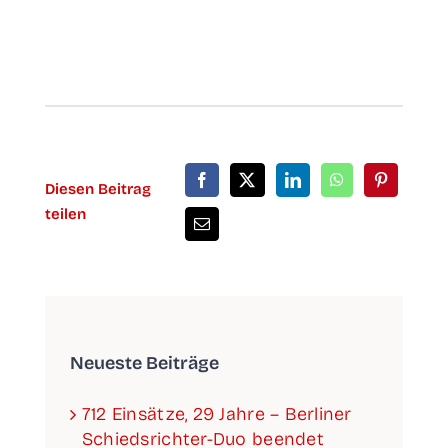
Die­sen Bei­trag
teilen
Neu­es­te Beiträge
712 Ein­sät­ze, 29 Jah­re – Ber­li­ner
Schieds­­­rich­­­ter-Duo been­det