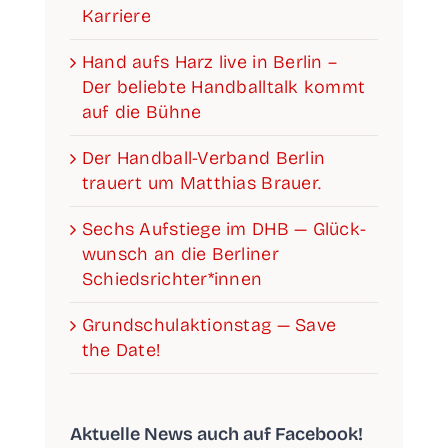
Karriere
Hand aufs Harz live in Ber­lin –
Der belieb­te Hand­ball­talk kommt
auf die Bühne
Der Han­­d­­­ball-Ver­­­­­band Ber­lin
trau­ert um Mat­thi­as Brauer.
Sechs Auf­stie­ge im DHB — Glück­
wunsch an die Ber­li­ner
Schiedsrichter*innen
Grund­schul­ak­ti­ons­tag — Save
the Date!
Aktu­el­le News auch auf Facebook!